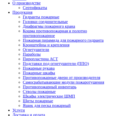
О производстве
Сертификаты
Продукция
Гидранты пожарные
Головки соединительные
Диафрагмы пожарного крана
Кошма противопожарная и полотно
противопожарное
Пожарная пирамида для пожарного гидранта
Кронштейны и крепления
Огнетушители
Параболы
Пиропластина АСТ
Подставки под огнетушители (ППО)
Пожарные рукава
Пожарные шкафы
Противопожарные двери от производителя
Самосрабатывающие модули пожаротушения
Противопожарный инвентарь
Стволы пожарные
Шкафы электрические ЩМП
Щиты пожарные
Ящик для песка пожарный
Услуги
Доставка и оплата