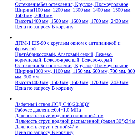
Остекление
Без остекления, Круглое, Прямоугольное
Ширина
1100 мм, 1200 мм, 1300 мм, 1400 мм, 1500 мм,
1600 мм, 2000 мм
Высота
1400 мм, 1500 мм, 1600 мм, 1700 мм, 2430 мм
Цена по запросу
В корзину
ДПМ-1 EIS-90 с круглым окном с антипаникой и
фрамугой
Цвет
Абрикосовый, Агатовый серый, Бежево-
коричневый, Бежево-красный, Бежево-серый
Остекление
Без остекления, Круглое, Прямоугольное
Ширина
1000 мм, 1100 мм, 1150 мм, 600 мм, 700 мм, 800
мм, 900 мм
Высота
1400 мм, 1500 мм, 1600 мм, 1700 мм, 2430 мм
Цена по запросу
В корзину
Лафетный ствол ЛСД-С40(20;30)У
Рабочее давление:
0,4~1,0 МПа
Дальность струи водяной сплошной:
55 м
Дальность струи водяной распыленной (факел 30°):
34 м
Дальность струи пенной:
47 м
Цена по запросу
В корзину