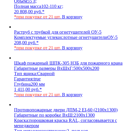
Объем
55 л;
Полная масса
102-110 кг;
20 808,00
руб.
*
*при покупке от 21 шт.
В корзину
Раструб с трубкой для огнетушителей ОУ-5
Комплектуемые углекислотные огнетушители
ОУ-5
208,00
руб.
*
*при покупке от 21 шт.
В корзину
Шкаф пожарный ШПК-305 НЗБ для пожарного крана
Габаритные размеры ВхШхГ:
500х500х200
Тип ящика:
Сварной
Гарантия:
true
Глубина
200 мм
1 411,00
руб.
*
*при покупке от 21 шт.
В корзину
Противопожарные двери ДПМ-2 EI-60 (2100х1300)
Габаритные по коробке ВхШ:
2100х1300
Краска:
порошковая краска RAL, согласовывается с
менеджером
Тип металлоконструкции:
2- польная