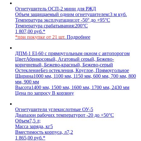
Огнетушитель ОСП-2 мини для РЖД
Объем защищаемый одним огнетушителем:
3 м куб.
Температура эксплуатации:
от -50° до +95°С
Температура срабатывания:
200°С
1 807,00
руб.
*
*при покупке от 21 шт.
Подробнее
ДПМ-1 EI-60 с прямоугольным окном с автопорогом
Цвет
Абрикосовый, Агатовый серый, Бежево-
коричневый, Бежево-красный, Бежево-серый
Остекление
Без остекления, Круглое, Прямоугольное
Ширина
1000 мм, 1100 мм, 1150 мм, 600 мм, 700 мм, 800
мм, 900 мм
Высота
1400 мм, 1500 мм, 1600 мм, 1700 мм, 2430 мм
Цена по запросу
В корзину
Огнетушители углекислотные ОУ-5
Диапазон рабочих температур
от -20 до +50°C
Объем
7,5 л;
Масса заряда, кг
5
Вместимость корпуса, л
7,2
1 865,00
руб.
*