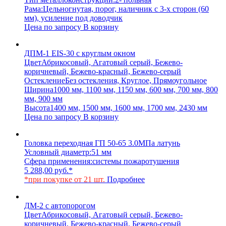
Рама:
Цельногнутая, порог, наличник с 3-х сторон (60
мм), усиление под доводчик
Цена по запросу
В корзину
ДПМ-1 EIS-30 с круглым окном
Цвет
Абрикосовый, Агатовый серый, Бежево-
коричневый, Бежево-красный, Бежево-серый
Остекление
Без остекления, Круглое, Прямоугольное
Ширина
1000 мм, 1100 мм, 1150 мм, 600 мм, 700 мм, 800
мм, 900 мм
Высота
1400 мм, 1500 мм, 1600 мм, 1700 мм, 2430 мм
Цена по запросу
В корзину
Головка переходная ГП 50-65 3.0МПа латунь
Условный диаметр:
51 мм
Сфера применения:
системы пожаротушения
5 288,00
руб.
*
*при покупке от 21 шт.
Подробнее
ДМ-2 с автопорогом
Цвет
Абрикосовый, Агатовый серый, Бежево-
коричневый, Бежево-красный, Бежево-серый