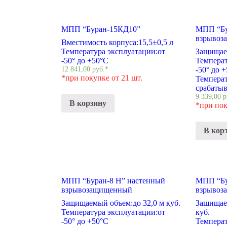
МПП “Буран-15КД10”
МПП “Бу
взрывоз
Вместимость корпуса:
15,5±0,5 л
Температура эксплуатации:
от
Защищае
-50° до +50°С
Температ
12 841,00
руб.
*
-50° до 
*при покупке от 21 шт.
Темпера
срабатыв
9 339,00
р
В корзину
*при пок
В кор
МПП “Буран-8 Н” настенный
МПП “Бу
взрывозащищенный
взрывоз
Защищаемый объем:
до 32,0 м куб.
Защищае
Температура эксплуатации:
от
куб.
-50° до +50°С
Температ