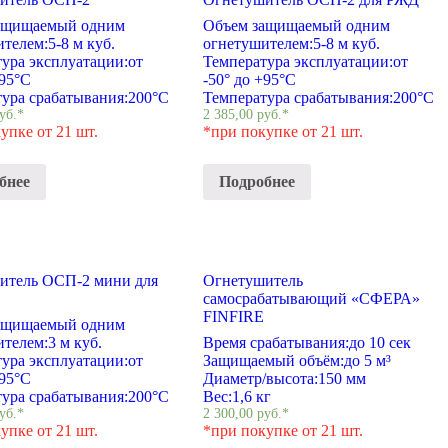
ащищаемый одним
Объем защищаемый одним
ителем:
5-8 м куб.
огнетушителем:
5-8 м куб.
ура эксплуатации:
от
Температура эксплуатации:
от
+95°С
-50° до +95°С
ура срабатывания:
200°С
Температура срабатывания:
200°С
уб.
*
2 385,00
руб.
*
упке от 21 шт.
*при покупке от 21 шт.
бнее
Подробнее
итель ОСП-2 мини для
Огнетушитель
самосрабатывающий «СФЕРА»
FINFIRE
ащищаемый одним
ителем:
3 м куб.
Время срабатывания:
до 10 сек
ура эксплуатации:
от
Защищаемый объём:
до 5 м³
+95°С
Диаметр/высота:
150 мм
ура срабатывания:
200°С
Вес:
1,6 кг
уб.
*
2 300,00
руб.
*
упке от 21 шт.
*при покупке от 21 шт.