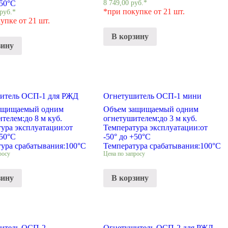
+50°С
8 749,00
руб.
*
*при покупке от 21 шт.
руб.
*
упке от 21 шт.
В корзину
зину
итель ОСП-1 для РЖД
Огнетушитель ОСП-1 мини
ащищаемый одним
Объем защищаемый одним
ителем:
до 8 м куб.
огнетушителем:
до 3 м куб.
ура эксплуатации:
от
Температура эксплуатации:
от
+50°С
-50° до +50°С
ура срабатывания:
100°С
Температура срабатывания:
100°С
росу
Цена по запросу
зину
В корзину
итель ОСП-2
Огнетушитель ОСП-2 для РЖД