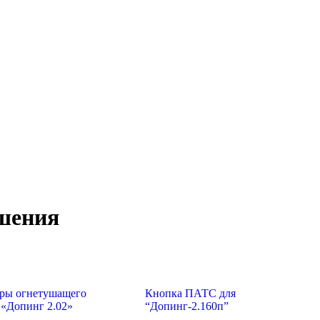
шения
оры огнетушащего
Кнопка ПАТС для
 «Допинг 2.02»
“Допинг-2.160п”