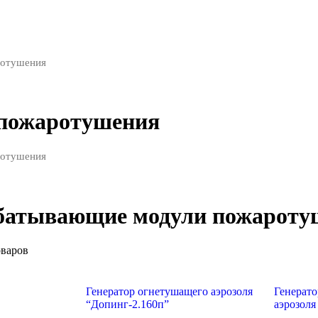
ротушения
пожаротушения
ротушения
батывающие модули пожароту
оваров
Генератор огнетушащего аэрозоля
Генерат
“Допинг-2.160п”
аэрозоля