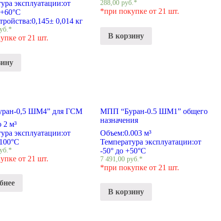
ура эксплуатации:
от
288,00
руб.
*
*при покупке от 21 шт.
 +60°С
тройства:
0,145± 0,014 кг
уб.
*
В корзину
упке от 21 шт.
зину
ран-0,5 ШМ4” для ГСМ
МПП “Буран-0.5 ШМ1” общего
назначения
о 2 м³
ура эксплуатации:
от
Объем:
0.003 м³
+100°С
Температура эксплуатации:
от
уб.
*
-50° до +50°С
упке от 21 шт.
7 491,00
руб.
*
*при покупке от 21 шт.
бнее
В корзину