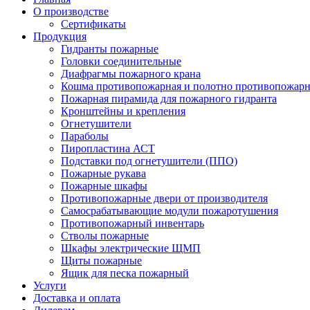
О производстве
Сертификаты
Продукция
Гидранты пожарные
Головки соединительные
Диафрагмы пожарного крана
Кошма противопожарная и полотно противопожарн
Пожарная пирамида для пожарного гидранта
Кронштейны и крепления
Огнетушители
Параболы
Пиропластина АСТ
Подставки под огнетушители (ППО)
Пожарные рукава
Пожарные шкафы
Противопожарные двери от производителя
Самосрабатывающие модули пожаротушения
Противопожарный инвентарь
Стволы пожарные
Шкафы электрические ЩМП
Щиты пожарные
Ящик для песка пожарный
Услуги
Доставка и оплата