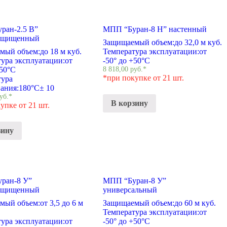
ран-2.5 В”
МПП “Буран-8 Н” настенный
ащищенный
Защищаемый объем:
до 32,0 м куб.
мый объем:
до 18 м куб.
Температура эксплуатации:
от
ура эксплуатации:
от
-50° до +50°С
+50°С
8 818,00
руб.
*
*при покупке от 21 шт.
тура
ания:
180°С± 10
уб.
*
В корзину
упке от 21 шт.
зину
ран-8 У”
МПП “Буран-8 У”
ащищенный
универсальный
мый объем:
от 3,5 до 6 м
Защищаемый объем:
до 60 м куб.
Температура эксплуатации:
от
ура эксплуатации:
от
-50° до +50°С