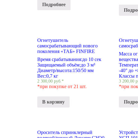
Подробнее
Подро
Огнетушитель
Огнетуш
самосрабатывающий нового
самосра
поколения «ТАБ» FINFIRE
Масса о
Время срабатывания:
до 10 сек
вещества
Защищаемый объём:
до 3 м³
Температ
Диаметр/высота:
150/50 мм
-40° до 
Вес:
0,7 кг
Классы 
2 300,00
руб.
*
3 200,00
р
*при покупке от 21 шт.
*при пок
В корзину
Подро
Ороситель спринклерный
Устройст
водяной/пенный Динарм CУО0-
УСП 101