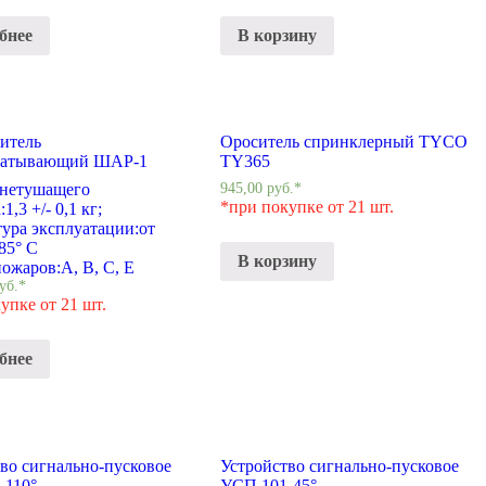
бнее
В корзину
итель
Ороситель спринклерный TYCO
батывающий ШАР-1
TY365
гнетушащего
945,00
руб.
*
*при покупке от 21 шт.
:
1,3 +/- 0,1 кг;
ура эксплуатации:
от
+85° С
В корзину
пожаров:
A, B, C, E
уб.
*
упке от 21 шт.
бнее
во сигнально-пусковое
Устройство сигнально-пусковое
-110°
УСП 101-45°