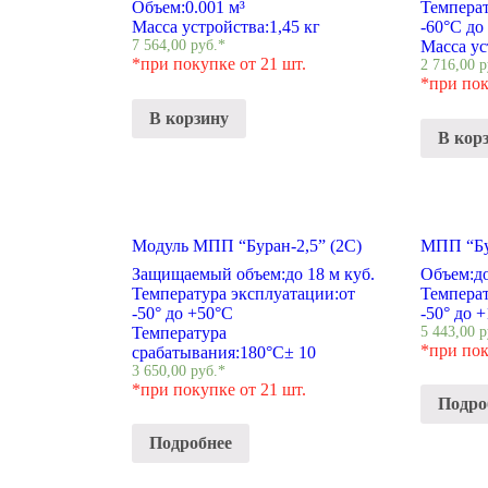
Объем:
0.001 м³
Температ
Масса устройства:
1,45 кг
-60°С до
7 564,00
руб.
*
Масса ус
*при покупке от 21 шт.
2 716,00
р
*при пок
В корзину
В кор
Модуль МПП “Буран-2,5” (2С)
МПП “Бу
Защищаемый объем:
до 18 м куб.
Объем:
д
Температура эксплуатации:
от
Температ
-50° до +50°С
-50° до 
Температура
5 443,00
р
*при пок
срабатывания:
180°С± 10
3 650,00
руб.
*
*при покупке от 21 шт.
Подро
Подробнее