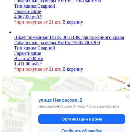
Габаритные размеры ВхШхГ
1300х540х300
Тип ящика:
Сварной
Гарантия:
true
4 667,00
руб.
*
*при покупке от 21 шт.
В корзину
Шкаф пожарный ШПК-305 НЗК для пожарного крана
Габаритные размеры ВхШхГ:
500х500х200
Тип ящика:
Сварной
Гарантия:
true
Высота
500 мм
1 411,00
руб.
*
*при покупке от 21 шт.
В корзину
Химки
Яндекс Карты — транспорт, навигация, поиск мест