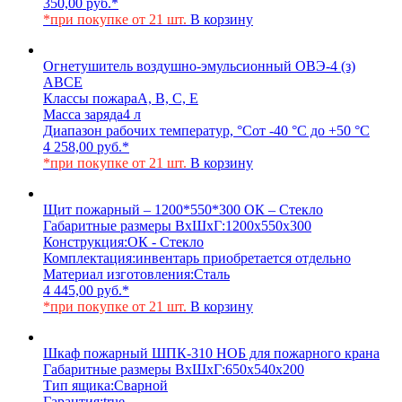
350,00
руб.
*
*при покупке от 21 шт.
В корзину
Огнетушитель воздушно-эмульсионный ОВЭ-4 (з)
АВCЕ
Классы пожара
A, B, C, E
Масса заряда
4 л
Диапазон рабочих температур, °С
от -40 °С до +50 °С
4 258,00
руб.
*
*при покупке от 21 шт.
В корзину
Щит пожарный – 1200*550*300 ОК – Стекло
Габаритные размеры ВхШхГ:
1200х550х300
Конструкция:
ОК - Стекло
Комплектация:
инвентарь приобретается отдельно
Материал изготовления:
Сталь
4 445,00
руб.
*
*при покупке от 21 шт.
В корзину
Шкаф пожарный ШПК-310 НОБ для пожарного крана
Габаритные размеры ВхШхГ:
650х540х200
Тип ящика:
Сварной
Гарантия:
true