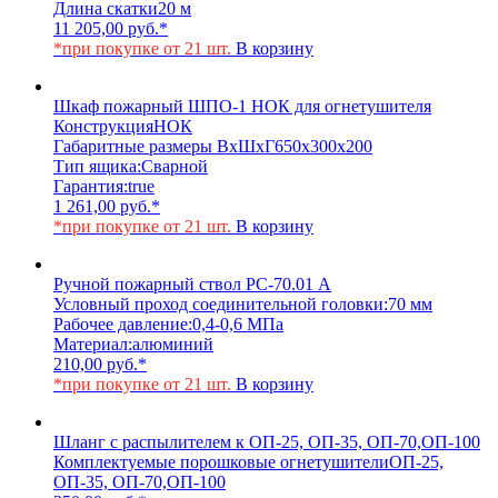
Длина скатки
20 м
11 205,00
руб.
*
*при покупке от 21 шт.
В корзину
Шкаф пожарный ШПО-1 НОК для огнетушителя
Конструкция
НОК
Габаритные размеры ВхШхГ
650х300х200
Тип ящика:
Сварной
Гарантия:
true
1 261,00
руб.
*
*при покупке от 21 шт.
В корзину
Ручной пожарный ствол РС-70.01 А
Условный проход соединительной головки:
70 мм
Рабочее давление:
0,4-0,6 МПа
Материал:
алюминий
210,00
руб.
*
*при покупке от 21 шт.
В корзину
Шланг с распылителем к ОП-25, ОП-35, ОП-70,ОП-100
Комплектуемые порошковые огнетушители
ОП-25,
ОП-35, ОП-70,ОП-100