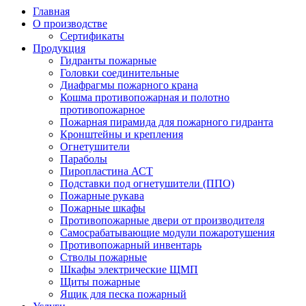
Главная
О производстве
Сертификаты
Продукция
Гидранты пожарные
Головки соединительные
Диафрагмы пожарного крана
Кошма противопожарная и полотно
противопожарное
Пожарная пирамида для пожарного гидранта
Кронштейны и крепления
Огнетушители
Параболы
Пиропластина АСТ
Подставки под огнетушители (ППО)
Пожарные рукава
Пожарные шкафы
Противопожарные двери от производителя
Самосрабатывающие модули пожаротушения
Противопожарный инвентарь
Стволы пожарные
Шкафы электрические ЩМП
Щиты пожарные
Ящик для песка пожарный