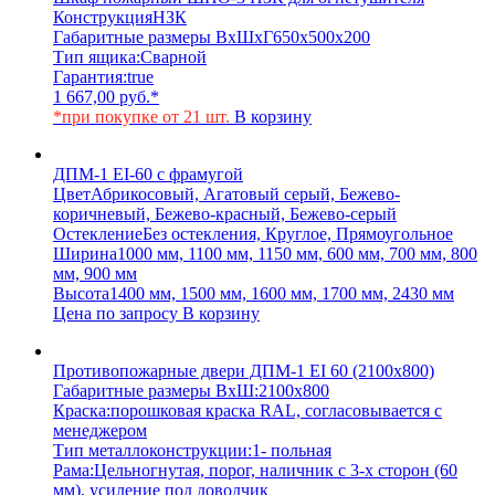
Конструкция
НЗК
Габаритные размеры ВхШхГ
650х500х200
Тип ящика:
Сварной
Гарантия:
true
1 667,00
руб.
*
*при покупке от 21 шт.
В корзину
ДПМ-1 EI-60 с фрамугой
Цвет
Абрикосовый, Агатовый серый, Бежево-
коричневый, Бежево-красный, Бежево-серый
Остекление
Без остекления, Круглое, Прямоугольное
Ширина
1000 мм, 1100 мм, 1150 мм, 600 мм, 700 мм, 800
мм, 900 мм
Высота
1400 мм, 1500 мм, 1600 мм, 1700 мм, 2430 мм
Цена по запросу
В корзину
Противопожарные двери ДПМ-1 EI 60 (2100х800)
Габаритные размеры ВхШ:
2100х800
Краска:
порошковая краска RAL, согласовывается с
менеджером
Тип металлоконструкции:
1- польная
Рама:
Цельногнутая, порог, наличник с 3-х сторон (60
мм), усиление под доводчик