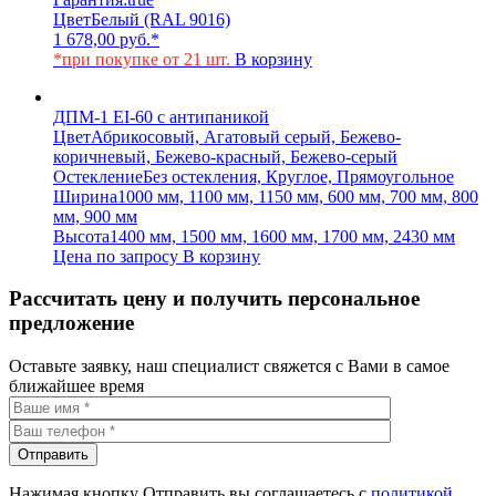
Цвет
Белый (RAL 9016)
1 678,00
руб.
*
*при покупке от 21 шт.
В корзину
ДПМ-1 EI-60 с антипаникой
Цвет
Абрикосовый, Агатовый серый, Бежево-
коричневый, Бежево-красный, Бежево-серый
Остекление
Без остекления, Круглое, Прямоугольное
Ширина
1000 мм, 1100 мм, 1150 мм, 600 мм, 700 мм, 800
мм, 900 мм
Высота
1400 мм, 1500 мм, 1600 мм, 1700 мм, 2430 мм
Цена по запросу
В корзину
Рассчитать цену и получить персональное
предложение
Оставьте заявку, наш специалист свяжется с Вами в самое
ближайшее время
Нажимая кнопку Отправить вы соглашаетесь с
политикой