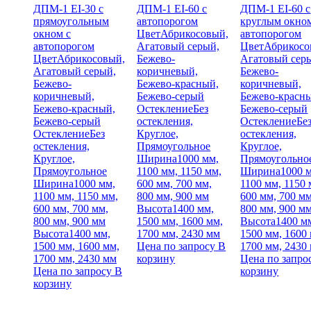
ДПМ-1 EI-30 с
ДПМ-1 EI-60 с
ДПМ-1 EI-60 с
прямоугольным
автопорогом
круглым окном
окном с
Цвет
Абрикосовый,
автопорогом
автопорогом
Агатовый серый,
Цвет
Абрикосо
Цвет
Абрикосовый,
Бежево-
Агатовый сер
Агатовый серый,
коричневый,
Бежево-
Бежево-
Бежево-красный,
коричневый,
коричневый,
Бежево-серый
Бежево-красн
Бежево-красный,
Остекление
Без
Бежево-серый
Бежево-серый
остекления,
Остекление
Бе
Остекление
Без
Круглое,
остекления,
остекления,
Прямоугольное
Круглое,
Круглое,
Ширина
1000 мм,
Прямоугольно
Прямоугольное
1100 мм, 1150 мм,
Ширина
1000 
Ширина
1000 мм,
600 мм, 700 мм,
1100 мм, 1150 
1100 мм, 1150 мм,
800 мм, 900 мм
600 мм, 700 мм
600 мм, 700 мм,
Высота
1400 мм,
800 мм, 900 м
800 мм, 900 мм
1500 мм, 1600 мм,
Высота
1400 м
Высота
1400 мм,
1700 мм, 2430 мм
1500 мм, 1600
1500 мм, 1600 мм,
Цена по запросу
В
1700 мм, 2430
1700 мм, 2430 мм
корзину
Цена по запро
Цена по запросу
В
корзину
корзину