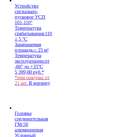
Устройство
сигнально-
пусковое УСП
101-110°
Температура
срабатывания:
110
± 5 °С
Защищаемая
площадь:
≤ 25 м²
Температура
эксплуатации:
от
-60° до +35°С
5 399,00
руб.
*
*при покупке от
21 шт.
В корзину
Головка
соединительная
ГМ-50
алюминиевая
Условный