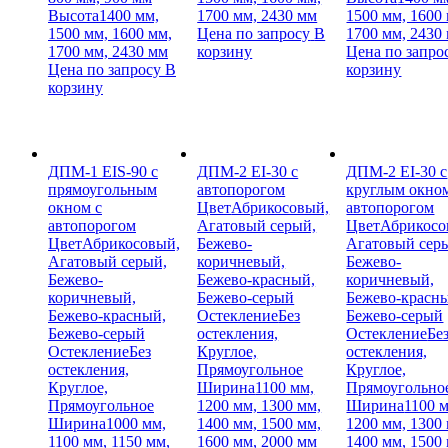
Высота
1400 мм,
1700 мм, 2430 мм
1500 мм, 1600
1500 мм, 1600 мм,
Цена по запросу
В
1700 мм, 2430
1700 мм, 2430 мм
корзину
Цена по запро
Цена по запросу
В
корзину
корзину
ДПМ-1 EIS-90 с
ДПМ-2 EI-30 с
ДПМ-2 EI-30 с
прямоугольным
автопорогом
круглым окном
окном с
Цвет
Абрикосовый,
автопорогом
автопорогом
Агатовый серый,
Цвет
Абрикосо
Цвет
Абрикосовый,
Бежево-
Агатовый сер
Агатовый серый,
коричневый,
Бежево-
Бежево-
Бежево-красный,
коричневый,
коричневый,
Бежево-серый
Бежево-красн
Бежево-красный,
Остекление
Без
Бежево-серый
Бежево-серый
остекления,
Остекление
Бе
Остекление
Без
Круглое,
остекления,
остекления,
Прямоугольное
Круглое,
Круглое,
Ширина
1100 мм,
Прямоугольно
Прямоугольное
1200 мм, 1300 мм,
Ширина
1100 
Ширина
1000 мм,
1400 мм, 1500 мм,
1200 мм, 1300
1100 мм, 1150 мм,
1600 мм, 2000 мм
1400 мм, 1500