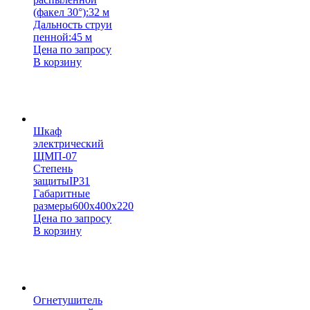
(факел 30°):
32 м
Дальность струи
пенной:
45 м
Цена по запросу
В корзину
Шкаф
электрический
ЩМП-07
Степень
защиты
IP31
Габаритные
размеры
600х400х220
Цена по запросу
В корзину
Огнетушитель