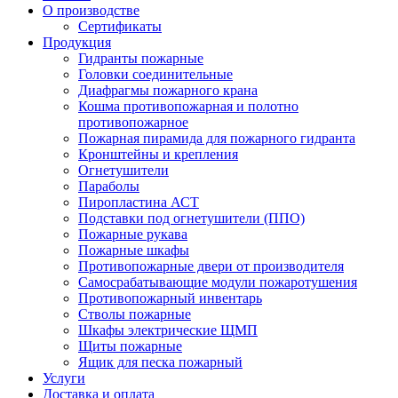
О производстве
Сертификаты
Продукция
Гидранты пожарные
Головки соединительные
Диафрагмы пожарного крана
Кошма противопожарная и полотно
противопожарное
Пожарная пирамида для пожарного гидранта
Кронштейны и крепления
Огнетушители
Параболы
Пиропластина АСТ
Подставки под огнетушители (ППО)
Пожарные рукава
Пожарные шкафы
Противопожарные двери от производителя
Самосрабатывающие модули пожаротушения
Противопожарный инвентарь
Стволы пожарные
Шкафы электрические ЩМП
Щиты пожарные
Ящик для песка пожарный
Услуги
Доставка и оплата