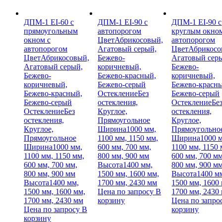
ДПМ-1 EI-60 с
ДПМ-1 EI-90 с
ДПМ-1 EI-90 с
прямоугольным
автопорогом
круглым окном
окном с
Цвет
Абрикосовый,
автопорогом
автопорогом
Агатовый серый,
Цвет
Абрикосо
Цвет
Абрикосовый,
Бежево-
Агатовый сер
Агатовый серый,
коричневый,
Бежево-
Бежево-
Бежево-красный,
коричневый,
коричневый,
Бежево-серый
Бежево-красн
Бежево-красный,
Остекление
Без
Бежево-серый
Бежево-серый
остекления,
Остекление
Бе
Остекление
Без
Круглое,
остекления,
остекления,
Прямоугольное
Круглое,
Круглое,
Ширина
1000 мм,
Прямоугольно
Прямоугольное
1100 мм, 1150 мм,
Ширина
1000 
Ширина
1000 мм,
600 мм, 700 мм,
1100 мм, 1150 
1100 мм, 1150 мм,
800 мм, 900 мм
600 мм, 700 мм
600 мм, 700 мм,
Высота
1400 мм,
800 мм, 900 м
800 мм, 900 мм
1500 мм, 1600 мм,
Высота
1400 м
Высота
1400 мм,
1700 мм, 2430 мм
1500 мм, 1600
1500 мм, 1600 мм,
Цена по запросу
В
1700 мм, 2430
1700 мм, 2430 мм
корзину
Цена по запро
Цена по запросу
В
корзину
корзину