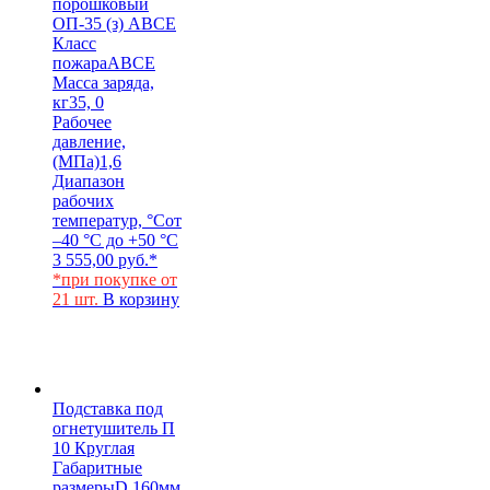
порошковый
ОП-35 (з) АВСЕ
Класс
пожара
АВСЕ
Масса заряда,
кг
35, 0
Рабочее
давление,
(МПа)
1,6
Диапазон
рабочих
температур, °С
от
–40 °С до +50 °С
3 555,00
руб.
*
*при покупке от
21 шт.
В корзину
Подставка под
огнетушитель П
10 Круглая
Габаритные
размеры
D 160мм