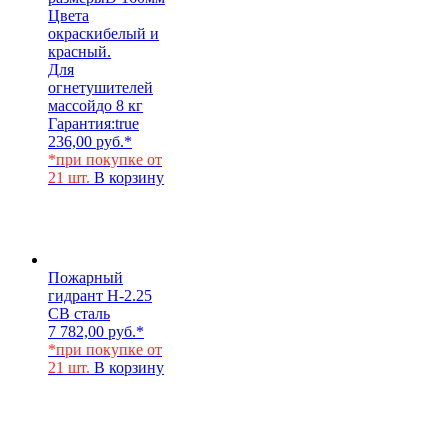
Цвета
окраски
белый и
красный.
Для
огнетушителей
массой
до 8 кг
Гарантия:
true
236,00
руб.
*
*при покупке от
21 шт.
В корзину
Пожарный
гидрант Н-2.25
СВ сталь
7 782,00
руб.
*
*при покупке от
21 шт.
В корзину