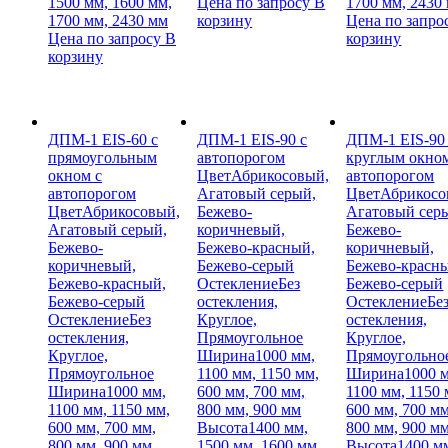
1500 мм, 1600 мм,
Цена по запросу
В
1700 мм, 2430
1700 мм, 2430 мм
корзину
Цена по запро
Цена по запросу
В
корзину
корзину
ДПМ-1 EIS-60 с
ДПМ-1 EIS-90 с
ДПМ-1 EIS-90
прямоугольным
автопорогом
круглым окном
окном с
Цвет
Абрикосовый,
автопорогом
автопорогом
Агатовый серый,
Цвет
Абрикосо
Цвет
Абрикосовый,
Бежево-
Агатовый сер
Агатовый серый,
коричневый,
Бежево-
Бежево-
Бежево-красный,
коричневый,
коричневый,
Бежево-серый
Бежево-красн
Бежево-красный,
Остекление
Без
Бежево-серый
Бежево-серый
остекления,
Остекление
Бе
Остекление
Без
Круглое,
остекления,
остекления,
Прямоугольное
Круглое,
Круглое,
Ширина
1000 мм,
Прямоугольно
Прямоугольное
1100 мм, 1150 мм,
Ширина
1000 
Ширина
1000 мм,
600 мм, 700 мм,
1100 мм, 1150 
1100 мм, 1150 мм,
800 мм, 900 мм
600 мм, 700 мм
600 мм, 700 мм,
Высота
1400 мм,
800 мм, 900 м
800 мм, 900 мм
1500 мм, 1600 мм,
Высота
1400 м