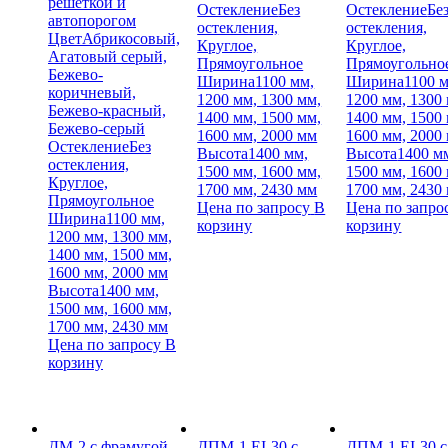
решеткой и
Остекление
Без
Остекление
Бе
автопорогом
остекления,
остекления,
Цвет
Абрикосовый,
Круглое,
Круглое,
Агатовый серый,
Прямоугольное
Прямоугольно
Бежево-
Ширина
1100 мм,
Ширина
1100 
коричневый,
1200 мм, 1300 мм,
1200 мм, 1300
Бежево-красный,
1400 мм, 1500 мм,
1400 мм, 1500
Бежево-серый
1600 мм, 2000 мм
1600 мм, 2000
Остекление
Без
Высота
1400 мм,
Высота
1400 м
остекления,
1500 мм, 1600 мм,
1500 мм, 1600
Круглое,
1700 мм, 2430 мм
1700 мм, 2430
Прямоугольное
Цена по запросу
В
Цена по запро
Ширина
1100 мм,
корзину
корзину
1200 мм, 1300 мм,
1400 мм, 1500 мм,
1600 мм, 2000 мм
Высота
1400 мм,
1500 мм, 1600 мм,
1700 мм, 2430 мм
Цена по запросу
В
корзину
ДМ-2 с фрамугой
ДПМ-1 EI-30 с
ДПМ-1 EI-30 с