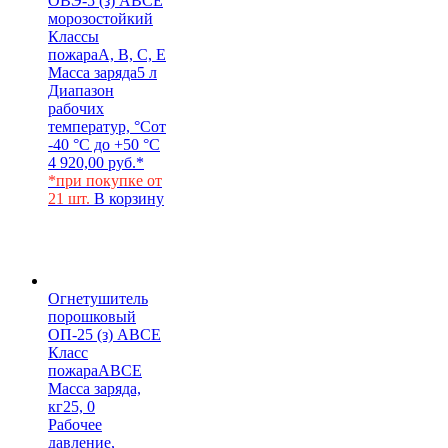
ОВЭ-5 (з) АВCЕ
морозостойкий
Классы
пожара
A, B, C, E
Масса заряда
5 л
Диапазон
рабочих
температур, °С
от
-40 °С до +50 °С
4 920,00
руб.
*
*при покупке от
21 шт.
В корзину
Огнетушитель
порошковый
ОП-25 (з) АВСЕ
Класс
пожара
АВСЕ
Масса заряда,
кг
25, 0
Рабочее
давление,