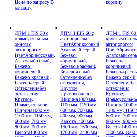
Цена по запросу
В
корзину
корзину
ДПМ-1 EIS-30 с
ДПМ-1 EIS-60 с
ДПМ-1 EIS-60
прямоугольным
автопорогом
круглым окном
окном с
Цвет
Абрикосовый,
автопорогом
автопорогом
Агатовый серый,
Цвет
Абрикосо
Цвет
Абрикосовый,
Бежево-
Агатовый сер
Агатовый серый,
коричневый,
Бежево-
Бежево-
Бежево-красный,
коричневый,
коричневый,
Бежево-серый
Бежево-красн
Бежево-красный,
Остекление
Без
Бежево-серый
Бежево-серый
остекления,
Остекление
Бе
Остекление
Без
Круглое,
остекления,
остекления,
Прямоугольное
Круглое,
Круглое,
Ширина
1000 мм,
Прямоугольно
Прямоугольное
1100 мм, 1150 мм,
Ширина
1000 
Ширина
1000 мм,
600 мм, 700 мм,
1100 мм, 1150 
1100 мм, 1150 мм,
800 мм, 900 мм
600 мм, 700 мм
600 мм, 700 мм,
Высота
1400 мм,
800 мм, 900 м
800 мм, 900 мм
1500 мм, 1600 мм,
Высота
1400 м
Высота
1400 мм,
1700 мм, 2430 мм
1500 мм, 1600