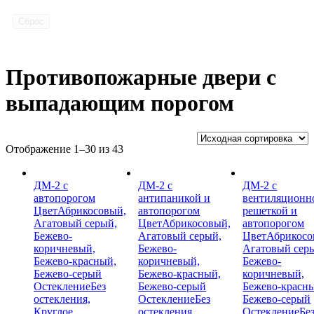
Сброс
Противопожарные двери с
выпадающим порогом
Отображение 1–30 из 43
ДМ-2 с
ДМ-2 с
ДМ-2 с
автопорогом
антипаникой и
вентиляционн
Цвет
Абрикосовый,
автопорогом
решеткой и
Агатовый серый,
Цвет
Абрикосовый,
автопорогом
Бежево-
Агатовый серый,
Цвет
Абрикосо
коричневый,
Бежево-
Агатовый сер
Бежево-красный,
коричневый,
Бежево-
Бежево-серый
Бежево-красный,
коричневый,
Остекление
Без
Бежево-серый
Бежево-красн
остекления,
Остекление
Без
Бежево-серый
Круглое,
остекления,
Остекление
Бе