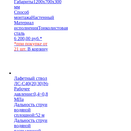
Габариты
1200x700x300
мм
Способ
монтажа
Настенный
Материал
исполнения
Тонколистовая
сталь
6 200,00
руб.
*
*при покупке от
21 шт.
В корзину
Лафетный ствол
ЛС-С40(20;30)Уо
Рабочее
давление:
0,4~0,8
МПа
Дальность струи
водяной
сплошной:
52 м
Дальность струи
водяной
распыленной