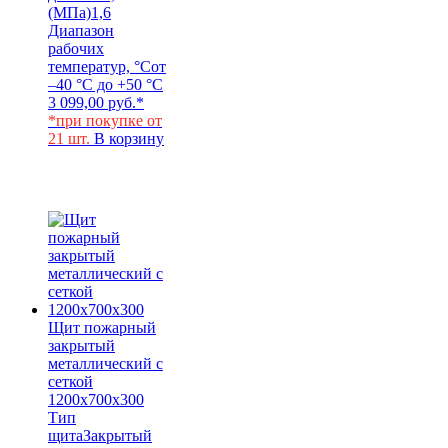
(МПа)
1,6
Диапазон
рабочих
температур, °С
от
–40 °С до +50 °С
3 099,00
руб.
*
*при покупке от
21 шт.
В корзину
Щит пожарный
закрытый
металлический с
сеткой
1200x700x300
Тип
щита
Закрытый