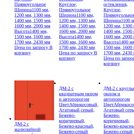
Прямоугольное
Круглое,
остекления,
Ширина
1100 мм,
Прямоугольное
Круглое,
1200 мм, 1300 мм,
Ширина
1100 мм,
Прямоугольно
1400 мм, 1500 мм,
1200 мм, 1300 мм,
Ширина
1100 
1600 мм, 2000 мм
1400 мм, 1500 мм,
1200 мм, 1300
Высота
1400 мм,
1600 мм, 2000 мм
1400 мм, 1500
1500 мм, 1600 мм,
Высота
1400 мм,
1600 мм, 2000
1700 мм, 2430 мм
1500 мм, 1600 мм,
Высота
1400 м
Цена по запросу
В
1700 мм, 2430 мм
1500 мм, 1600
корзину
Цена по запросу
В
1700 мм, 2430
корзину
Цена по запро
корзину
ДМ-2 с
ДМ-2 с кругл
квадратным окном
окном и
и автопорогом
автопорогом
Цвет
Абрикосовый,
Цвет
Абрикосо
Агатовый серый,
Агатовый сер
Бежево-
Бежево-
коричневый,
коричневый,
ДМ-2 с
Бежево-красный,
Бежево-красн
жалюзийной
Бежево-серый
Бежево-серый