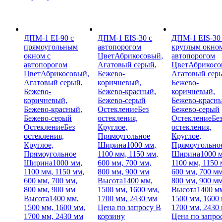
ДПМ-1 EI-90 с
ДПМ-1 EIS-30 с
ДПМ-1 EIS-30
прямоугольным
автопорогом
круглым окном
окном с
Цвет
Абрикосовый,
автопорогом
автопорогом
Агатовый серый,
Цвет
Абрикосо
Цвет
Абрикосовый,
Бежево-
Агатовый сер
Агатовый серый,
коричневый,
Бежево-
Бежево-
Бежево-красный,
коричневый,
коричневый,
Бежево-серый
Бежево-красн
Бежево-красный,
Остекление
Без
Бежево-серый
Бежево-серый
остекления,
Остекление
Бе
Остекление
Без
Круглое,
остекления,
остекления,
Прямоугольное
Круглое,
Круглое,
Ширина
1000 мм,
Прямоугольно
Прямоугольное
1100 мм, 1150 мм,
Ширина
1000 
Ширина
1000 мм,
600 мм, 700 мм,
1100 мм, 1150 
1100 мм, 1150 мм,
800 мм, 900 мм
600 мм, 700 мм
600 мм, 700 мм,
Высота
1400 мм,
800 мм, 900 м
800 мм, 900 мм
1500 мм, 1600 мм,
Высота
1400 м
Высота
1400 мм,
1700 мм, 2430 мм
1500 мм, 1600
1500 мм, 1600 мм,
Цена по запросу
В
1700 мм, 2430
1700 мм, 2430 мм
корзину
Цена по запро