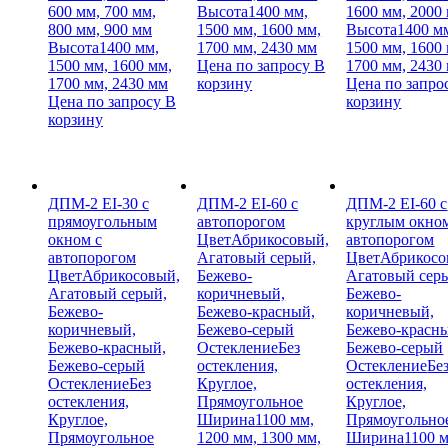
600 мм, 700 мм,
Высота
1400 мм,
1600 мм, 2000
800 мм, 900 мм
1500 мм, 1600 мм,
Высота
1400 м
Высота
1400 мм,
1700 мм, 2430 мм
1500 мм, 1600
1500 мм, 1600 мм,
Цена по запросу
В
1700 мм, 2430
1700 мм, 2430 мм
корзину
Цена по запро
Цена по запросу
В
корзину
корзину
ДПМ-2 EI-30 с
ДПМ-2 EI-60 с
ДПМ-2 EI-60 с
прямоугольным
автопорогом
круглым окном
окном с
Цвет
Абрикосовый,
автопорогом
автопорогом
Агатовый серый,
Цвет
Абрикосо
Цвет
Абрикосовый,
Бежево-
Агатовый сер
Агатовый серый,
коричневый,
Бежево-
Бежево-
Бежево-красный,
коричневый,
коричневый,
Бежево-серый
Бежево-красн
Бежево-красный,
Остекление
Без
Бежево-серый
Бежево-серый
остекления,
Остекление
Бе
Остекление
Без
Круглое,
остекления,
остекления,
Прямоугольное
Круглое,
Круглое,
Ширина
1100 мм,
Прямоугольно
Прямоугольное
1200 мм, 1300 мм,
Ширина
1100 