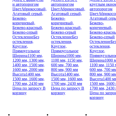
и автопорогом
автопорогом
круглым окном
Цвет
Абрикосовый,
Цвет
Абрикосовый,
автопорогом
Агатовый серый,
Агатовый серый,
Цвет
Абрикосо
Бежево-
Бежево-
Агатовый сер
коричневый,
коричневый,
Бежево-
Бежево-красный,
Бежево-красный,
коричневый,
Бежево-серый
Бежево-серый
Бежево-красн
Остекление
Без
Остекление
Без
Бежево-серый
остекления,
остекления,
Остекление
Бе
Круглое,
Круглое,
остекления,
Прямоугольное
Прямоугольное
Круглое,
Ширина
1100 мм,
Ширина
1000 мм,
Прямоугольно
1200 мм, 1300 мм,
1100 мм, 1150 мм,
Ширина
1000 
1400 мм, 1500 мм,
600 мм, 700 мм,
1100 мм, 1150 
1600 мм, 2000 мм
800 мм, 900 мм
600 мм, 700 мм
Высота
1400 мм,
Высота
1400 мм,
800 мм, 900 м
1500 мм, 1600 мм,
1500 мм, 1600 мм,
Высота
1400 м
1700 мм, 2430 мм
1700 мм, 2430 мм
1500 мм, 1600
Цена по запросу
В
Цена по запросу
В
1700 мм, 2430
корзину
корзину
Цена по запро
корзину