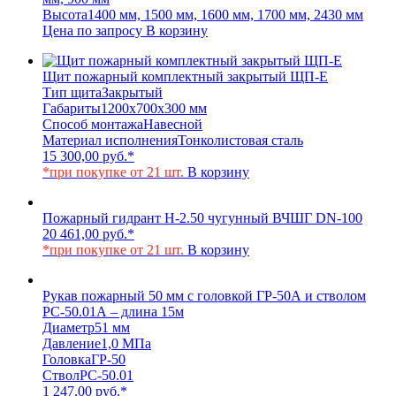
Высота
1400 мм, 1500 мм, 1600 мм, 1700 мм, 2430 мм
Цена по запросу
В корзину
Щит пожарный комплектный закрытый ЩП-Е
Тип щита
Закрытый
Габариты
1200x700x300 мм
Способ монтажа
Навесной
Материал исполнения
Тонколистовая сталь
15 300,00
руб.
*
*при покупке от 21 шт.
В корзину
Пожарный гидрант Н-2.50 чугунный ВЧШГ DN-100
20 461,00
руб.
*
*при покупке от 21 шт.
В корзину
Рукав пожарный 50 мм с головкой ГР-50А и стволом
РС-50.01А – длина 15м
Диаметр
51 мм
Давление
1,0 МПа
Головка
ГР-50
Ствол
РС-50.01
1 247,00
руб.
*