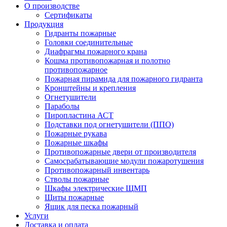
О производстве
Сертификаты
Продукция
Гидранты пожарные
Головки соединительные
Диафрагмы пожарного крана
Кошма противопожарная и полотно
противопожарное
Пожарная пирамида для пожарного гидранта
Кронштейны и крепления
Огнетушители
Параболы
Пиропластина АСТ
Подставки под огнетушители (ППО)
Пожарные рукава
Пожарные шкафы
Противопожарные двери от производителя
Самосрабатывающие модули пожаротушения
Противопожарный инвентарь
Стволы пожарные
Шкафы электрические ЩМП
Щиты пожарные
Ящик для песка пожарный
Услуги
Доставка и оплата