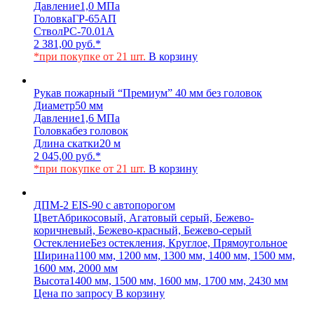
Давление
1,0 МПа
Головка
ГР-65АП
Ствол
РС-70.01А
2 381,00
руб.
*
*при покупке от 21 шт.
В корзину
Рукав пожарный “Премиум” 40 мм без головок
Диаметр
50 мм
Давление
1,6 МПа
Головка
без головок
Длина скатки
20 м
2 045,00
руб.
*
*при покупке от 21 шт.
В корзину
ДПМ-2 EIS-90 с автопорогом
Цвет
Абрикосовый, Агатовый серый, Бежево-
коричневый, Бежево-красный, Бежево-серый
Остекление
Без остекления, Круглое, Прямоугольное
Ширина
1100 мм, 1200 мм, 1300 мм, 1400 мм, 1500 мм,
1600 мм, 2000 мм
Высота
1400 мм, 1500 мм, 1600 мм, 1700 мм, 2430 мм
Цена по запросу
В корзину