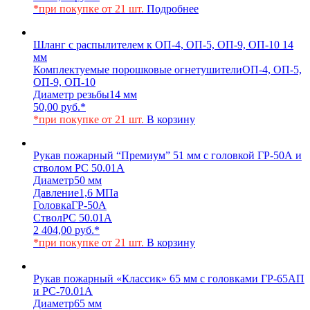
*при покупке от 21 шт.
Подробнее
Шланг с распылителем к ОП-4, ОП-5, ОП-9, ОП-10 14
мм
Комплектуемые порошковые огнетушители
ОП-4, ОП-5,
ОП-9, ОП-10
Диаметр резьбы
14 мм
50,00
руб.
*
*при покупке от 21 шт.
В корзину
Рукав пожарный “Премиум” 51 мм с головкой ГР-50А и
стволом РС 50.01А
Диаметр
50 мм
Давление
1,6 МПа
Головка
ГР-50А
Ствол
РС 50.01А
2 404,00
руб.
*
*при покупке от 21 шт.
В корзину
Рукав пожарный «Классик» 65 мм с головками ГР-65АП
и РС-70.01А
Диаметр
65 мм