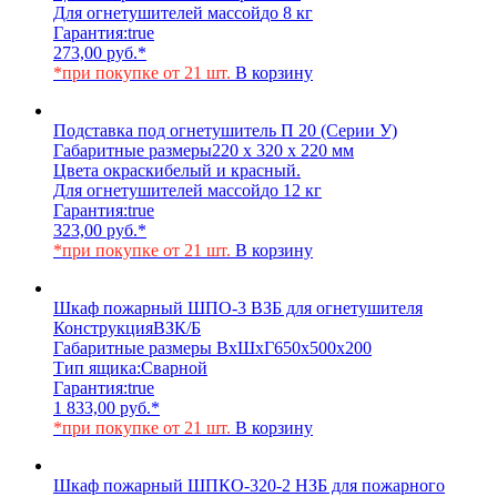
Для огнетушителей массой
до 8 кг
Гарантия:
true
273,00
руб.
*
*при покупке от 21 шт.
В корзину
Подставка под огнетушитель П 20 (Серии У)
Габаритные размеры
220 х 320 х 220 мм
Цвета окраски
белый и красный.
Для огнетушителей массой
до 12 кг
Гарантия:
true
323,00
руб.
*
*при покупке от 21 шт.
В корзину
Шкаф пожарный ШПО-3 ВЗБ для огнетушителя
Конструкция
ВЗК/Б
Габаритные размеры ВхШхГ
650х500х200
Тип ящика:
Сварной
Гарантия:
true
1 833,00
руб.
*
*при покупке от 21 шт.
В корзину
Шкаф пожарный ШПКО-320-2 НЗБ для пожарного