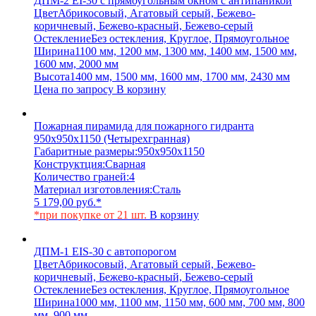
ДПМ-2 EI-30 с прямоугольным окном с антипаникой
Цвет
Абрикосовый, Агатовый серый, Бежево-
коричневый, Бежево-красный, Бежево-серый
Остекление
Без остекления, Круглое, Прямоугольное
Ширина
1100 мм, 1200 мм, 1300 мм, 1400 мм, 1500 мм,
1600 мм, 2000 мм
Высота
1400 мм, 1500 мм, 1600 мм, 1700 мм, 2430 мм
Цена по запросу
В корзину
Пожарная пирамида для пожарного гидранта
950x950x1150 (Четырехгранная)
Габаритные размеры:
950x950x1150
Конструктция:
Сварная
Количество граней:
4
Материал изготовления:
Сталь
5 179,00
руб.
*
*при покупке от 21 шт.
В корзину
ДПМ-1 EIS-30 с автопорогом
Цвет
Абрикосовый, Агатовый серый, Бежево-
коричневый, Бежево-красный, Бежево-серый
Остекление
Без остекления, Круглое, Прямоугольное
Ширина
1000 мм, 1100 мм, 1150 мм, 600 мм, 700 мм, 800
мм, 900 мм