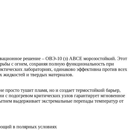
новационное решение – ОВЭ-10 (з) ABCE морозостойкий. Этот
рьбы с огнем, сохраняя полную функциональность при
арктических лабораториях, одинаково эффективна против всех
х жидкостей и твердых материалов.
е просто тушит пламя, но и создает термостойкий барьер,
и с подогревом критических узлов гарантирует мгновенное
рытием выдерживает экстремальные перепады температур от
тающий в полярных условиях