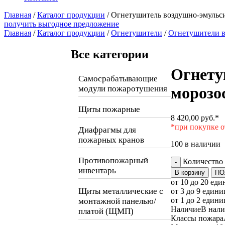
Главная
/
Каталог продукции
/
Огнетушитель воздушно-эмульс
получить выгодное предложение
Главная
/
Каталог продукции
/
Огнетушители
/
Огнетушители 
Все категории
Огнету
Самосрабатывающие
модули пожаротушения
морозо
Щиты пожарные
8 420,00
руб.
*
*при покупке о
Диафрагмы для
пожарных кранов
100 в наличии
Противопожарный
Количество
-
инвентарь
В корзину
ПО
от 10 до 20 еди
Щиты металлические с
от 3 до 9 едини
от 1 до 2 едини
монтажной панелью/
Наличие
В нал
платой (ЩМП)
Классы пожара