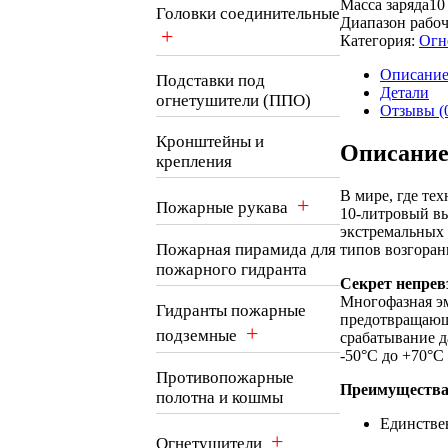
Масса заряда
10
Головки соединительные
Диапазон рабоч
+
Категория:
Огн
Описани
Подставки под
Детали
огнетушители (ППО)
Отзывы (
Кронштейны и
Описани
крепления
В мире, где те
+
Пожарные рукава
10-литровый вы
экстремальных 
Пожарная пирамида для
типов возгоран
пожарного гидранта
Секрет непрев
Многофазная эм
Гидранты пожарные
предотвращающ
+
подземные
срабатывание д
-50°С до +70°С
Противопожарные
Преимущества,
полотна и кошмы
Единстве
+
Огнетушители