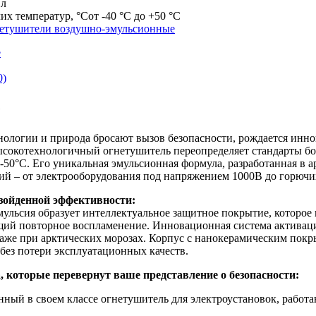
 л
их температур, °С
от -40 °С до +50 °С
етушители воздушно-эмульсионные
е
0)
е
хнологии и природа бросают вызов безопасности, рождается ин
сокотехнологичный огнетушитель переопределяет стандарты бо
-50°С. Его уникальная эмульсионная формула, разработанная в 
ий – от электрооборудования под напряжением 1000В до горючи
зойденной эффективности:
ульсия образует интеллектуальное защитное покрытие, которое н
ий повторное воспламенение. Инновационная система активаци
аже при арктических морозах. Корпус с нанокерамическим пок
 без потери эксплуатационных качеств.
 которые перевернут ваше представление о безопасности:
нный в своем классе огнетушитель для электроустановок, рабо