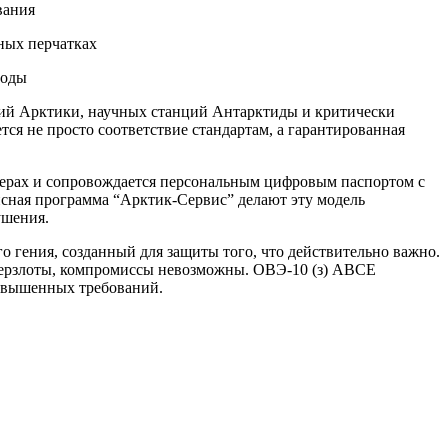
вания
ных перчатках
роды
ий Арктики, научных станций Антарктиды и критически
тся не просто соответствие стандартам, а гарантированная
мерах и сопровождается персональным цифровым паспортом с
исная программа “Арктик-Сервис” делают эту модель
ушения.
о гения, созданный для защиты того, что действительно важно.
й мерзлоты, компромиссы невозможны. ОВЭ-10 (з) ABCE
повышенных требований.