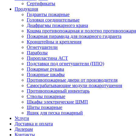
Сертификаты
Продукция
Гидранты пожарные
Головки соединительные
Диафрагмы пожарного крана
Кошма противопожарная и полотно противопожарн
Пожарная пирамида для пожарного гидранта
Кронштейны и крепления
Огнетушители
Параболы
Пиропластина АСТ
Подставки под огнетушители (ППО)
Пожарные рукава
Пожарные шкафы
Противопожарные двери от производителя
Самосрабатывающие модули пожаротушения
Противопожарный инвентарь
Стволы пожарные
Шкафы электрические ЩМП
Щиты пожарные
Ящик для песка пожарный
Услуги
Доставка и оплата
Дилерам
Контакты