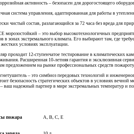
оррозийная активность – безопасен для дорогостоящего оборудо
чная система управления, адаптированная для работы в утеплен
ски чистый состав, разлагающийся за 72 часа без вреда для при
CE морозостойкий – это выбор высокотехнологичных предприят
в в зонах экстремального климата. Его выбирают там, где требуе
 жестких условиях эксплуатации.
яр проходит 12-ступенчатое тестирование в климатических ка
живания. Расширенная 10-летняя гарантия и эксклюзивная серв
ым предложением на рынке профессиональных средств пожарот
огнетушитель – это симбиоз передовых технологий и инженерног
стоит безопасность стратегических объектов в условиях вечно
 – ваш надежный партнер в мире экстремальных температур и 
сы пожара
A, B, C, E
са заряда
10 л