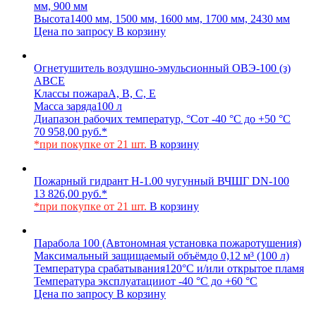
мм, 900 мм
Высота
1400 мм, 1500 мм, 1600 мм, 1700 мм, 2430 мм
Цена по запросу
В корзину
Огнетушитель воздушно-эмульсионный ОВЭ-100 (з)
АВCЕ
Классы пожара
A, B, C, E
Масса заряда
100 л
Диапазон рабочих температур, °С
от -40 °С до +50 °С
70 958,00
руб.
*
*при покупке от 21 шт.
В корзину
Пожарный гидрант Н-1.00 чугунный ВЧШГ DN-100
13 826,00
руб.
*
*при покупке от 21 шт.
В корзину
Парабола 100 (Автономная установка пожаротушения)
Максимальный защищаемый объём
до 0,12 м³ (100 л)
Температура срабатывания
120°С и/или открытое пламя
Температура эксплуатации
от -40 °C до +60 °C
Цена по запросу
В корзину