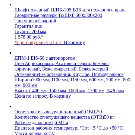
Шкаф пожарный ШПК-305 ВЗК для пожарного крана
Габаритные размеры ВхШхГ:
500х500х200
Тип ящика:
Сварной
Гарантия:
true
Глубина
200 мм
1 578,00
руб.
*
*при покупке от 21 шт.
В корзину
ДПМ-1 EIS-60 с автопорогом
Цвет
Абрикосовый, Агатовый серый, Бежево-
коричневый, Бежево-красный, Бежево-серый
Остекление
Без остекления, Круглое, Прямоугольное
Ширина
1000 мм, 1100 мм, 1150 мм, 600 мм, 700 мм, 800
мм, 900 мм
Высота
1400 мм, 1500 мм, 1600 мм, 1700 мм, 2430 мм
Цена по запросу
В корзину
Огнетушитель воздушно-пенный ОВП-50
Количество огнетушащего вещества (ОТВ)
50 кг
Рабочее давление
1,6 МПа
Диапазон рабочих температур, °С
от +5 °С до +50 °С
Масса заряда, кг
42,5