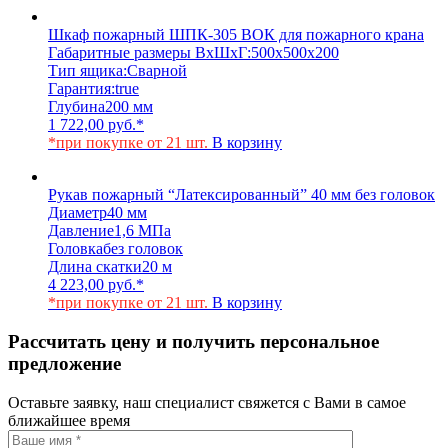
Шкаф пожарный ШПК-305 ВОК для пожарного крана
Габаритные размеры ВхШхГ:
500х500х200
Тип ящика:
Сварной
Гарантия:
true
Глубина
200 мм
1 722,00
руб.
*
*при покупке от 21 шт.
В корзину
Рукав пожарный “Латексированный” 40 мм без головок
Диаметр
40 мм
Давление
1,6 МПа
Головка
без головок
Длина скатки
20 м
4 223,00
руб.
*
*при покупке от 21 шт.
В корзину
Рассчитать цену и получить персональное
предложение
Оставьте заявку, наш специалист свяжется с Вами в самое
ближайшее время