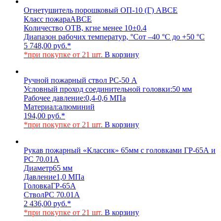
Огнетушитель порошковый ОП-10 (Г) АВСЕ
Класс пожара
АВСЕ
Количество ОТВ, кг
не менее 10±0.4
Диапазон рабочих температур, °С
от –40 °С до +50 °С
5 748,00
руб.
*
*при покупке от 21 шт.
В корзину
Ручной пожарный ствол РС-50 А
Условный проход соединительной головки:
50 мм
Рабочее давление:
0,4-0,6 МПа
Материал:
алюминий
194,00
руб.
*
*при покупке от 21 шт.
В корзину
Рукав пожарный «Классик» 65мм с головками ГР-65А и
РС 70.01А
Диаметр
65 мм
Давление
1,0 МПа
Головка
ГР-65А
Ствол
РС 70.01А
2 436,00
руб.
*
*при покупке от 21 шт.
В корзину