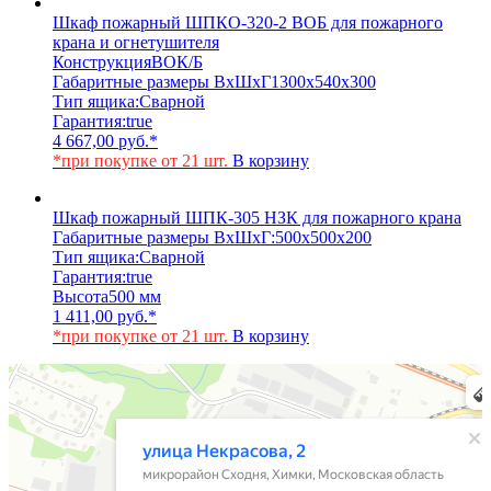
Шкаф пожарный ШПКО-320-2 ВОБ для пожарного
крана и огнетушителя
Конструкция
ВОК/Б
Габаритные размеры ВхШхГ
1300х540х300
Тип ящика:
Сварной
Гарантия:
true
4 667,00
руб.
*
*при покупке от 21 шт.
В корзину
Шкаф пожарный ШПК-305 НЗК для пожарного крана
Габаритные размеры ВхШхГ:
500х500х200
Тип ящика:
Сварной
Гарантия:
true
Высота
500 мм
1 411,00
руб.
*
*при покупке от 21 шт.
В корзину
Химки
Яндекс Карты — транспорт, навигация, поиск мест