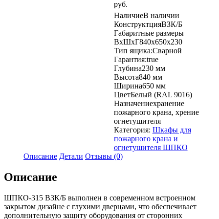
руб.
и
огнетушителя
Наличие
В наличии
Конструктция
ВЗК/Б
Габаритные размеры
ВхШхГ
840х650х230
Тип ящика:
Сварной
Гарантия:
true
Глубина
230 мм
Высота
840 мм
Ширина
650 мм
Цвет
Белый (RAL 9016)
Назначение
хранение
пожарного крана, хрение
огнетушителя
Категория:
Шкафы для
пожарного крана и
огнетушителя ШПКО
Описание
Детали
Отзывы (0)
Описание
ШПКО-315 ВЗК/Б выполнен в современном встроенном
закрытом дизайне с глухими дверцами, что обеспечивает
дополнительную защиту оборудования от сторонних