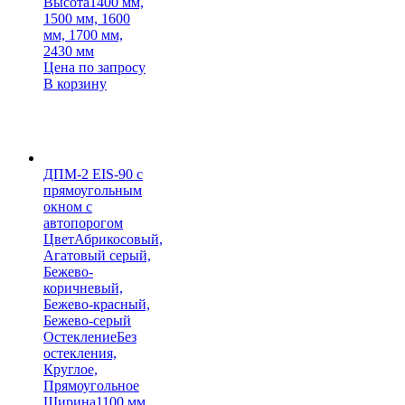
Высота
1400 мм,
1500 мм, 1600
мм, 1700 мм,
2430 мм
Цена по запросу
В корзину
ДПМ-2 EIS-90 с
прямоугольным
окном с
автопорогом
Цвет
Абрикосовый,
Агатовый серый,
Бежево-
коричневый,
Бежево-красный,
Бежево-серый
Остекление
Без
остекления,
Круглое,
Прямоугольное
Ширина
1100 мм,