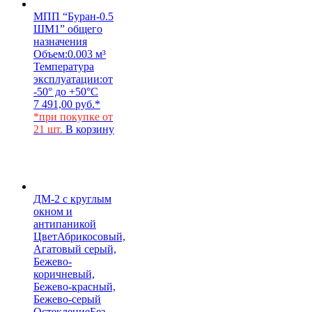
МПП “Буран-0.5
ШМ1” общего
назначения
Объем:
0.003 м³
Температура
эксплуатации:
от
-50° до +50°С
7 491,00
руб.
*
*при покупке от
21 шт.
В корзину
ДМ-2 с круглым
окном и
антипаникой
Цвет
Абрикосовый,
Агатовый серый,
Бежево-
коричневый,
Бежево-красный,
Бежево-серый
Остекление
Без