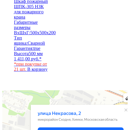
Шкаф пожарный
ШПК-305 НЗК
для пожарного
крана
Габаритные
размеры
ВхШхГ:
500х500х200
Тип
ящика:
Сварной
Гарантия:
true
Высота
500 мм
1 411,00
руб.
*
*при покупке от
21 шт.
В корзину
Химки
Яндекс Карты — транспорт, навигация, поиск мест