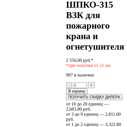
ШПКО-315
ВЗК для
пожарного
крана и
огнетушителя
2 556,00
руб.
*
*при покупке от 21 шт.
997 в наличии
Количество
-
+
товара
В корзину
Шкаф
ПОЛУЧИТЬ СКИДКУ ДИЛЕРА
пожарный
от 10 до 20 единиц —
ШПКО-315
2,683.80 руб.
ВЗК
от 3 до 9 единиц — 2,811.60
для
руб.
пожарного
от 1 до 2 единиц — 3,322.80
крана