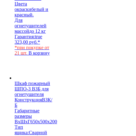
Цвета
окраски
белый и
красный.
Для
огнетушителей
массой
до 12 кг
Гарантия:
true
323,00
руб.
*
*при покупке от
21 шт.
В корзину
Шкаф пожарный
ШПО-3 ВЗБ для
огнетушителя
Конструкция
ВЗК/
Б
Габаритные
размеры
ВхШхГ
650х500х200
Тип
ящика:
Сварной