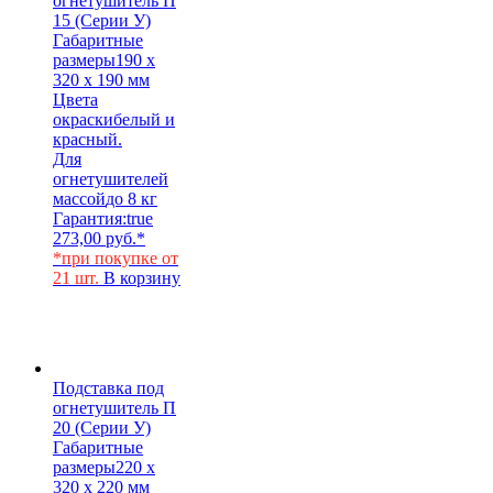
огнетушитель П
15 (Серии У)
Габаритные
размеры
190 х
320 х 190 мм
Цвета
окраски
белый и
красный.
Для
огнетушителей
массой
до 8 кг
Гарантия:
true
273,00
руб.
*
*при покупке от
21 шт.
В корзину
Подставка под
огнетушитель П
20 (Серии У)
Габаритные
размеры
220 х
320 х 220 мм