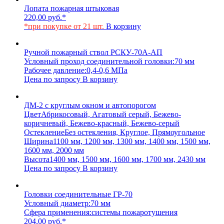
Лопата пожарная штыковая
220,00
руб.
*
*при покупке от 21 шт.
В корзину
Ручной пожарный ствол РСКУ-70А-АП
Условный проход соединительной головки:
70 мм
Рабочее давление:
0,4-0,6 МПа
Цена по запросу
В корзину
ДМ-2 с круглым окном и автопорогом
Цвет
Абрикосовый, Агатовый серый, Бежево-
коричневый, Бежево-красный, Бежево-серый
Остекление
Без остекления, Круглое, Прямоугольное
Ширина
1100 мм, 1200 мм, 1300 мм, 1400 мм, 1500 мм,
1600 мм, 2000 мм
Высота
1400 мм, 1500 мм, 1600 мм, 1700 мм, 2430 мм
Цена по запросу
В корзину
Головки соединительные ГР-70
Условный диаметр:
70 мм
Сфера применения:
системы пожаротушения
204,00
руб.
*