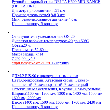
Ручной пожарный ствол DELTA H500 MID-RANGE
(DELTA FIRE)
Диаметр присоединения :
51 мм
Производительность:
0,8-8,3 л/с
Мин. рекомендованное давление:
4 бар
Цена по запросу
В корзину
Огнетушители углекислотные ОУ-20
Диапазон рабочих температур
от -20 до +50°C
Объем
20 л;
Полная масса
52-60 кг;
Масса заряда, кг
14
7 292,00
руб.
*
*при покупке от 21 шт.
В корзину
ДПМ-2 EIS-90 с прямоугольным окном
Цвет
Абрикосовый, Агатовый серый, Бежево-
коричневый, Бежево-красный, Бежево-серый
Остекление
Без остекления, Круглое, Прямоугольное
Ширина
1100 мм, 1200 мм, 1300 мм, 1400 мм, 1500 мм,
1600 мм, 2000 мм
Высота
1400 мм, 1500 мм, 1600 мм, 1700 мм, 2430 мм
Цена по запросу
В корзину