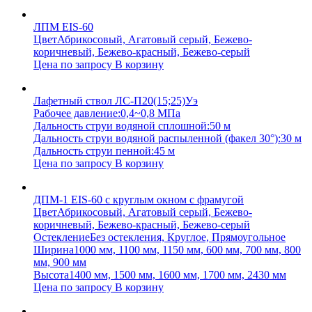
ЛПМ EIS-60
Цвет
Абрикосовый, Агатовый серый, Бежево-
коричневый, Бежево-красный, Бежево-серый
Цена по запросу
В корзину
Лафетный ствол ЛС-П20(15;25)Уэ
Рабочее давление:
0,4~0,8 МПа
Дальность струи водяной сплошной:
50 м
Дальность струи водяной распыленной (факел 30°):
30 м
Дальность струи пенной:
45 м
Цена по запросу
В корзину
ДПМ-1 EIS-60 с круглым окном с фрамугой
Цвет
Абрикосовый, Агатовый серый, Бежево-
коричневый, Бежево-красный, Бежево-серый
Остекление
Без остекления, Круглое, Прямоугольное
Ширина
1000 мм, 1100 мм, 1150 мм, 600 мм, 700 мм, 800
мм, 900 мм
Высота
1400 мм, 1500 мм, 1600 мм, 1700 мм, 2430 мм
Цена по запросу
В корзину