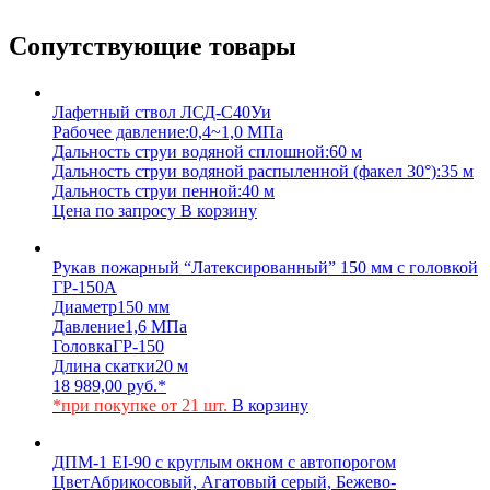
Сопутствующие товары
Лафетный ствол ЛСД-С40Уи
Рабочее давление:
0,4~1,0 МПа
Дальность струи водяной сплошной:
60 м
Дальность струи водяной распыленной (факел 30°):
35 м
Дальность струи пенной:
40 м
Цена по запросу
В корзину
Рукав пожарный “Латексированный” 150 мм с головкой
ГР-150А
Диаметр
150 мм
Давление
1,6 МПа
Головка
ГР-150
Длина скатки
20 м
18 989,00
руб.
*
*при покупке от 21 шт.
В корзину
ДПМ-1 EI-90 с круглым окном с автопорогом
Цвет
Абрикосовый, Агатовый серый, Бежево-