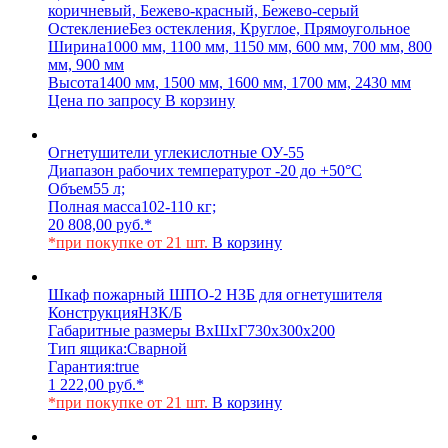
коричневый, Бежево-красный, Бежево-серый
Остекление
Без остекления, Круглое, Прямоугольное
Ширина
1000 мм, 1100 мм, 1150 мм, 600 мм, 700 мм, 800
мм, 900 мм
Высота
1400 мм, 1500 мм, 1600 мм, 1700 мм, 2430 мм
Цена по запросу
В корзину
Огнетушители углекислотные ОУ-55
Диапазон рабочих температур
от -20 до +50°C
Объем
55 л;
Полная масса
102-110 кг;
20 808,00
руб.
*
*при покупке от 21 шт.
В корзину
Шкаф пожарный ШПО-2 НЗБ для огнетушителя
Конструкция
НЗК/Б
Габаритные размеры ВхШхГ
730х300х200
Тип ящика:
Сварной
Гарантия:
true
1 222,00
руб.
*
*при покупке от 21 шт.
В корзину