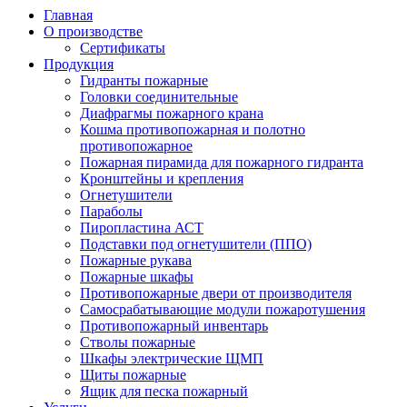
Главная
О производстве
Сертификаты
Продукция
Гидранты пожарные
Головки соединительные
Диафрагмы пожарного крана
Кошма противопожарная и полотно
противопожарное
Пожарная пирамида для пожарного гидранта
Кронштейны и крепления
Огнетушители
Параболы
Пиропластина АСТ
Подставки под огнетушители (ППО)
Пожарные рукава
Пожарные шкафы
Противопожарные двери от производителя
Самосрабатывающие модули пожаротушения
Противопожарный инвентарь
Стволы пожарные
Шкафы электрические ЩМП
Щиты пожарные
Ящик для песка пожарный