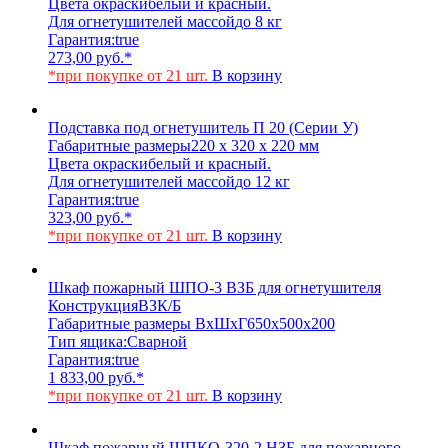
Цвета окраски
белый и красный.
Для огнетушителей массой
до 8 кг
Гарантия:
true
273,00
руб.
*
*при покупке от 21 шт.
В корзину
Подставка под огнетушитель П 20 (Серии У)
Габаритные размеры
220 х 320 х 220 мм
Цвета окраски
белый и красный.
Для огнетушителей массой
до 12 кг
Гарантия:
true
323,00
руб.
*
*при покупке от 21 шт.
В корзину
Шкаф пожарный ШПО-3 ВЗБ для огнетушителя
Конструкция
ВЗК/Б
Габаритные размеры ВхШхГ
650х500х200
Тип ящика:
Сварной
Гарантия:
true
1 833,00
руб.
*
*при покупке от 21 шт.
В корзину
Шкаф пожарный ШПКО-320-2 НЗБ для пожарного