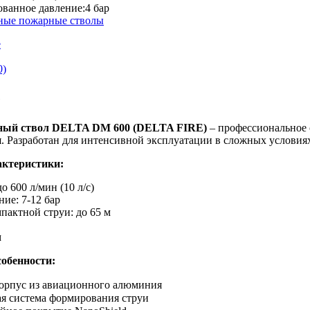
ванное давление:
4 бар
ные пожарные стволы
е
0)
е
ный ствол DELTA DM 600 (DELTA FIRE)
– профессиональное 
 Разработан для интенсивной эксплуатации в сложных условия
актеристики:
до 600 л/мин (10 л/с)
ние: 7-12 бар
мпактной струи: до 65 м
м
собенности:
орпус из авиационного алюминия
я система формирования струи