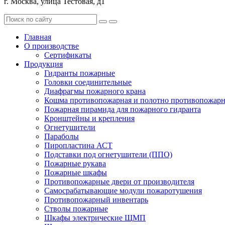
г. Москва, улица Тестовая, д1
Главная
О производстве
Сертификаты
Продукция
Гидранты пожарные
Головки соединительные
Диафрагмы пожарного крана
Кошма противопожарная и полотно противопожарн
Пожарная пирамида для пожарного гидранта
Кронштейны и крепления
Огнетушители
Параболы
Пиропластина АСТ
Подставки под огнетушители (ППО)
Пожарные рукава
Пожарные шкафы
Противопожарные двери от производителя
Самосрабатывающие модули пожаротушения
Противопожарный инвентарь
Стволы пожарные
Шкафы электрические ЩМП