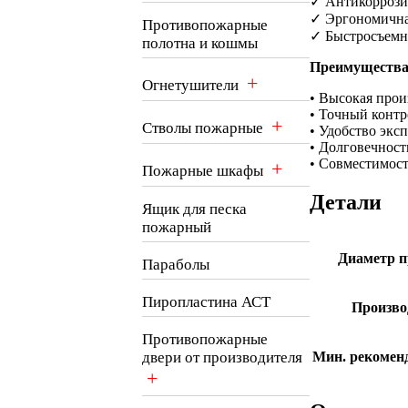
✓ Антикоррози
✓ Эргономична
Противопожарные
✓ Быстросъемн
полотна и кошмы
Преимущества
+
Огнетушители
• Высокая прои
• Точный контр
+
Стволы пожарные
• Удобство экс
• Долговечност
• Совместимост
+
Пожарные шкафы
Детали
Ящик для песка
пожарный
Диаметр п
Параболы
Пиропластина АСТ
Произво
Противопожарные
Мин. рекоменд
двери от производителя
+