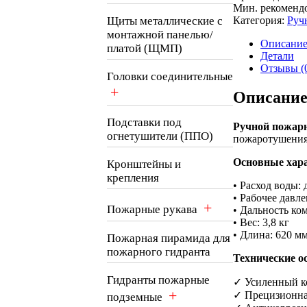
Мин. рекомендо
Щиты металлические с
Категория:
Руч
монтажной панелью/
Описани
платой (ЩМП)
Детали
Отзывы (
Головки соединительные
+
Описани
Подставки под
Ручной пожар
огнетушители (ППО)
пожаротушения.
Основные хар
Кронштейны и
крепления
• Расход воды: 
• Рабочее давле
+
Пожарные рукава
• Дальность ко
• Вес: 3,8 кг
• Длина: 620 м
Пожарная пирамида для
пожарного гидранта
Технические о
Гидранты пожарные
✓ Усиленный к
+
✓ Прецизионна
подземные