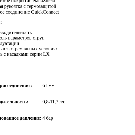
йное покрытие NanoShield
я рукоятка с термозащитой
ое соединение QuickConnect
:
зводительность
оль параметров струи
плуатации
ь в экстремальных условиях
ь с насадками серии LX
рисоединения :
61 мм
дительность:
0,8-11,7 л/с
ованное давление:
4 бар