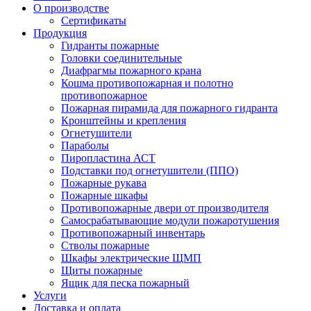
О производстве
Сертификаты
Продукция
Гидранты пожарные
Головки соединительные
Диафрагмы пожарного крана
Кошма противопожарная и полотно
противопожарное
Пожарная пирамида для пожарного гидранта
Кронштейны и крепления
Огнетушители
Параболы
Пиропластина АСТ
Подставки под огнетушители (ППО)
Пожарные рукава
Пожарные шкафы
Противопожарные двери от производителя
Самосрабатывающие модули пожаротушения
Противопожарный инвентарь
Стволы пожарные
Шкафы электрические ЩМП
Щиты пожарные
Ящик для песка пожарный
Услуги
Доставка и оплата