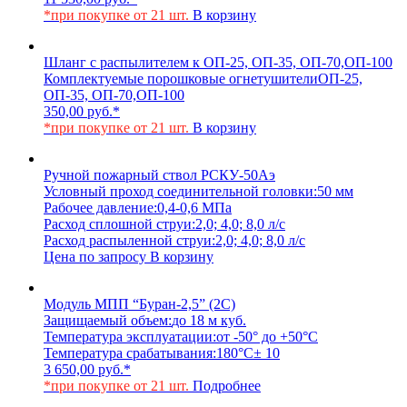
*при покупке от 21 шт.
В корзину
Шланг с распылителем к ОП-25, ОП-35, ОП-70,ОП-100
Комплектуемые порошковые огнетушители
ОП-25,
ОП-35, ОП-70,ОП-100
350,00
руб.
*
*при покупке от 21 шт.
В корзину
Ручной пожарный ствол РСКУ-50Аэ
Условный проход соединительной головки:
50 мм
Рабочее давление:
0,4-0,6 МПа
Расход сплошной струи:
2,0; 4,0; 8,0 л/с
Расход распыленной струи:
2,0; 4,0; 8,0 л/с
Цена по запросу
В корзину
Модуль МПП “Буран-2,5” (2С)
Защищаемый объем:
до 18 м куб.
Температура эксплуатации:
от -50° до +50°С
Температура срабатывания:
180°С± 10
3 650,00
руб.
*
*при покупке от 21 шт.
Подробнее