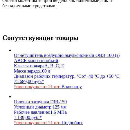
Оплата может быть произведена как наличными, так и
безналичными средствами.
Сопутствующие товары
Огнетушитель воздушно-эмульсионный ОВЭ-100 (з)
АВCЕ морозостойкий
Классы пожара
A, B, C, E
Масса заряда
100 л
Диапазон рабочих температур, °С
от -40 °С до +50 °С
75 689,00
руб.
*
*при покупке от 21 шт.
В корзину
Головка заглушка ГЗВ-150
Условный диаметр:
125 мм
Рабочее давление:
1,6 МПа
1 139,00
руб.
*
*при покупке от 21 шт.
Подробнее