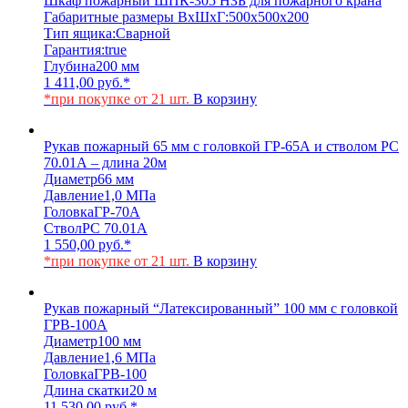
Шкаф пожарный ШПК-305 НЗБ для пожарного крана
Габаритные размеры ВхШхГ:
500х500х200
Тип ящика:
Сварной
Гарантия:
true
Глубина
200 мм
1 411,00
руб.
*
*при покупке от 21 шт.
В корзину
Рукав пожарный 65 мм с головкой ГР-65А и стволом РС
70.01А – длина 20м
Диаметр
66 мм
Давление
1,0 МПа
Головка
ГР-70А
Ствол
РС 70.01А
1 550,00
руб.
*
*при покупке от 21 шт.
В корзину
Рукав пожарный “Латексированный” 100 мм с головкой
ГРВ-100А
Диаметр
100 мм
Давление
1,6 МПа
Головка
ГРВ-100
Длина скатки
20 м
11 530,00
руб.
*