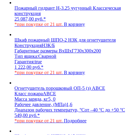
Пожарный гидрант Н-3.25 чугунный Классическая
конструкция
25 087,00
руб.
*
*при покупке от 21 шт.
В корзину
Шкаф пожарный ШПО-2 НЗК для огнетушителя
Конструкция
НЗК/Б
Габаритные размеры ВхШхГ
730х300х200
Тип ящика:
Сварной
Гарантия:
true
1 222,00
руб.
*
*при покупке от 21 шт.
В корзину
Огнетушитель порошковый ОП-5 (з) АВСЕ
Класс пожара
АВСЕ
Масса заряда, кг
5, 0
Рабочее давление, (МПа)
1,6
Диапазон рабочих температур, °С
от –40 °С до +50 °С
549,00
руб.
*
*при покупке от 21 шт.
Подробнее