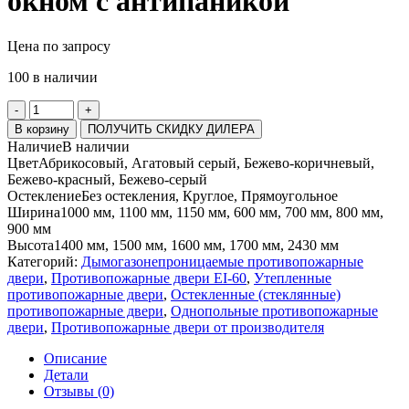
окном с антипаникой
Цена по запросу
100 в наличии
Количество
-
+
товара
В корзину
ПОЛУЧИТЬ СКИДКУ ДИЛЕРА
ДПМ-1
Наличие
В наличии
EIS-
Цвет
Абрикосовый, Агатовый серый, Бежево-коричневый,
60
Бежево-красный, Бежево-серый
с
Остекление
Без остекления, Круглое, Прямоугольное
круглым
Ширина
1000 мм, 1100 мм, 1150 мм, 600 мм, 700 мм, 800 мм,
окном
900 мм
с
Высота
1400 мм, 1500 мм, 1600 мм, 1700 мм, 2430 мм
антипаникой
Категорий:
Дымогазонепроницаемые противопожарные
двери
,
Противопожарные двери EI-60
,
Утепленные
противопожарные двери
,
Остекленные (стеклянные)
противопожарные двери
,
Однопольные противопожарные
двери
,
Противопожарные двери от производителя
Описание
Детали
Отзывы (0)