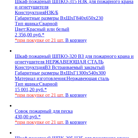
Шкаф пожарный ШПКО-315 НЗК для пожарного крана
и огнетушителя
Конструктция
НЗК/Б
Габаритные размеры ВхШхГ
840х650х230
Тип ящика:
Сварной
Цвет:
Красный или белый
2 356,00
руб.
*
*при покупке от 21 шт.
В корзину
Шкаф пожарный ШПКО-320 ВЗ для пожарного крана и
огнетушителя НЕРЖАВЕЮЩАЯ СТАЛЬ
Конструктция
ВЗ Встраиваемый закрытый
Габаритные размеры ВхШхГ
1300х540х300
Материал изготовления:
Нержавеющая сталь
Тип ящика:
Сварной
15 001,20
руб.
*
*при покупке от 21 шт.
В корзину
Совок пожарный для песка
430,00
руб.
*
*при покупке от 21 шт.
В корзину