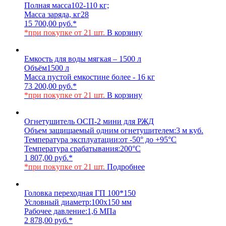
Полная масса
102-110 кг;
Масса заряда, кг
28
15 700,00
руб.
*
*при покупке от 21 шт.
В корзину
Емкость для воды мягкая – 1500 л
Объём
1500 л
Масса пустой емкости
не более - 16 кг
73 200,00
руб.
*
*при покупке от 21 шт.
В корзину
Огнетушитель ОСП-2 мини для РЖД
Объем защищаемый одним огнетушителем:
3 м куб.
Температура эксплуатации:
от -50° до +95°С
Температура срабатывания:
200°С
1 807,00
руб.
*
*при покупке от 21 шт.
Подробнее
Головка переходная ГП 100*150
Условный диаметр:
100х150 мм
Рабочее давление:
1,6 МПа
2 878,00
руб.
*