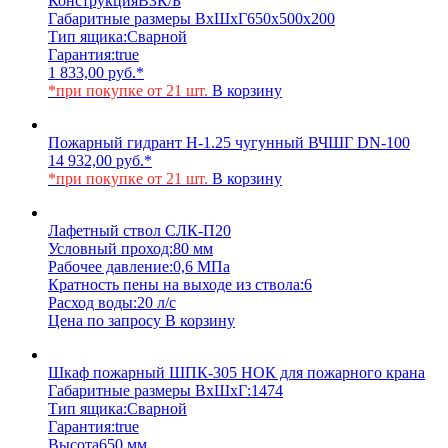
Конструкция
ВЗК/Б
Габаритные размеры ВхШхГ
650х500х200
Тип ящика:
Сварной
Гарантия:
true
1 833,00
руб.
*
*при покупке от 21 шт.
В корзину
Пожарный гидрант Н-1.25 чугунный ВЧШГ DN-100
14 932,00
руб.
*
*при покупке от 21 шт.
В корзину
Лафетный ствол СЛК-П20
Условный проход:
80 мм
Рабочее давление:
0,6 МПа
Кратность пены на выходе из ствола:
6
Расход воды:
20 л/с
Цена по запросу
В корзину
Шкаф пожарный ШПК-305 НОК для пожарного крана
Габаритные размеры ВхШхГ:
1474
Тип ящика:
Сварной
Гарантия:
true
Высота
650 мм