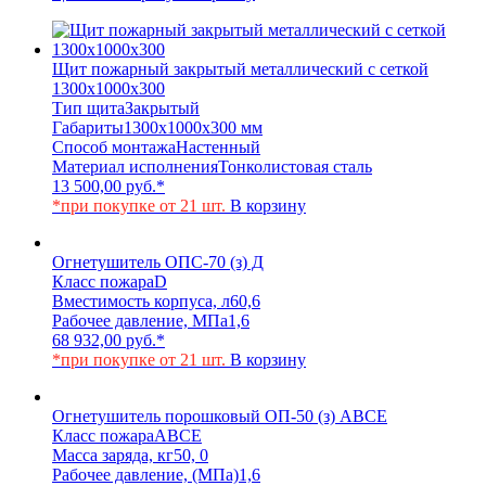
Щит пожарный закрытый металлический с сеткой
1300x1000x300
Тип щита
Закрытый
Габариты
1300x1000x300 мм
Способ монтажа
Настенный
Материал исполнения
Тонколистовая сталь
13 500,00
руб.
*
*при покупке от 21 шт.
В корзину
Огнетушитель ОПС-70 (з) Д
Класс пожара
D
Вместимость корпуса, л
60,6
Рабочее давление, МПа
1,6
68 932,00
руб.
*
*при покупке от 21 шт.
В корзину
Огнетушитель порошковый ОП-50 (з) АВСЕ
Класс пожара
АВСЕ
Масса заряда, кг
50, 0
Рабочее давление, (МПа)
1,6