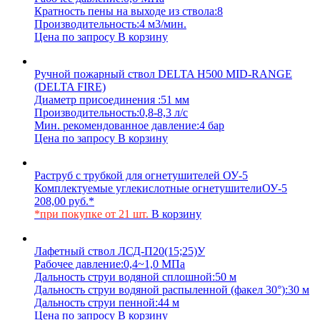
Кратность пены на выходе из ствола:
8
Производительность:
4 м3/мин.
Цена по запросу
В корзину
Ручной пожарный ствол DELTA H500 MID-RANGE
(DELTA FIRE)
Диаметр присоединения :
51 мм
Производительность:
0,8-8,3 л/с
Мин. рекомендованное давление:
4 бар
Цена по запросу
В корзину
Раструб с трубкой для огнетушителей ОУ-5
Комплектуемые углекислотные огнетушители
ОУ-5
208,00
руб.
*
*при покупке от 21 шт.
В корзину
Лафетный ствол ЛСД-П20(15;25)У
Рабочее давление:
0,4~1,0 МПа
Дальность струи водяной сплошной:
50 м
Дальность струи водяной распыленной (факел 30°):
30 м
Дальность струи пенной:
44 м
Цена по запросу
В корзину