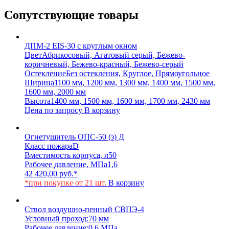
Сопутствующие товары
ДПМ-2 EIS-30 с круглым окном
Цвет
Абрикосовый, Агатовый серый, Бежево-
коричневый, Бежево-красный, Бежево-серый
Остекление
Без остекления, Круглое, Прямоугольное
Ширина
1100 мм, 1200 мм, 1300 мм, 1400 мм, 1500 мм,
1600 мм, 2000 мм
Высота
1400 мм, 1500 мм, 1600 мм, 1700 мм, 2430 мм
Цена по запросу
В корзину
Огнетушитель ОПС-50 (з) Д
Класс пожара
D
Вместимость корпуса, л
50
Рабочее давление, МПа
1,6
42 420,00
руб.
*
*при покупке от 21 шт.
В корзину
Ствол воздушно-пенный СВПЭ-4
Условный проход:
70 мм
Рабочее давление:
0,6 МПа