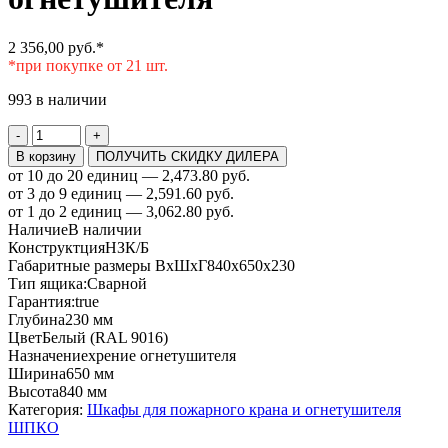
2 356,00
руб.
*
*при покупке от 21 шт.
993 в наличии
Количество
-
+
товара
В корзину
ПОЛУЧИТЬ СКИДКУ ДИЛЕРА
Шкаф
от 10 до 20 единиц — 2,473.80 руб.
пожарный
от 3 до 9 единиц — 2,591.60 руб.
ШПКО-315
от 1 до 2 единиц — 3,062.80 руб.
НЗБ
Наличие
В наличии
для
Конструктция
НЗК/Б
пожарного
Габаритные размеры ВхШхГ
840х650х230
крана
Тип ящика:
Сварной
и
Гарантия:
true
огнетушителя
Глубина
230 мм
Цвет
Белый (RAL 9016)
Назначение
хрение огнетушителя
Ширина
650 мм
Высота
840 мм
Категория:
Шкафы для пожарного крана и огнетушителя
ШПКО