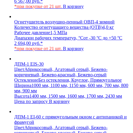
6 567,00
руб.
*
*при покупке от 21 шт.
В корзину
Огнетушитель воздушно-пенный ОВП-4 зимний
Количество огнетушащего вещества (ОТВ)
4,0 кг
Рабочее давление
1,5 МПа
Диапазон рабочих температур, °С
от -30 °С до +50 °С
2 694,00
руб.
*
*при покупке от 21 шт.
В корзину
ДПМ-1 EIS-30
Цвет
Абрикосовый, Агатовый серый, Бежево-
коричневый, Бежево-красный, Бежево-серый
Остекление
Без остекления, Круглое, Прямоугольное
Ширина
1000 мм, 1100 мм, 1150 мм, 600 мм, 700 мм, 800
мм, 900 мм
Высота
1400 мм, 1500 мм, 1600 мм, 1700 мм, 2430 мм
Цена по запросу
В корзину
ДПМ-1 EI-60 с прямоугольным окном с антипаникой и
фрамугой
Цвет
Абрикосовый, Агатовый серый, Бежево-
коричневый, Бежево-красный, Бежево-серый