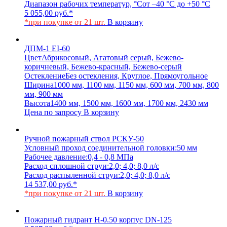
Диапазон рабочих температур, °С
от –40 °С до +50 °С
5 055,00
руб.
*
*при покупке от 21 шт.
В корзину
ДПМ-1 EI-60
Цвет
Абрикосовый, Агатовый серый, Бежево-
коричневый, Бежево-красный, Бежево-серый
Остекление
Без остекления, Круглое, Прямоугольное
Ширина
1000 мм, 1100 мм, 1150 мм, 600 мм, 700 мм, 800
мм, 900 мм
Высота
1400 мм, 1500 мм, 1600 мм, 1700 мм, 2430 мм
Цена по запросу
В корзину
Ручной пожарный ствол РСКУ-50
Условный проход соединительной головки:
50 мм
Рабочее давление:
0,4 - 0,8 МПа
Расход сплошной струи:
2,0; 4,0; 8,0 л/с
Расход распыленной струи:
2,0; 4,0; 8,0 л/с
14 537,00
руб.
*
*при покупке от 21 шт.
В корзину
Пожарный гидрант Н-0.50 корпус DN-125