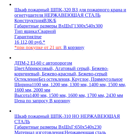
Шкаф пожарный ШПК-320 ВЗ для пожарного крана и
огнетушителя НЕРЖАВЕЮЩАЯ СТАЛЬ
Конструктция
ВЗК/Б
Габаритные размеры ВхШхГ
1300х540х300
Тип ящика:
Сварной
Гарантия:
true
16 112,00
руб.
*
*при покупке от 21 шт.
В корзину
ДПМ-2 EI-60 с автопорогом
Цвет
Абрикосовый, Агатовый серый, Бежево-
коричневый, Бежево-красный, Бежево-серый
Остекление
Без остекления, Круглое, Прямоугольное
Ширина
1100 мм, 1200 мм, 1300 мм, 1400 мм, 1500 мм,
1600 мм, 2000 мм
Высота
1400 мм, 1500 мм, 1600 мм, 1700 мм, 2430 мм
Цена по запросу
В корзину
Шкаф пожарный ШПК-310 НО НЕРЖАВЕЮЩАЯ
СТАЛЬ
Габаритные размеры ВхШхГ:
650х540х230
Материал изготовления:
Нержавеющая сталь