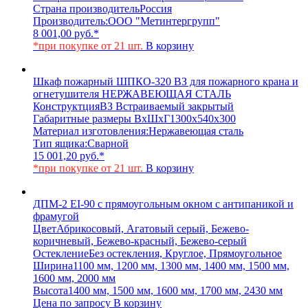
Страна производитель
Россия
Производитель:
ООО "Метинтергрупп"
8 001,00
руб.
*
*при покупке от 21 шт.
В корзину
Шкаф пожарный ШПКО-320 ВЗ для пожарного крана и
огнетушителя НЕРЖАВЕЮЩАЯ СТАЛЬ
Конструктция
ВЗ Встраиваемый закрытый
Габаритные размеры ВхШхГ
1300х540х300
Материал изготовления:
Нержавеющая сталь
Тип ящика:
Сварной
15 001,20
руб.
*
*при покупке от 21 шт.
В корзину
ДПМ-2 EI-90 с прямоугольным окном с антипаникой и
фрамугой
Цвет
Абрикосовый, Агатовый серый, Бежево-
коричневый, Бежево-красный, Бежево-серый
Остекление
Без остекления, Круглое, Прямоугольное
Ширина
1100 мм, 1200 мм, 1300 мм, 1400 мм, 1500 мм,
1600 мм, 2000 мм
Высота
1400 мм, 1500 мм, 1600 мм, 1700 мм, 2430 мм
Цена по запросу
В корзину