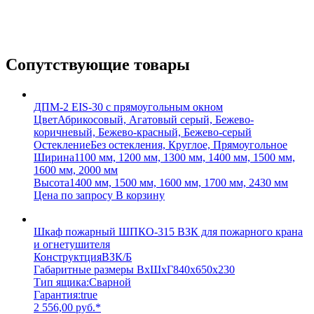
Сопутствующие товары
ДПМ-2 EIS-30 с прямоугольным окном
Цвет
Абрикосовый, Агатовый серый, Бежево-
коричневый, Бежево-красный, Бежево-серый
Остекление
Без остекления, Круглое, Прямоугольное
Ширина
1100 мм, 1200 мм, 1300 мм, 1400 мм, 1500 мм,
1600 мм, 2000 мм
Высота
1400 мм, 1500 мм, 1600 мм, 1700 мм, 2430 мм
Цена по запросу
В корзину
Шкаф пожарный ШПКО-315 ВЗК для пожарного крана
и огнетушителя
Конструктция
ВЗК/Б
Габаритные размеры ВхШхГ
840х650х230
Тип ящика:
Сварной
Гарантия:
true
2 556,00
руб.
*