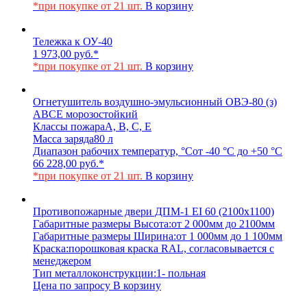
*при покупке от 21 шт.
В корзину
Тележка к ОУ-40
1 973,00
руб.
*
*при покупке от 21 шт.
В корзину
Огнетушитель воздушно-эмульсионный ОВЭ-80 (з)
АВCЕ морозостойкий
Классы пожара
A, B, C, E
Масса заряда
80 л
Диапазон рабочих температур, °С
от -40 °С до +50 °С
66 228,00
руб.
*
*при покупке от 21 шт.
В корзину
Противопожарные двери ДПМ-1 EI 60 (2100х1100)
Габаритные размеры Высота:
от 2 000мм до 2100мм
Габаритные размеры Ширина:
от 1 000мм до 1 100мм
Краска:
порошковая краска RAL, согласовывается с
менеджером
Тип металлоконструкции:
1- польная
Цена по запросу
В корзину