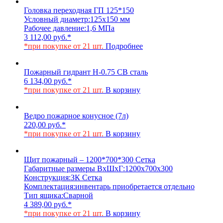
Головка переходная ГП 125*150
Условный диаметр:
125х150 мм
Рабочее давление:
1,6 МПа
3 112,00
руб.
*
*при покупке от 21 шт.
Подробнее
Пожарный гидрант Н-0.75 СВ сталь
6 134,00
руб.
*
*при покупке от 21 шт.
В корзину
Ведро пожарное конусное (7л)
220,00
руб.
*
*при покупке от 21 шт.
В корзину
Щит пожарный – 1200*700*300 Сетка
Габаритные размеры ВхШхГ:
1200х700х300
Конструкция:
ЗК Сетка
Комплектация:
инвентарь приобретается отдельно
Тип ящика:
Сварной
4 389,00
руб.
*
*при покупке от 21 шт.
В корзину