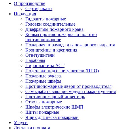
О производстве
Сертификаты
Продукция
Гидранты пожарные
Головки соединительные
Диафрагмы пожарного крана
Кошма противопожарная и полотно
противопожарное
Пожарная пирамида для пожарного гидранта
Кронштейны и крепления
Огнетушители
Параболы
Пиропластина АСТ
Подставки под огнетушители (ППО)
Пожарные рукава
Пожарные шкафы
Противопожарные двери от производителя
Самосрабатывающие модули пожаротушения
Противопожарный инвентарь
Стволы пожарные
Шкафы электрические ЩМП
Щиты пожарные
Ящик для песка пожарный
Услуги
Доставка и оплата