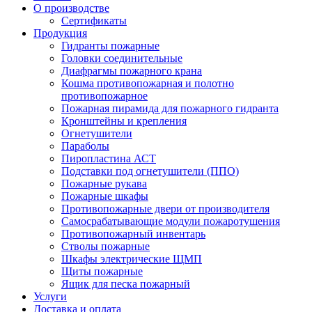
О производстве
Сертификаты
Продукция
Гидранты пожарные
Головки соединительные
Диафрагмы пожарного крана
Кошма противопожарная и полотно
противопожарное
Пожарная пирамида для пожарного гидранта
Кронштейны и крепления
Огнетушители
Параболы
Пиропластина АСТ
Подставки под огнетушители (ППО)
Пожарные рукава
Пожарные шкафы
Противопожарные двери от производителя
Самосрабатывающие модули пожаротушения
Противопожарный инвентарь
Стволы пожарные
Шкафы электрические ЩМП
Щиты пожарные
Ящик для песка пожарный
Услуги
Доставка и оплата