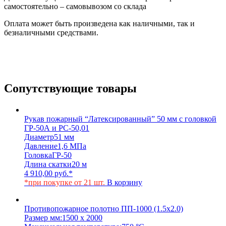
самостоятельно – самовывозом со склада
Оплата может быть произведена как наличными, так и
безналичными средствами.
Сопутствующие товары
Рукав пожарный “Латексированный” 50 мм с головкой
ГР-50А и РС-50,01
Диаметр
51 мм
Давление
1,6 МПа
Головка
ГР-50
Длина скатки
20 м
4 910,00
руб.
*
*при покупке от 21 шт.
В корзину
Противопожарное полотно ПП-1000 (1.5х2.0)
Размер мм:
1500 x 2000