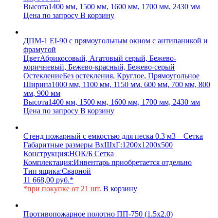
Высота
1400 мм, 1500 мм, 1600 мм, 1700 мм, 2430 мм
Цена по запросу
В корзину
ДПМ-1 EI-90 с прямоугольным окном с антипаникой и
фрамугой
Цвет
Абрикосовый, Агатовый серый, Бежево-
коричневый, Бежево-красный, Бежево-серый
Остекление
Без остекления, Круглое, Прямоугольное
Ширина
1000 мм, 1100 мм, 1150 мм, 600 мм, 700 мм, 800
мм, 900 мм
Высота
1400 мм, 1500 мм, 1600 мм, 1700 мм, 2430 мм
Цена по запросу
В корзину
Стенд пожарный с емкостью для песка 0.3 м3 – Сетка
Габаритные размеры ВхШхГ:
1200х1200х500
Конструкция:
НОК/Б Сетка
Комплектация:
Инвентарь приобретается отдельно
Тип ящика:
Сварной
11 668,00
руб.
*
*при покупке от 21 шт.
В корзину
Противопожарное полотно ПП-750 (1.5х2.0)