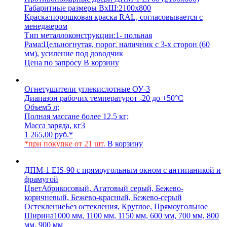
Габаритные размеры ВхШ:
2100х800
Краска:
порошковая краска RAL, согласовывается с
менеджером
Тип металлоконструкции:
1- польная
Рама:
Цельногнутая, порог, наличник с 3-х сторон (60
мм), усиление под доводчик
Цена по запросу
В корзину
Огнетушители углекислотные ОУ-3
Диапазон рабочих температур
от -20 до +50°C
Объем
5 л;
Полная масса
не более 12,5 кг;
Масса заряда, кг
3
1 265,00
руб.
*
*при покупке от 21 шт.
В корзину
ДПМ-1 EIS-90 с прямоугольным окном с антипаникой и
фрамугой
Цвет
Абрикосовый, Агатовый серый, Бежево-
коричневый, Бежево-красный, Бежево-серый
Остекление
Без остекления, Круглое, Прямоугольное
Ширина
1000 мм, 1100 мм, 1150 мм, 600 мм, 700 мм, 800
мм, 900 мм