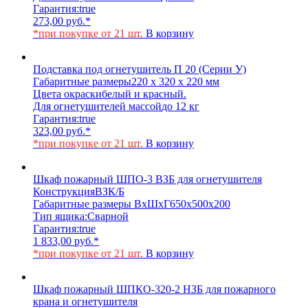
Гарантия:
true
273,00
руб.
*
*при покупке от 21 шт.
В корзину
Подставка под огнетушитель П 20 (Серии У)
Габаритные размеры
220 х 320 х 220 мм
Цвета окраски
белый и красный.
Для огнетушителей массой
до 12 кг
Гарантия:
true
323,00
руб.
*
*при покупке от 21 шт.
В корзину
Шкаф пожарный ШПО-3 ВЗБ для огнетушителя
Конструкция
ВЗК/Б
Габаритные размеры ВхШхГ
650х500х200
Тип ящика:
Сварной
Гарантия:
true
1 833,00
руб.
*
*при покупке от 21 шт.
В корзину
Шкаф пожарный ШПКО-320-2 НЗБ для пожарного
крана и огнетушителя