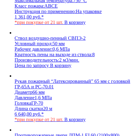
Максимальная температура:
750 °C
Класс пожара:
АВСЕ
Инструкция по применению:
На упаковке
1 361,00
руб.
*
*при покупке от 21 шт.
В корзину
Ствол воздушно-пенный СВПЭ-2
Условный проход:
50 мм
Рабочее давление:
0,6 МПа
Кратность пены на выходе из ствола:
8
Производительность:
2 м3/мин.
Цена по запросу
В корзину
Рукав пожарный “Латексированный” 65 мм с головкой
ГР-65А и РС-70.01
Диаметр
66 мм
Давление
1,6 МПа
Головка
ГР-70
Длина скатки
20 м
6 640,00
руб.
*
*при покупке от 21 шт.
В корзину
Противопожарные двери ДПМ-1 EI 60 (2100х800)