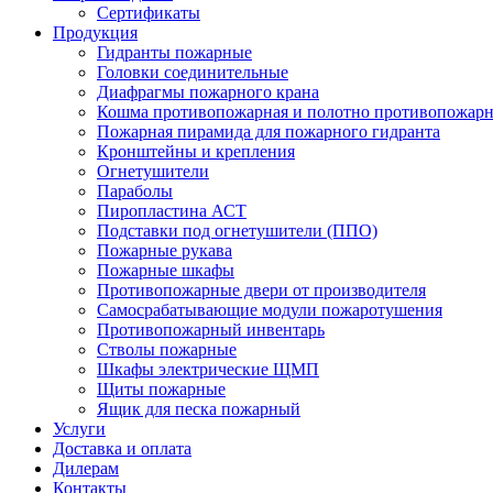
Сертификаты
Продукция
Гидранты пожарные
Головки соединительные
Диафрагмы пожарного крана
Кошма противопожарная и полотно противопожарн
Пожарная пирамида для пожарного гидранта
Кронштейны и крепления
Огнетушители
Параболы
Пиропластина АСТ
Подставки под огнетушители (ППО)
Пожарные рукава
Пожарные шкафы
Противопожарные двери от производителя
Самосрабатывающие модули пожаротушения
Противопожарный инвентарь
Стволы пожарные
Шкафы электрические ЩМП
Щиты пожарные
Ящик для песка пожарный
Услуги
Доставка и оплата
Дилерам
Контакты