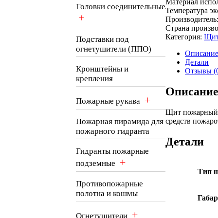
Материал испо
Головки соединительные
Температура э
+
Производитель
Страна произво
Категория:
Щит
Подставки под
огнетушители (ППО)
Описани
Детали
Кронштейны и
Отзывы (
крепления
Описани
+
Пожарные рукава
Щит пожарный з
средств пожаро
Пожарная пирамида для
пожарного гидранта
Детали
Гидранты пожарные
+
подземные
Тип 
Противопожарные
полотна и кошмы
Габа
+
Огнетушители