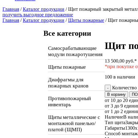
Главная
/
Каталог продукции
/
Щит пожарный закрытый металл
получить выгодное предложение
Главная
/
Каталог продукции
/
Щиты пожарные
/ Щит пожарный
Все категории
Щит по
Самосрабатывающие
модули пожаротушения
13 500,00
руб.
*
*при покупке о
Щиты пожарные
100 в наличии
Диафрагмы для
пожарных кранов
Количество
-
В корзину
ПО
Противопожарный
от 10 до 20 еди
инвентарь
от 3 до 9 едини
от 1 до 2 едини
Щиты металлические с
Наличие
В нал
Тип щита
Закр
монтажной панелью/
Габариты
1300x
платой (ЩМП)
Способ монтаж