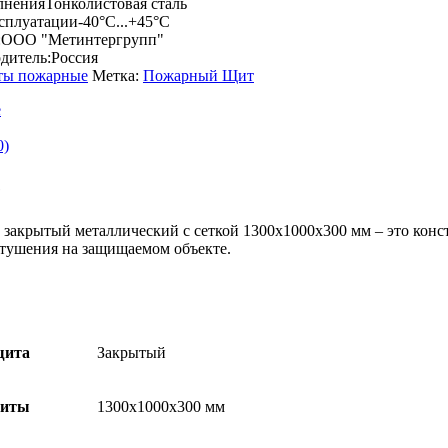
лнения
Тонколистовая сталь
ксплуатации
-40°C...+45°C
:
ООО "Метинтергрупп"
дитель:
Россия
ы пожарные
Метка:
Пожарный Щит
е
0)
е
акрытый металлический с сеткой 1300x1000x300 мм – это конст
тушения на защищаемом объекте.
щита
Закрытый
риты
1300x1000x300 мм