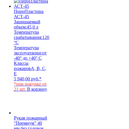
ПироПластина
АСТ-45
Защищаемый
объем:
45,0 л
Температура
срабатывания:
120
°C
Температура
эксплуатации:
от
-40° до +40° С
Классы
пожаров
A, B, C,
E
5 940,00
руб.
*
*при покупке от
21 шт.
В корзину
Рукав пожарный
“Премиум” 40
мм без головок