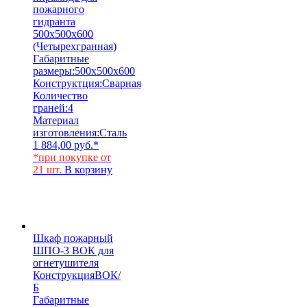
пожарного
гидранта
500x500x600
(Четырехгранная)
Габаритные
размеры:
500x500x600
Конструктция:
Сварная
Количество
граней:
4
Материал
изготовления:
Сталь
1 884,00
руб.
*
*при покупке от
21 шт.
В корзину
Шкаф пожарный
ШПО-3 ВОК для
огнетушителя
Конструкция
ВОК/
Б
Габаритные