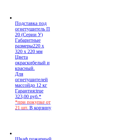
Подставка под
огнетушитель П
20 (Серии У)
Габаритные
размеры
220 х
320 х 220 мм
Цвета
окраски
белый и
красный.
Для
огнетушителей
массой
до 12 кг
Гарантия:
true
323,00
руб.
*
*при покупке от
21 шт.
В корзину
Шкаф пожарный