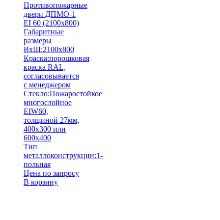
Противопожарные
двери ДПМО-1
EI 60 (2100х800)
Габаритные
размеры
ВхШ:
2100х800
Краска:
порошковая
краска RAL,
согласовывается
с менеджером
Стекло:
Пожаростойкое
многослойное
EIW60,
толщиной 27мм,
400х300 или
600х400
Тип
металлоконструкции:
1-
польная
Цена по запросу
В корзину