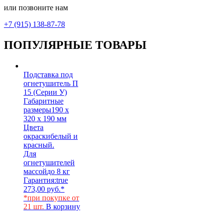
или позвоните нам
+7 (915) 138-87-78
ПОПУЛЯРНЫЕ ТОВАРЫ
Подставка под
огнетушитель П
15 (Серии У)
Габаритные
размеры
190 х
320 х 190 мм
Цвета
окраски
белый и
красный.
Для
огнетушителей
массой
до 8 кг
Гарантия:
true
273,00
руб.
*
*при покупке от
21 шт.
В корзину