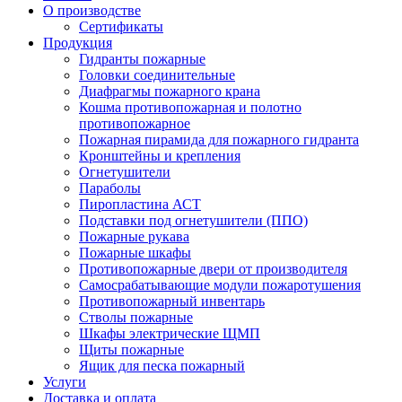
О производстве
Сертификаты
Продукция
Гидранты пожарные
Головки соединительные
Диафрагмы пожарного крана
Кошма противопожарная и полотно
противопожарное
Пожарная пирамида для пожарного гидранта
Кронштейны и крепления
Огнетушители
Параболы
Пиропластина АСТ
Подставки под огнетушители (ППО)
Пожарные рукава
Пожарные шкафы
Противопожарные двери от производителя
Самосрабатывающие модули пожаротушения
Противопожарный инвентарь
Стволы пожарные
Шкафы электрические ЩМП
Щиты пожарные
Ящик для песка пожарный
Услуги
Доставка и оплата