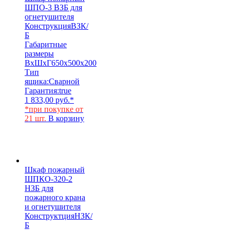
ШПО-3 ВЗБ для
огнетушителя
Конструкция
ВЗК/
Б
Габаритные
размеры
ВхШхГ
650х500х200
Тип
ящика:
Сварной
Гарантия:
true
1 833,00
руб.
*
*при покупке от
21 шт.
В корзину
Шкаф пожарный
ШПКО-320-2
НЗБ для
пожарного крана
и огнетушителя
Конструктция
НЗК/
Б