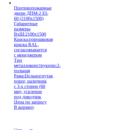
Противопожарные
двери ДПМ-2 EI-
60 (2100х1500)
Габаритные
размеры
ВхШ:
2100x1500
Краска:
порошковая
краска RAL,
согласовывается
с менеджером
Тип
металлоконструкции:
2-
польная
Рама:
Цельногнутая,
порог, наличник
с 3-х сторон (60
мм), усиление
под доводчик
Цена по запросу
В корзину