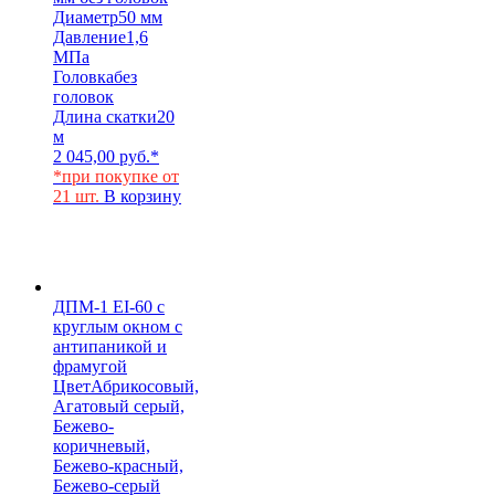
Диаметр
50 мм
Давление
1,6
МПа
Головка
без
головок
Длина скатки
20
м
2 045,00
руб.
*
*при покупке от
21 шт.
В корзину
ДПМ-1 EI-60 с
круглым окном с
антипаникой и
фрамугой
Цвет
Абрикосовый,
Агатовый серый,
Бежево-
коричневый,
Бежево-красный,
Бежево-серый