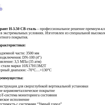
е
0)
е
ант Н-3.50 СВ сталь
– профессиональное решение премиум-кл
в экстремальных условиях. Изготовлен из специальной высоко
итного покрытия.
арактеристики:
одземной части: 3500 мм
подключения: DN-100 (4″)
авление: 3,5 МПа (35 атм)
з стали марки 10Х17Н13М2Т
урный диапазон: -70°С…+130°С
реимущества:
нструкция для сверхглубокой вертикальной установки
е керамометаллическое покрытие
oT-система мониторинга состояния
еское исполнение
естимость с системами “Умный город”