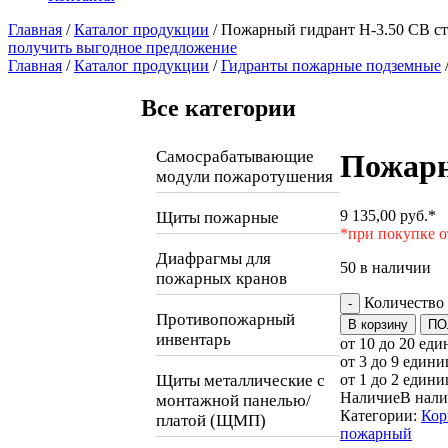
Главная
/
Каталог продукции
/
Пожарный гидрант Н-3.50 СВ ст
получить выгодное предложение
Главная
/
Каталог продукции
/
Гидранты пожарные подземные
Все категории
Самосрабатывающие
Пожарн
модули пожаротушения
9 135,00
руб.
*
Щиты пожарные
*при покупке о
Диафрагмы для
50 в наличии
пожарных кранов
Количество
-
Противопожарный
В корзину
ПО
инвентарь
от 10 до 20 еди
от 3 до 9 едини
Щиты металлические с
от 1 до 2 едини
Наличие
В нал
монтажной панелью/
Категории:
Кор
платой (ЩМП)
пожарный