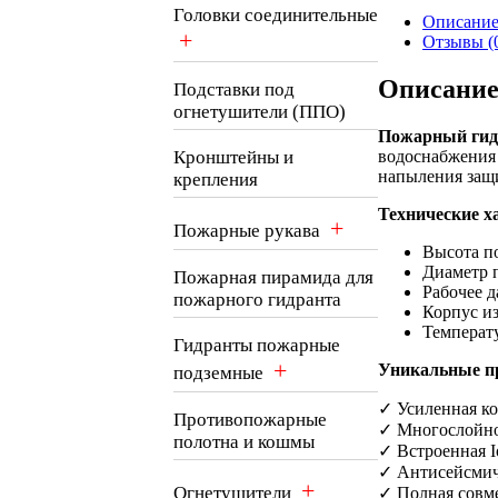
Головки соединительные
Описани
+
Отзывы (
Описани
Подставки под
огнетушители (ППО)
Пожарный гидр
водоснабжения 
Кронштейны и
напыления защ
крепления
Технические х
+
Пожарные рукава
Высота п
Диаметр 
Пожарная пирамида для
Рабочее д
пожарного гидранта
Корпус и
Температ
Гидранты пожарные
+
Уникальные п
подземные
✓ Усиленная ко
Противопожарные
✓ Многослойно
полотна и кошмы
✓ Встроенная I
✓ Антисейсмич
+
Огнетушители
✓ Полная совм