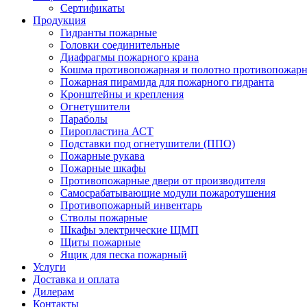
Сертификаты
Продукция
Гидранты пожарные
Головки соединительные
Диафрагмы пожарного крана
Кошма противопожарная и полотно противопожарн
Пожарная пирамида для пожарного гидранта
Кронштейны и крепления
Огнетушители
Параболы
Пиропластина АСТ
Подставки под огнетушители (ППО)
Пожарные рукава
Пожарные шкафы
Противопожарные двери от производителя
Самосрабатывающие модули пожаротушения
Противопожарный инвентарь
Стволы пожарные
Шкафы электрические ЩМП
Щиты пожарные
Ящик для песка пожарный
Услуги
Доставка и оплата
Дилерам
Контакты