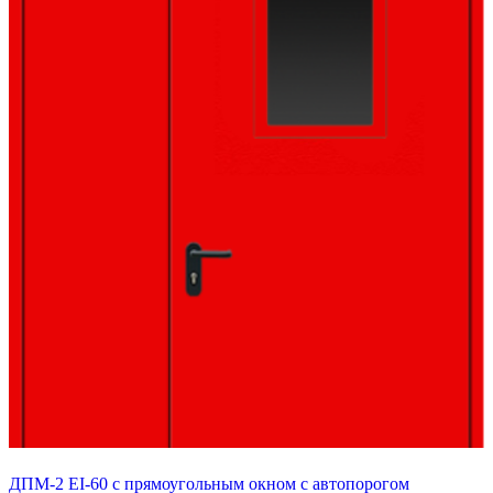
ДПМ-2 EI-60 с прямоугольным окном с автопорогом