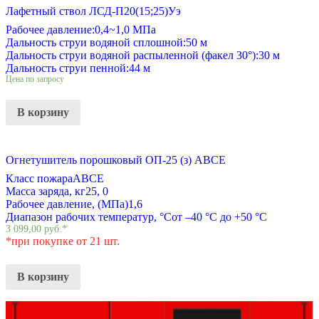
Лафетный ствол ЛСД-П20(15;25)Уэ
Рабочее давление:
0,4~1,0 МПа
Дальность струи водяной сплошной:
50 м
Дальность струи водяной распыленной (факел 30°):
30 м
Дальность струи пенной:
44 м
Цена по запросу
В корзину
Огнетушитель порошковый ОП-25 (з) АВСЕ
Класс пожара
АВСЕ
Масса заряда, кг
25, 0
Рабочее давление, (МПа)
1,6
Диапазон рабочих температур, °С
от –40 °С до +50 °С
3 099,00
руб.
*
*при покупке от 21 шт.
В корзину