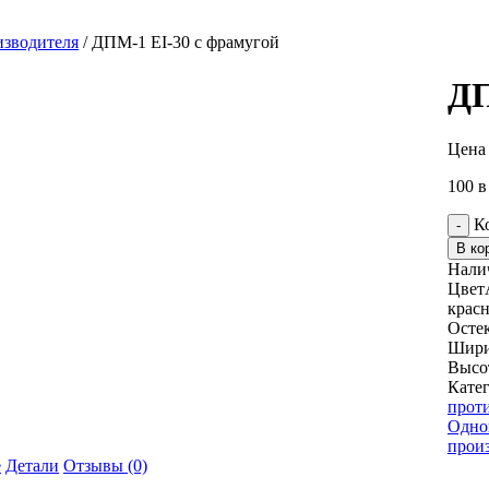
изводителя
/ ДПМ-1 EI-30 с фрамугой
ДП
Цена 
100 в
К
-
В ко
Нали
Цвет
крас
Осте
Шир
Высо
Кате
прот
Одно
прои
е
Детали
Отзывы (0)