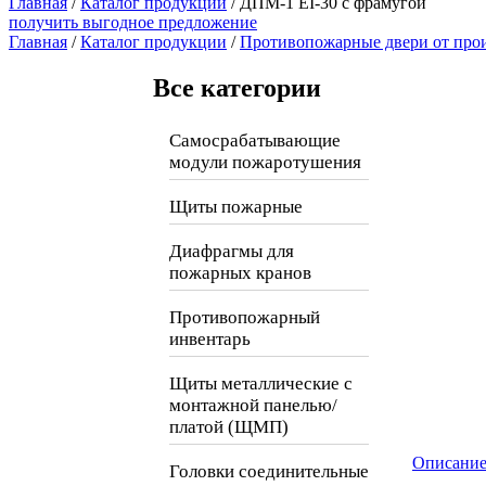
Главная
/
Каталог продукции
/
ДПМ-1 EI-30 с фрамугой
получить выгодное предложение
Главная
/
Каталог продукции
/
Противопожарные двери от про
Все категории
Самосрабатывающие
модули пожаротушения
Щиты пожарные
Диафрагмы для
пожарных кранов
Противопожарный
инвентарь
Щиты металлические с
монтажной панелью/
платой (ЩМП)
Описани
Головки соединительные