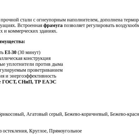
е
з прочной стали с огнеупорным наполнителем, дополнена терм
туациях. Встроенная
фрамуга
позволяет регулировать воздухообм
 и коммерческих зданиях.
имущества:
ть
EI-30
(30 минут)
аллическая конструкция
ые уплотнители против дыма
егулируемым проветриванием
я и энергоэффективность
е
ГОСТ, СНиП, ТР ЕАЭС
рикосовый, Агатовый серый, Бежево-коричневый, Бежево-крас
з остекления, Круглое, Прямоугольное