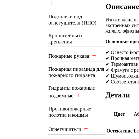
+
Описани
Подставки под
Изготовлена и
огнетушители (ППО)
экстренных си
жилых, офисных
Кронштейны и
Основные пре
крепления
✔ Огнестойкос
+
Пожарные рукава
✔ Прочная мет
✔ Термоактивн
Пожарная пирамида для
✔ Фрамуга с р
пожарного гидранта
✔ Шумоизоляци
✔ Соответстви
Гидранты пожарные
Детали
+
подземные
Противопожарные
Цвет
Аб
полотна и кошмы
+
Огнетушители
Остекление
Бе