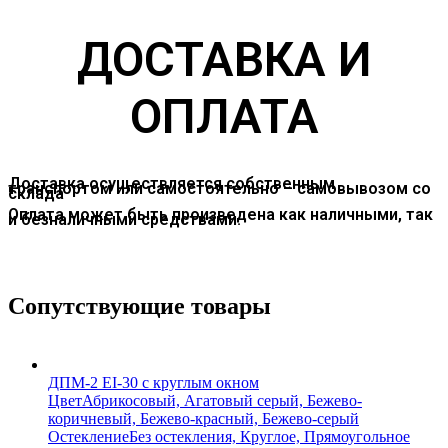
ДОСТАВКА И
ОПЛАТА
Доставка осуществляется собственным
транспортом или самостоятельно – самовывозом со
склада
Оплата может быть произведена как наличными, так
и безналичными средствами.
Сопутствующие товары
ДПМ-2 EI-30 с круглым окном
Цвет
Абрикосовый, Агатовый серый, Бежево-
коричневый, Бежево-красный, Бежево-серый
Остекление
Без остекления, Круглое, Прямоугольное