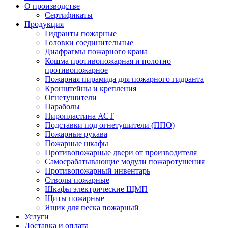
О производстве
Сертификаты
Продукция
Гидранты пожарные
Головки соединительные
Диафрагмы пожарного крана
Кошма противопожарная и полотно
противопожарное
Пожарная пирамида для пожарного гидранта
Кронштейны и крепления
Огнетушители
Параболы
Пиропластина АСТ
Подставки под огнетушители (ППО)
Пожарные рукава
Пожарные шкафы
Противопожарные двери от производителя
Самосрабатывающие модули пожаротушения
Противопожарный инвентарь
Стволы пожарные
Шкафы электрические ЩМП
Щиты пожарные
Ящик для песка пожарный
Услуги
Доставка и оплата