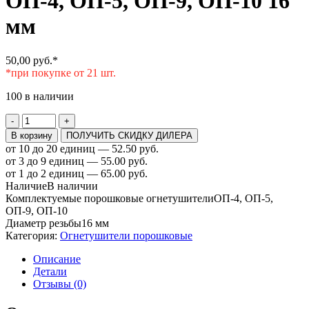
ОП-4, ОП-5, ОП-9, ОП-10 16
мм
50,00
руб.
*
*при покупке от 21 шт.
100 в наличии
Количество
-
+
товара
В корзину
ПОЛУЧИТЬ СКИДКУ ДИЛЕРА
Шланг
от 10 до 20 единиц — 52.50 руб.
с
от 3 до 9 единиц — 55.00 руб.
распылителем
от 1 до 2 единиц — 65.00 руб.
к
Наличие
В наличии
ОП-4,
Комплектуемые порошковые огнетушители
ОП-4, ОП-5,
ОП-5,
ОП-9, ОП-10
ОП-9,
Диаметр резьбы
16 мм
ОП-10
Категория:
Огнетушители порошковые
16
мм
Описание
Детали
Отзывы (0)