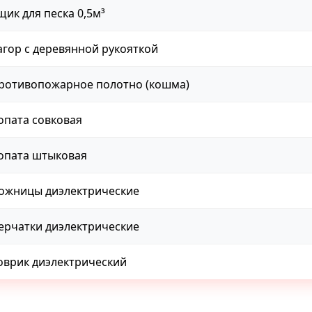
щик для песка 0,5м³
агор с деревянной рукояткой
ротивопожарное полотно (кошма)
опата совковая
опата штыковая
ожницы диэлектрические
ерчатки диэлектрические
оврик диэлектрический