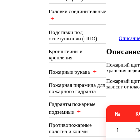
Головки соединительные
+
Подставки под
огнетушители (ППО)
Описани
Описани
Кронштейны и
крепления
Пожарный щит в
+
хранения перви
Пожарные рукава
Пожарный щит 
Пожарная пирамида для
зависит от кла
пожарного гидранта
Гидранты пожарные
+
подземные
№
К
Противопожарные
1
П
полотна и кошмы