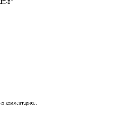
 ЩП-Е”
оих комментариев.