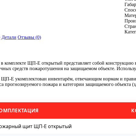
Габа
Спос
Мате
Прои
Стран
Кате
е
Детали
Отзывы (0)
е
 комплекте ЩП-Е открытый представляет собой конструкцию в 
чных средств пожаротушения на защищаемом объекте. Используе
ЩП-Е укомплектован инвентарём, отвечающим нормам и правил
сса прогнозируемого пожара и категории защищаемого объекта (
ОМПЛЕКТАЦИЯ
К
ожарный щит ЩП-Е открытый