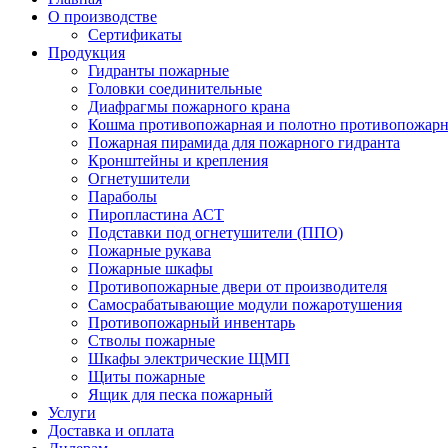
О производстве
Сертификаты
Продукция
Гидранты пожарные
Головки соединительные
Диафрагмы пожарного крана
Кошма противопожарная и полотно противопожарн
Пожарная пирамида для пожарного гидранта
Кронштейны и крепления
Огнетушители
Параболы
Пиропластина АСТ
Подставки под огнетушители (ППО)
Пожарные рукава
Пожарные шкафы
Противопожарные двери от производителя
Самосрабатывающие модули пожаротушения
Противопожарный инвентарь
Стволы пожарные
Шкафы электрические ЩМП
Щиты пожарные
Ящик для песка пожарный
Услуги
Доставка и оплата