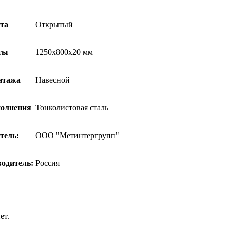
та
Открытый
ты
1250x800x20 мм
нтажа
Навесной
полнения
Тонколистовая сталь
тель:
ООО "Метинтергрупп"
водитель:
Россия
ет.