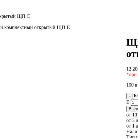
ткрытый ЩП-Е
й комплектный открытый ЩП-Е
Щи
о
12 20
*при 
100 в
К
-
Е
В ко
от 10
от 3 
от 1 
Нали
Тип 