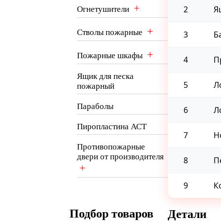
+
2
Я
Огнетушители
+
Стволы пожарные
3
Б
+
Пожарные шкафы
4
П
Ящик для песка
5
Л
пожарный
Параболы
6
Л
Пиропластина АСТ
7
Н
Противопожарные
двери от производителя
8
П
+
9
К
Подбор товаров
Детали