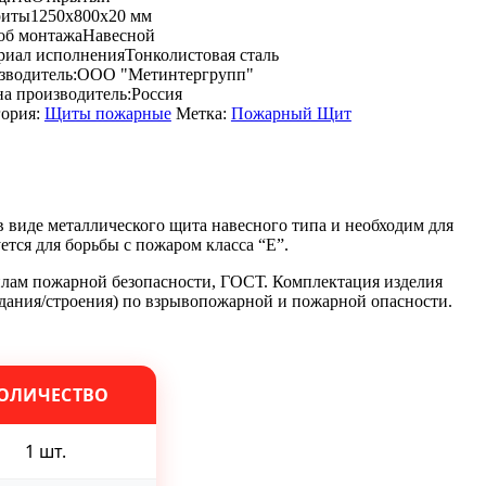
риты
1250x800x20 мм
об монтажа
Навесной
риал исполнения
Тонколистовая сталь
зводитель:
ООО "Метинтергрупп"
а производитель:
Россия
гория:
Щиты пожарные
Метка:
Пожарный Щит
виде металлического щита навесного типа и необходим для
тся для борьбы с пожаром класса “Е”.
ам пожарной безопасности, ГОСТ. Комплектация изделия
здания/строения) по взрывопожарной и пожарной опасности.
ОЛИЧЕСТВО
1 шт.