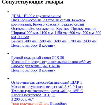
Сопутствующие товары
ДПМ-1 EI-90 с круглым окном
Цвет
Абрикосовый, Агатовый серый, Бежево-
коричневый, Бежево-красный, Бежево-серый
Остекление
Без остекления, Круглое, Прямоугольное
Ширина
1000 мм, 1100 мм, 1150 мм, 600 мм, 700 мм, 800
мм, 900 мм
Высота
1400 мм, 1500 мм, 1600 мм, 1700 мм, 2430 мм
Цена по запросу
В корзину
Ручной пожарный ствол СРК-50
Условный проход соединительной головки:
50 мм
Рабочее давление:
0,4-0,6 МПа
Цена по запросу
В корзину
Огнетушитель самосрабатывающий ШАР-1
Масса огнетушащего вещества:
1,3 +/- 0,1 кг;
Температура эксплуатации:
от -40° до +85° С
Классы пожаров:
A, B, C, E
3 200,00
руб.
*
*при покупке от 21 шт.
Подробнее