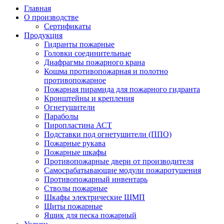
Главная
О производстве
Сертификаты
Продукция
Гидранты пожарные
Головки соединительные
Диафрагмы пожарного крана
Кошма противопожарная и полотно
противопожарное
Пожарная пирамида для пожарного гидранта
Кронштейны и крепления
Огнетушители
Параболы
Пиропластина АСТ
Подставки под огнетушители (ППО)
Пожарные рукава
Пожарные шкафы
Противопожарные двери от производителя
Самосрабатывающие модули пожаротушения
Противопожарный инвентарь
Стволы пожарные
Шкафы электрические ЩМП
Щиты пожарные
Ящик для песка пожарный