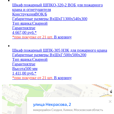
Шкаф пожарный ШПКО-320-2 ВОБ для пожарного
крана и огнетушителя
Конструкция
ВОК/Б
Габаритные размеры ВхШхГ
1300х540х300
Тип ящика:
Сварной
Гарантия:
true
4 667,00
руб.
*
*при покупке от 21 шт.
В корзину
Шкаф пожарный ШПК-305 НЗК для пожарного крана
Габаритные размеры ВхШхГ:
500х500х200
Тип ящика:
Сварной
Гарантия:
true
Высота
500 мм
1 411,00
руб.
*
*при покупке от 21 шт.
В корзину
Химки
Яндекс Карты — транспорт, навигация, поиск мест