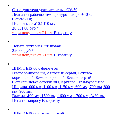
Огнетушители углекислотные ОУ-50
Диапазон рабочих температур
от -20 до +50°C
Объем
50 л;
Полная масса
102-110 кг;
20 531,00
руб.
*
*при покупке от 21 шт.
В корзину
Лопата пожарная штыковая
220,00
руб.
*
*при покупке от 21 шт.
В корзину
ДПМ-1 EIS-60 с фрамугой
Цвет
Абрикосовый, Агатовый серый, Бежево-
коричневый, Бежево-красный, Бежево-серый
Остекление
Без остекления, Круглое, Прямоугольное
Ширина
1000 мм, 1100 мм, 1150 мм, 600 мм, 700 мм, 800
мм, 900 мм
Высота
1400 мм, 1500 мм, 1600 мм, 1700 мм, 2430 мм
Цена по запросу
В корзину
ДПМ-2 EIS-60 с антипаникой