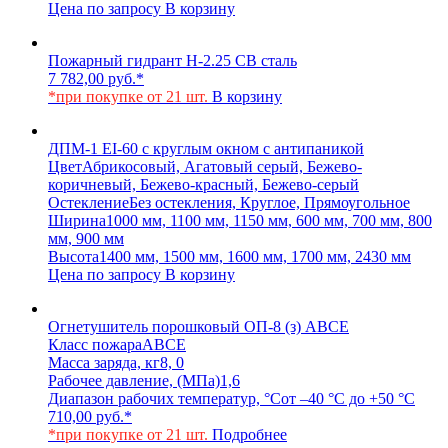
Цена по запросу
В корзину
Пожарный гидрант Н-2.25 СВ сталь
7 782,00
руб.
*
*при покупке от 21 шт.
В корзину
ДПМ-1 EI-60 с круглым окном с антипаникой
Цвет
Абрикосовый, Агатовый серый, Бежево-
коричневый, Бежево-красный, Бежево-серый
Остекление
Без остекления, Круглое, Прямоугольное
Ширина
1000 мм, 1100 мм, 1150 мм, 600 мм, 700 мм, 800
мм, 900 мм
Высота
1400 мм, 1500 мм, 1600 мм, 1700 мм, 2430 мм
Цена по запросу
В корзину
Огнетушитель порошковый ОП-8 (з) АВСЕ
Класс пожара
АВСЕ
Масса заряда, кг
8, 0
Рабочее давление, (МПа)
1,6
Диапазон рабочих температур, °С
от –40 °С до +50 °С
710,00
руб.
*
*при покупке от 21 шт.
Подробнее