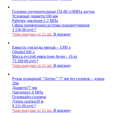
Головки соединительные ГЦ-80 3.0МПа латунь
Условный диаметр:
100 мм
Рабочее давление:
1,2 МПа
Сфера применения:
системы пожаротушения
3 536,00
руб.
*
*при покупке от 21 шт.
В корзину
Емкость для воды мягкая – 1500 л
Объём
1500 л
Масса пустой емкости
не более - 16 кг
73 200,00
руб.
*
*при покупке от 21 шт.
В корзину
Рукав пожарный “Латекс” 77 мм без головок – длина
20м
Диаметр
77 мм
Давление
1,6 МПа
Головка
без головок
Длина скатки
20 м
9 211,00
руб.
*
*при покупке от 21 шт.
В корзину