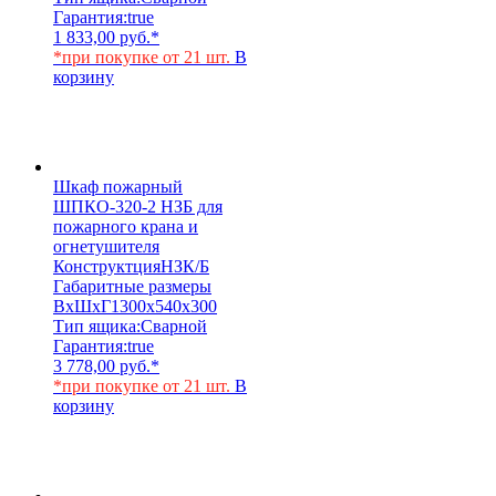
Гарантия:
true
1 833,00
руб.
*
*при покупке от 21 шт.
В
корзину
Шкаф пожарный
ШПКО-320-2 НЗБ для
пожарного крана и
огнетушителя
Конструктция
НЗК/Б
Габаритные размеры
ВхШхГ
1300х540х300
Тип ящика:
Сварной
Гарантия:
true
3 778,00
руб.
*
*при покупке от 21 шт.
В
корзину