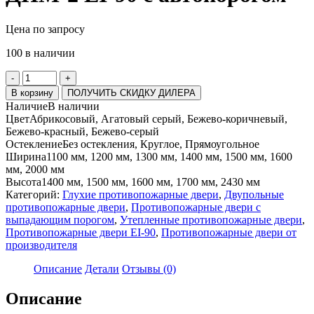
Цена по запросу
100 в наличии
Количество
-
+
товара
В корзину
ПОЛУЧИТЬ СКИДКУ ДИЛЕРА
ДПМ-2
Наличие
В наличии
EI-
Цвет
Абрикосовый, Агатовый серый, Бежево-коричневый,
90
Бежево-красный, Бежево-серый
с
Остекление
Без остекления, Круглое, Прямоугольное
автопорогом
Ширина
1100 мм, 1200 мм, 1300 мм, 1400 мм, 1500 мм, 1600
мм, 2000 мм
Высота
1400 мм, 1500 мм, 1600 мм, 1700 мм, 2430 мм
Категорий:
Глухие противопожарные двери
,
Двупольные
противопожарные двери
,
Противопожарные двери с
выпадающим порогом
,
Утепленные противопожарные двери
,
Противопожарные двери EI-90
,
Противопожарные двери от
производителя
Описание
Детали
Отзывы (0)
Описание