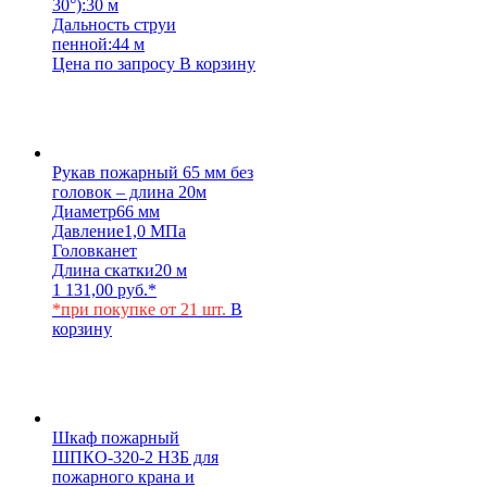
30°):
30 м
Дальность струи
пенной:
44 м
Цена по запросу
В корзину
Рукав пожарный 65 мм без
головок – длина 20м
Диаметр
66 мм
Давление
1,0 МПа
Головка
нет
Длина скатки
20 м
1 131,00
руб.
*
*при покупке от 21 шт.
В
корзину
Шкаф пожарный
ШПКО-320-2 НЗБ для
пожарного крана и