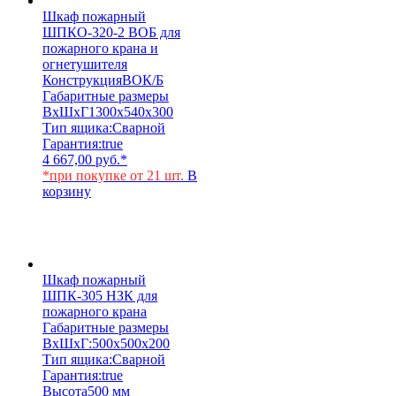
Шкаф пожарный
ШПКО-320-2 ВОБ для
пожарного крана и
огнетушителя
Конструкция
ВОК/Б
Габаритные размеры
ВхШхГ
1300х540х300
Тип ящика:
Сварной
Гарантия:
true
4 667,00
руб.
*
*при покупке от 21 шт.
В
корзину
Шкаф пожарный
ШПК-305 НЗК для
пожарного крана
Габаритные размеры
ВхШхГ:
500х500х200
Тип ящика:
Сварной
Гарантия:
true
Высота
500 мм