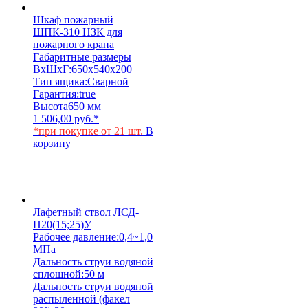
Шкаф пожарный
ШПК-310 НЗК для
пожарного крана
Габаритные размеры
ВхШхГ:
650х540х200
Тип ящика:
Сварной
Гарантия:
true
Высота
650 мм
1 506,00
руб.
*
*при покупке от 21 шт.
В
корзину
Лафетный ствол ЛСД-
П20(15;25)У
Рабочее давление:
0,4~1,0
МПа
Дальность струи водяной
сплошной:
50 м
Дальность струи водяной
распыленной (факел