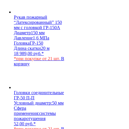
Рукав пожарный
“Латексированный” 150
мм с головкой ГР-150А
Диаметр
150 мм
Давление
1,6 МПа
Головка
ГР-150
Длина скатки
20 м
18 989,00
руб.
*
*при покупке от 21 шт.
В
корзину
Головки соединительные
ГР-50 П-П
Условный диаметр:
50 мм
Сфера
применения:
системы
пожаротушения
52,00
руб.
*
*при покупке от 21 шт.
В