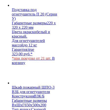
Подставка под
огнетушитель П 20 (Серии
У)
Габаритные размеры
220 х
320 х 220 мм
Цвета окраски
белый и
красный.
Для огнетушителей
массой
до 12 кг
Гарантия:
true
323,00
руб.
*
*при покупке от 21 шт.
В
корзину
Шкаф пожарный ШПО-3
ВЗБ для огнетушителя
Конструкция
ВЗК/Б
Габаритные размеры
ВхШхГ
650х500х200
Тип ящика:
Сварной