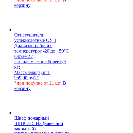
корзину
Огнетушители
углекислотные ОУ-1
Диапазон рабочих
температур
от -20 до +50°C
Объем
2 л;
Полная масса
не более 6,5
кг;
Масса заряда, кг
1
959,00
руб.
*
*при покупке от 21 шт.
В
корзину
Шкаф пожарный
ШПК-315 НЗ (навесной
закрытый)