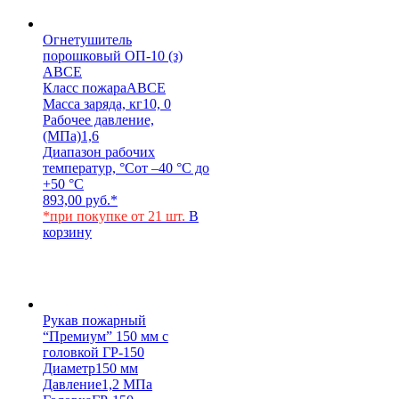
Огнетушитель
порошковый ОП-10 (з)
АВСЕ
Класс пожара
АВСЕ
Масса заряда, кг
10, 0
Рабочее давление,
(МПа)
1,6
Диапазон рабочих
температур, °С
от –40 °С до
+50 °С
893,00
руб.
*
*при покупке от 21 шт.
В
корзину
Рукав пожарный
“Премиум” 150 мм с
головкой ГР-150
Диаметр
150 мм
Давление
1,2 МПа