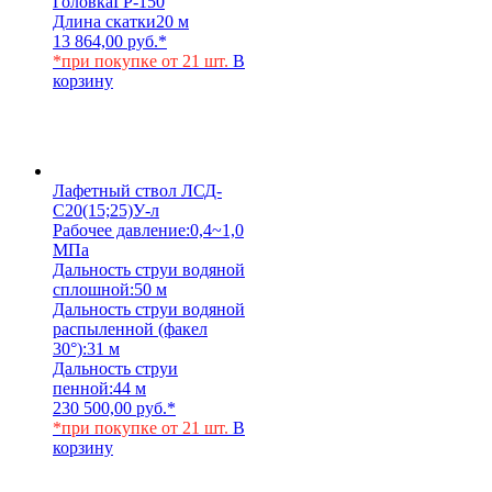
Головка
ГР-150
Длина скатки
20 м
13 864,00
руб.
*
*при покупке от 21 шт.
В
корзину
Лафетный ствол ЛСД-
С20(15;25)У-л
Рабочее давление:
0,4~1,0
МПа
Дальность струи водяной
сплошной:
50 м
Дальность струи водяной
распыленной (факел
30°):
31 м
Дальность струи
пенной:
44 м
230 500,00
руб.
*
*при покупке от 21 шт.
В
корзину