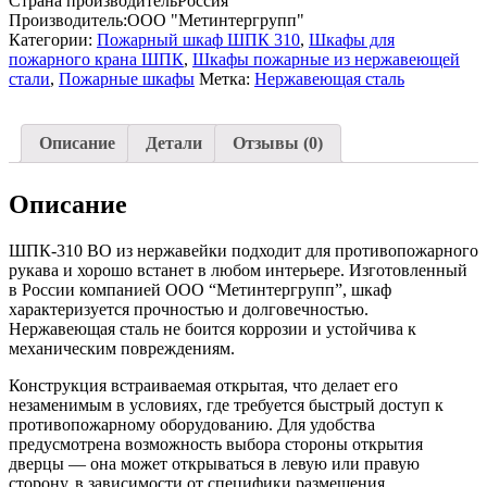
Страна производитель
Россия
Производитель:
ООО "Метинтергрупп"
Категории:
Пожарный шкаф ШПК 310
,
Шкафы для
пожарного крана ШПК
,
Шкафы пожарные из нержавеющей
стали
,
Пожарные шкафы
Метка:
Нержавеющая сталь
Описание
Детали
Отзывы (0)
Описание
ШПК-310 ВО из нержавейки подходит для противопожарного
рукава и хорошо встанет в любом интерьере. Изготовленный
в России компанией ООО “Метинтергрупп”, шкаф
характеризуется прочностью и долговечностью.
Нержавеющая сталь не боится коррозии и устойчива к
механическим повреждениям.
Конструкция встраиваемая открытая, что делает его
незаменимым в условиях, где требуется быстрый доступ к
противопожарному оборудованию. Для удобства
предусмотрена возможность выбора стороны открытия
дверцы — она может открываться в левую или правую
сторону, в зависимости от специфики размещения.