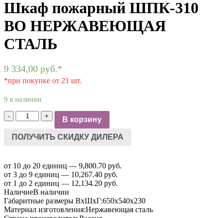
Шкаф пожарный ШПК-310
ВО НЕРЖАВЕЮЩАЯ
СТАЛЬ
9 334,00
руб.
*
*при покупке от 21 шт.
9 в наличии
Количество
-
+
В корзину
товара
Шкаф
ПОЛУЧИТЬ СКИДКУ ДИЛЕРА
пожарный
ШПК-310
ВО
от 10 до 20 единиц — 9,800.70 руб.
НЕРЖАВЕЮЩАЯ
от 3 до 9 единиц — 10,267.40 руб.
СТАЛЬ
от 1 до 2 единиц — 12,134.20 руб.
Наличие
В наличии
Габаритные размеры ВхШхГ:
650х540х230
Материал изготовления:
Нержавеющая сталь