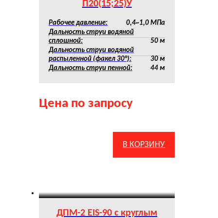
П20(15;25)У
Рабочее давление:
0,4~1,0 МПа
Дальность струи водяной
сплошной:
50 м
Дальность струи водяной
распыленной (факел 30°):
30 м
Дальность струи пенной:
44 м
Цена по запросу
В КОРЗИНУ
ДПМ-2 EIS-90 с круглым