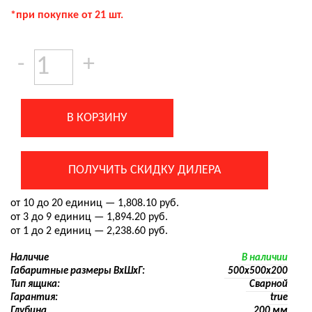
*при покупке от 21 шт.
Количество
-
+
товара
Шкаф
пожарный
ШПК-305
В КОРЗИНУ
ВОБ
для
пожарного
крана
ПОЛУЧИТЬ СКИДКУ ДИЛЕРА
от 10 до 20 единиц — 1,808.10 руб.
от 3 до 9 единиц — 1,894.20 руб.
от 1 до 2 единиц — 2,238.60 руб.
Наличие
В наличии
Габаритные размеры ВхШхГ:
500х500х200
Тип ящика:
Сварной
Гарантия:
true
Глубина
200 мм