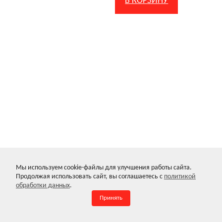
В КОРЗИНУ
РАССЧИТАТЬ ЦЕНУ И
ПОЛУЧИТЬ
Мы используем cookie-файлы для улучшения работы сайта.
ПЕРСОНАЛЬНОЕ
Продолжая использовать сайт, вы соглашаетесь с
политикой
обработки данных
.
ПРЕДЛОЖЕНИЕ
Принять