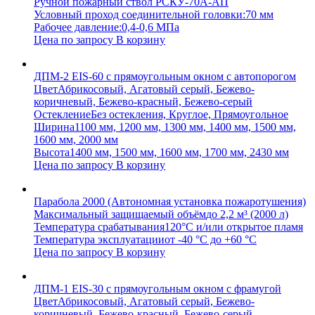
Ручной пожарный ствол РСКУ-70А-АП
Условный проход соединительной головки:
70 мм
Рабочее давление:
0,4-0,6 МПа
Цена по запросу
В корзину
ДПМ-2 EIS-60 с прямоугольным окном с автопорогом
Цвет
Абрикосовый, Агатовый серый, Бежево-
коричневый, Бежево-красный, Бежево-серый
Остекление
Без остекления, Круглое, Прямоугольное
Ширина
1100 мм, 1200 мм, 1300 мм, 1400 мм, 1500 мм,
1600 мм, 2000 мм
Высота
1400 мм, 1500 мм, 1600 мм, 1700 мм, 2430 мм
Цена по запросу
В корзину
Парабола 2000 (Автономная установка пожаротушения)
Максимальный защищаемый объём
до 2,2 м³ (2000 л)
Температура срабатывания
120°С и/или открытое пламя
Температура эксплуатации
от -40 °C до +60 °C
Цена по запросу
В корзину
ДПМ-1 EIS-30 с прямоугольным окном с фрамугой
Цвет
Абрикосовый, Агатовый серый, Бежево-
коричневый, Бежево-красный, Бежево-серый