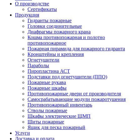
О производстве
Сертификаты
Продукция
Гидранты пожарные
Головки соединительные
Диафрагмы пожарного крана
Кошма противопожарная и полотно
противопожарное
Пожарная пирамида для пожарного гидранта
Кронштейны и крепления
Огнетушители
Параболы
Пиропластина АСТ
Подставки под огнетушители (ППО)
Пожарные рукава
Пожарные шкафы
Противопожарные двери от производителя
Самосрабатывающие модули пожаротушения
Противопожарный инвентарь
Стволы пожарные
Шкафы электрические ЩМП
Щиты пожарные
Ящик для песка пожарный
Услуги
Доставка и оплата