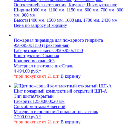
Остекление
Без остекления, Круглое, Прямоугольное
Ширина
1000 мм, 1100 мм, 1150 мм, 600 мм, 700 мм, 800
мм, 900 мм
Высота
1400 мм, 1500 мм, 1600 мм, 1700 мм, 2430 мм
Цена по запросу
В корзину
Пожарная пирамида для пожарного гидранта
950x950x1150 (Трехгранная)
Габаритные размеры:
950x950x1150
Конструктция:
Сварная
Количество граней:
3
Материал изготовления:
Сталь
4 494,00
руб.
*
*при покупке от 21 шт.
В корзину
Щит пожарный комплектный открытый ЩП-А
Тип щита
Открытый
Габариты
1250x800x20 мм
Способ монтажа
Навесной
Материал исполнения
Тонколистовая сталь
7 200,00
руб.
*
*при покупке от 21 шт.
В корзину