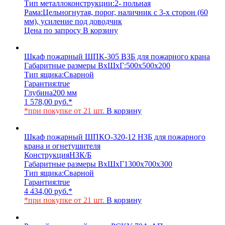
Тип металлоконструкции:
2- польная
Рама:
Цельногнутая, порог, наличник с 3-х сторон (60
мм), усиление под доводчик
Цена по запросу
В корзину
Шкаф пожарный ШПК-305 ВЗБ для пожарного крана
Габаритные размеры ВхШхГ:
500х500х200
Тип ящика:
Сварной
Гарантия:
true
Глубина
200 мм
1 578,00
руб.
*
*при покупке от 21 шт.
В корзину
Шкаф пожарный ШПКО-320-12 НЗБ для пожарного
крана и огнетушителя
Конструкция
НЗК/Б
Габаритные размеры ВхШхГ
1300х700х300
Тип ящика:
Сварной
Гарантия:
true
4 434,00
руб.
*
*при покупке от 21 шт.
В корзину