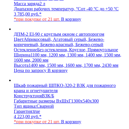
Масса заряда
2 л
Диапазон рабочих температур, °С
от -40 °С до +50 °С
3 785,00
руб.
*
*при покупке от 21 шт.
В корзину
ДПМ-2 EI-90 с круглым окном с автопорогом
Цвет
Абрикосовый, Агатовый серый, Бежево-
коричневый, Бежево-красный, Бежево-серый
Остекление
Без остекления, Круглое, Прямоугольное
Ширина
1100 мм, 1200 мм, 1300 мм, 1400 мм, 1500 мм,
1600 мм, 2000 мм
Высота
1400 мм, 1500 мм, 1600 мм, 1700 мм, 2430 мм
Цена по запросу
В корзину
Шкаф пожарный ШПКО-320-2 ВЗК для пожарного
крана и огнетушителя
Конструктция
ВЗК/Б
Габаритные размеры ВхШхГ
1300х540х300
Тип ящика:
Сварной
Гарантия:
true
4 223,00
руб.
*
*при покупке от 21 шт.
В корзину