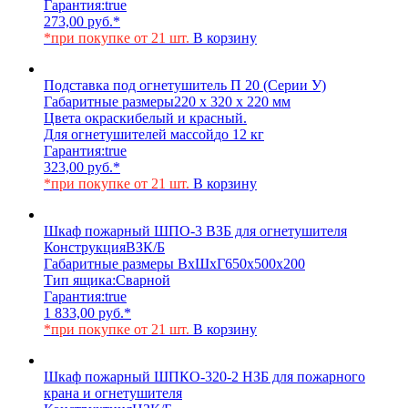
Гарантия:
true
273,00
руб.
*
*при покупке от 21 шт.
В корзину
Подставка под огнетушитель П 20 (Серии У)
Габаритные размеры
220 х 320 х 220 мм
Цвета окраски
белый и красный.
Для огнетушителей массой
до 12 кг
Гарантия:
true
323,00
руб.
*
*при покупке от 21 шт.
В корзину
Шкаф пожарный ШПО-3 ВЗБ для огнетушителя
Конструкция
ВЗК/Б
Габаритные размеры ВхШхГ
650х500х200
Тип ящика:
Сварной
Гарантия:
true
1 833,00
руб.
*
*при покупке от 21 шт.
В корзину
Шкаф пожарный ШПКО-320-2 НЗБ для пожарного
крана и огнетушителя