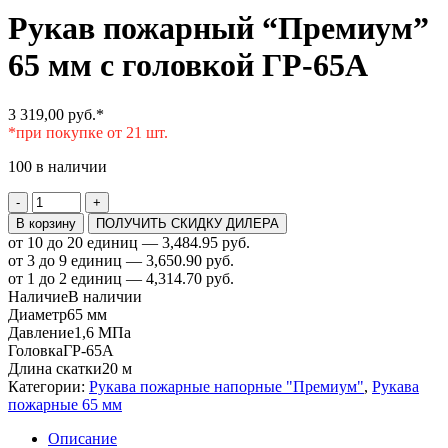
Рукав пожарный “Премиум”
65 мм с головкой ГР-65А
3 319,00
руб.
*
*при покупке от 21 шт.
100 в наличии
Количество
-
+
товара
В корзину
ПОЛУЧИТЬ СКИДКУ ДИЛЕРА
Рукав
от 10 до 20 единиц — 3,484.95 руб.
пожарный
от 3 до 9 единиц — 3,650.90 руб.
"Премиум"
от 1 до 2 единиц — 4,314.70 руб.
65
Наличие
В наличии
мм
Диаметр
65 мм
с
Давление
1,6 МПа
головкой
Головка
ГР-65А
ГР-65А
Длина скатки
20 м
Категории:
Рукава пожарные напорные "Премиум"
,
Рукава
пожарные 65 мм
Описание