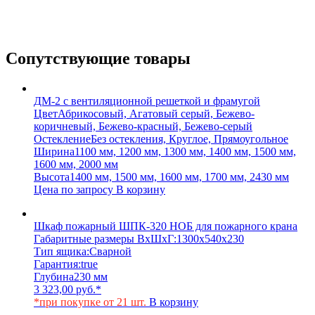
Сопутствующие товары
ДМ-2 с вентиляционной решеткой и фрамугой
Цвет
Абрикосовый, Агатовый серый, Бежево-
коричневый, Бежево-красный, Бежево-серый
Остекление
Без остекления, Круглое, Прямоугольное
Ширина
1100 мм, 1200 мм, 1300 мм, 1400 мм, 1500 мм,
1600 мм, 2000 мм
Высота
1400 мм, 1500 мм, 1600 мм, 1700 мм, 2430 мм
Цена по запросу
В корзину
Шкаф пожарный ШПК-320 НОБ для пожарного крана
Габаритные размеры ВхШхГ:
1300х540х230
Тип ящика:
Сварной
Гарантия:
true
Глубина
230 мм
3 323,00
руб.
*
*при покупке от 21 шт.
В корзину