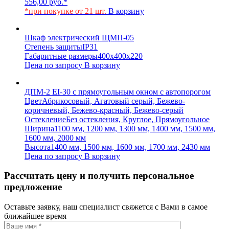
556,00
руб.
*
*при покупке от 21 шт.
В корзину
Шкаф электрический ЩМП-05
Степень защиты
IP31
Габаритные размеры
400х400х220
Цена по запросу
В корзину
ДПМ-2 EI-30 с прямоугольным окном с автопорогом
Цвет
Абрикосовый, Агатовый серый, Бежево-
коричневый, Бежево-красный, Бежево-серый
Остекление
Без остекления, Круглое, Прямоугольное
Ширина
1100 мм, 1200 мм, 1300 мм, 1400 мм, 1500 мм,
1600 мм, 2000 мм
Высота
1400 мм, 1500 мм, 1600 мм, 1700 мм, 2430 мм
Цена по запросу
В корзину
Рассчитать цену и получить персональное
предложение
Оставьте заявку, наш специалист свяжется с Вами в самое
ближайшее время