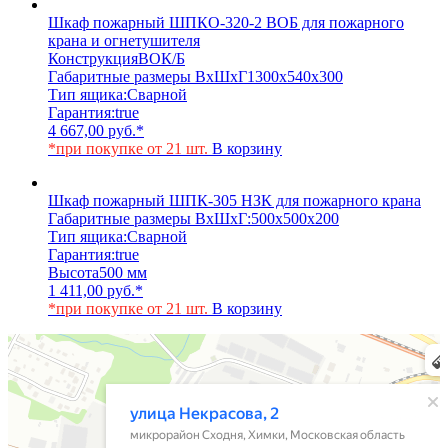
Шкаф пожарный ШПКО-320-2 ВОБ для пожарного
крана и огнетушителя
Конструкция
ВОК/Б
Габаритные размеры ВхШхГ
1300х540х300
Тип ящика:
Сварной
Гарантия:
true
4 667,00
руб.
*
*при покупке от 21 шт.
В корзину
Шкаф пожарный ШПК-305 НЗК для пожарного крана
Габаритные размеры ВхШхГ:
500х500х200
Тип ящика:
Сварной
Гарантия:
true
Высота
500 мм
1 411,00
руб.
*
*при покупке от 21 шт.
В корзину
Химки
Яндекс Карты — транспорт, навигация, поиск мест