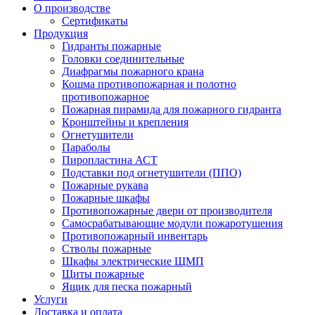
О производстве
Сертификаты
Продукция
Гидранты пожарные
Головки соединительные
Диафрагмы пожарного крана
Кошма противопожарная и полотно
противопожарное
Пожарная пирамида для пожарного гидранта
Кронштейны и крепления
Огнетушители
Параболы
Пиропластина АСТ
Подставки под огнетушители (ППО)
Пожарные рукава
Пожарные шкафы
Противопожарные двери от производителя
Самосрабатывающие модули пожаротушения
Противопожарный инвентарь
Стволы пожарные
Шкафы электрические ЩМП
Щиты пожарные
Ящик для песка пожарный
Услуги
Доставка и оплата