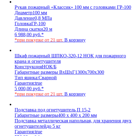
Рукав пожарный «Классик» 100 мм с головками ГР-100
Диаметр
100 мм
Давление
0,8 МПа
Головка
ГР-100
Длина скатки
20 м
6 988,00
руб.
*
*при покупке от 21 шт.
В корзину
Шкаф пожарный ШПКО-320-12 НОК для пожарного
крана и огнетушителя
Конструкция
НОК/Б
Габаритные размеры ВхШхГ
1300х700х300
Тип ящика:
Сварной
Гарантия:
true
5 000,00
руб.
*
*при покупке от 21 шт.
В корзину
Подставка под огнетушитель П 15-2
Габаритные размеры
400 х 400 х 200 мм
Подставка металлическая напольная, для хранения двух
огнетушителей
до 5 кг
Гарантия:
true