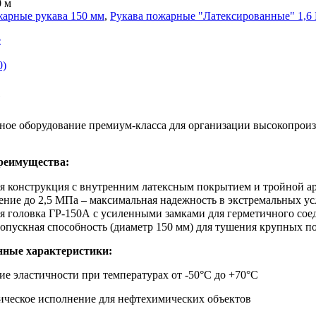
0 м
арные рукава 150 мм
,
Рукава пожарные "Латексированные" 1,6
е
0)
е
ное оборудование премиум-класса для организации высокопрои
реимущества:
я конструкция с внутренним латексным покрытием и тройной а
ение до 2,5 МПа – максимальная надежность в экстремальных у
 головка ГР-150А с усиленными замками для герметичного сое
опускная способность (диаметр 150 мм) для тушения крупных п
нные характеристики:
е эластичности при температурах от -50°C до +70°C
ическое исполнение для нефтехимических объектов