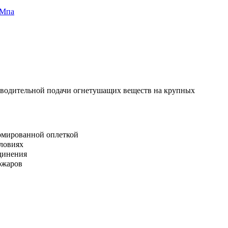
 Мпа
зводительной подачи огнетушащих веществ на крупных
рмированной оплеткой
словиях
динения
ожаров