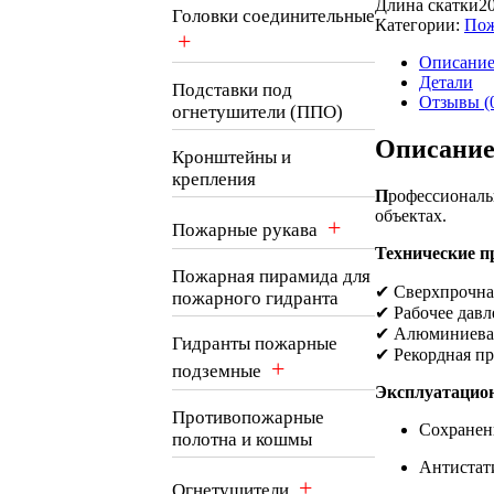
Длина скатки
2
Головки соединительные
Категории:
Пож
+
Описани
Детали
Подставки под
Отзывы (
огнетушители (ППО)
Описани
Кронштейны и
крепления
П
рофессиональ
объектах.
+
Пожарные рукава
Технические п
Пожарная пирамида для
✔ Сверхпрочна
пожарного гидранта
✔ Рабочее давл
✔ Алюминиевая
Гидранты пожарные
✔ Рекордная пр
+
подземные
Эксплуатацио
Противопожарные
Сохранени
полотна и кошмы
Антистат
+
Огнетушители