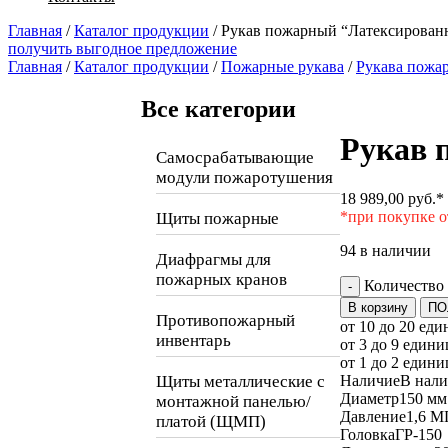
Главная
/
Каталог продукции
/
Рукав пожарный “Латексированн
получить выгодное предложение
Главная
/
Каталог продукции
/
Пожарные рукава
/
Рукава пожа
Все категории
Рукав 
Самосрабатывающие
модули пожаротушения
18 989,00
руб.
*
*при покупке о
Щиты пожарные
94 в наличии
Диафрагмы для
пожарных кранов
Количество
-
В корзину
ПО
Противопожарный
от 10 до 20 еди
инвентарь
от 3 до 9 едини
от 1 до 2 едини
Щиты металлические с
Наличие
В нал
Диаметр
150 мм
монтажной панелью/
Давление
1,6 М
платой (ЩМП)
Головка
ГР-150