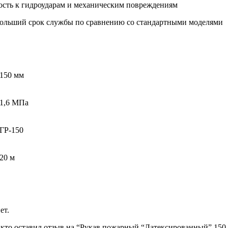
ость к гидроударам и механическим повреждениям
 больший срок службы по сравнению со стандартными моделями
150 мм
1,6 МПа
ГР-150
20 м
ет.
 кто оставил отзыв на “Рукав пожарный “Латексированный” 150