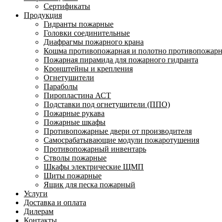
Сертификаты
Продукция
Гидранты пожарные
Головки соединительные
Диафрагмы пожарного крана
Кошма противопожарная и полотно противопожарн
Пожарная пирамида для пожарного гидранта
Кронштейны и крепления
Огнетушители
Параболы
Пиропластина АСТ
Подставки под огнетушители (ППО)
Пожарные рукава
Пожарные шкафы
Противопожарные двери от производителя
Самосрабатывающие модули пожаротушения
Противопожарный инвентарь
Стволы пожарные
Шкафы электрические ЩМП
Щиты пожарные
Ящик для песка пожарный
Услуги
Доставка и оплата
Дилерам
Контакты