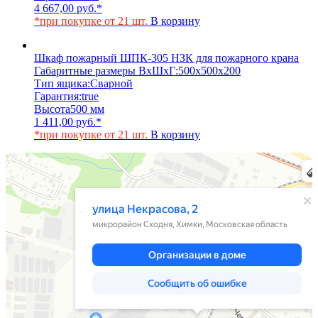
4 667,00
руб.
*
*при покупке от 21 шт.
В корзину
Шкаф пожарный ШПК-305 НЗК для пожарного крана
Габаритные размеры ВхШхГ:
500х500х200
Тип ящика:
Сварной
Гарантия:
true
Высота
500 мм
1 411,00
руб.
*
*при покупке от 21 шт.
В корзину
Химки
Яндекс Карты — транспорт, навигация, поиск мест