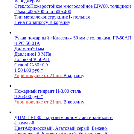
менеджером
Стекло:
Пожаростойкое многослойное EIW60, толщиной
27мм, 400х300 или 600х400
Тип металлоконструкции:
1- польная
Цена по запросу
В корзину
Рукав пожарный «Классик» 50 мм с головками ГР-50АП
и РС-50.01А
Диаметр
50 мм
Давление
1,0 МПа
Головка
ГР-50АП
Ствол
РС-50.01А
1 504,00
руб.
*
*при покупке от 21 шт.
В корзину
Пожарный гидрант Н-3.00 сталь
9 263,00
руб.
*
*при покупке от 21 шт.
В корзину
ДПМ-1 EI-30 с круглым окном с антипаникой и
фрамугой
Цвет
Абрикосовый, Агатовый серый, Бежево-
коричневый, Бежево-красный, Бежево-серый