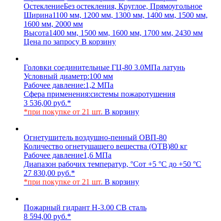
Остекление
Без остекления, Круглое, Прямоугольное
Ширина
1100 мм, 1200 мм, 1300 мм, 1400 мм, 1500 мм,
1600 мм, 2000 мм
Высота
1400 мм, 1500 мм, 1600 мм, 1700 мм, 2430 мм
Цена по запросу
В корзину
Головки соединительные ГЦ-80 3.0МПа латунь
Условный диаметр:
100 мм
Рабочее давление:
1,2 МПа
Сфера применения:
системы пожаротушения
3 536,00
руб.
*
*при покупке от 21 шт.
В корзину
Огнетушитель воздушно-пенный ОВП-80
Количество огнетушащего вещества (ОТВ)
80 кг
Рабочее давление
1,6 МПа
Диапазон рабочих температур, °С
от +5 °С до +50 °С
27 830,00
руб.
*
*при покупке от 21 шт.
В корзину
Пожарный гидрант Н-3.00 СВ сталь
8 594,00
руб.
*