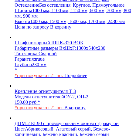
Остекление
Без остекления, Круглое, Прямоугольное
Ширина
1000 мм, 1100 мм, 1150 мм, 600 мм, 700 мм, 800
мм, 900 мм
Высота
1400 мм, 1500 мм, 1600 мм, 1700 мм, 2430 мм
Цена по запросу
В корзину
Шкаф пожарный ШПК-320 ВОБ
Габаритные размеры ВхШхГ:
1300х540х230
Тип ящика:
Сварной
Гарантия:
truue
Глубина
230 мм
*
*при покупке от 21 шт.
Подробнее
Крепление огнетушителя Т-3
Модели огнетушителей
ОУ-2, ОП-2
150,00
руб.
*
*при покупке от 21 шт.
В корзину
ДПМ-2 EI-90 с прямоугольным окном с фрамугой
Цвет
Абрикосовый, Агатовый серый, Бежево-
коричневый, Бежево-красный, Бежево-серый