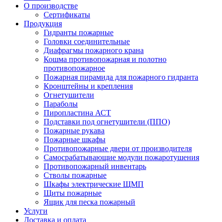
О производстве
Сертификаты
Продукция
Гидранты пожарные
Головки соединительные
Диафрагмы пожарного крана
Кошма противопожарная и полотно
противопожарное
Пожарная пирамида для пожарного гидранта
Кронштейны и крепления
Огнетушители
Параболы
Пиропластина АСТ
Подставки под огнетушители (ППО)
Пожарные рукава
Пожарные шкафы
Противопожарные двери от производителя
Самосрабатывающие модули пожаротушения
Противопожарный инвентарь
Стволы пожарные
Шкафы электрические ЩМП
Щиты пожарные
Ящик для песка пожарный
Услуги
Доставка и оплата