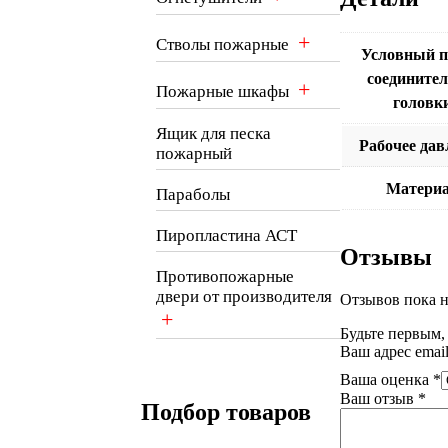
+
Стволы пожарные
Условный п
соедините
+
Пожарные шкафы
головк
Ящик для песка
Рабочее дав
пожарный
Материа
Параболы
Пиропластина АСТ
Отзывы
Противопожарные
двери от производителя
Отзывов пока н
+
Будьте первым,
Ваш адрес email
Ваша оценка
*
Ваш отзыв
*
Подбор товаров