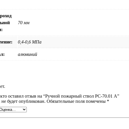
роход
льной
70 мм
и:
ление:
0,4-0,6 МПа
л:
алюминий
ет.
 кто оставил отзыв на “Ручной пожарный ствол РС-70.01 А”
 не будет опубликован.
Обязательные поля помечены
*