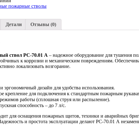
иний
ные пожарные стволы
Детали
Отзывы (0)
е
ый ствол РС-70.01 А
– надежное оборудование для тушения по
тойчивых к коррозии и механическим повреждениям. Обеспечива
ктивно локализовать возгорание.
 эргономичный дизайн для удобства использования.
ое крепление для подключения к стандартным пожарным рукава
режимов работы (сплошная струя или распыление).
ускная способность – до 7 л/с.
одит для оснащения пожарных щитов, техники и аварийных бриг
Надежность и простота эксплуатации делают РС-70.01 А незаме