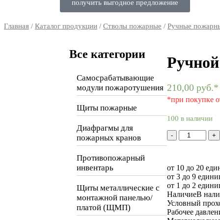
получить выгодное предложение
Главная
/
Каталог продукции
/
Стволы пожарные
/
Ручные пожарн
Все категории
Ручной
Самосрабатывающие
210,00
руб.
*
модули пожаротушения
*при покупке о
Щиты пожарные
100 в наличии
Диафрагмы для
-
+
пожарных кранов
Противопожарный
инвентарь
от 10 до 20 еди
от 3 до 9 едини
от 1 до 2 едини
Щиты металлические с
Наличие
В нал
монтажной панелью/
Условный прох
платой (ЩМП)
Рабочее давлен