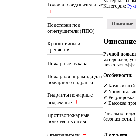
Материал:
алюм
Головки соединительные
Категория:
Руч
+
Описание
Подставки под
огнетушители (ППО)
Описани
Кронштейны и
крепления
Ручной пожарн
материалов, ус
+
Пожарные рукава
позволяет эффе
Особенности:
Пожарная пирамида для
пожарного гидранта
✔ Компактный и
✔ Универсальн
Гидранты пожарные
✔ Регулировка 
+
подземные
✔ Высокая проп
Идеально подх
Противопожарные
безопасности. 
полотна и кошмы
+
Детали
Огнетушители