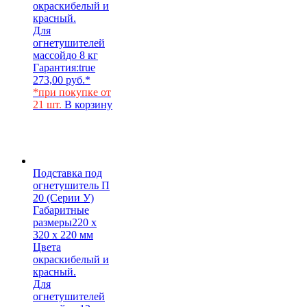
окраски
белый и
красный.
Для
огнетушителей
массой
до 8 кг
Гарантия:
true
273,00
руб.
*
*при покупке от
21 шт.
В корзину
Подставка под
огнетушитель П
20 (Серии У)
Габаритные
размеры
220 х
320 х 220 мм
Цвета
окраски
белый и
красный.
Для
огнетушителей