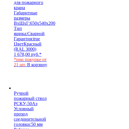
для пожарного
крана
Габаритные
размеры
ВхШхГ:
650х540х200
Тип
ящика:
Сварной
Гарантия:
true
Цвет
Красный
(RAL 3000)
1 678,00
руб.
*
*при покупке от
21 шт.
В корзину
Ручной
пожарный ствол
РСКУ-50Аэ
Условный
проход
соединительной
головки:
50 мм