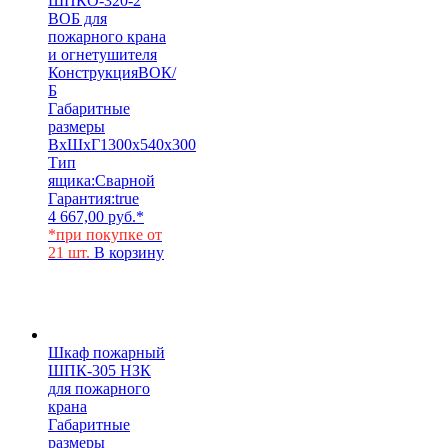
ШПКО-320-2
ВОБ для
пожарного крана
и огнетушителя
Конструкция
ВОК/
Б
Габаритные
размеры
ВхШхГ
1300х540х300
Тип
ящика:
Сварной
Гарантия:
true
4 667,00
руб.
*
*при покупке от
21 шт.
В корзину
Шкаф пожарный
ШПК-305 НЗК
для пожарного
крана
Габаритные
размеры