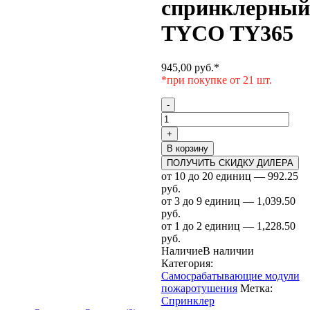
спринклерный
TYCO TY365
945,00
руб.
*
*при покупке от 21 шт.
Количество
-
товара
Ороситель
+
спринклерный
В корзину
TYCO
ПОЛУЧИТЬ СКИДКУ ДИЛЕРА
TY365
от 10 до 20 единиц — 992.25
руб.
от 3 до 9 единиц — 1,039.50
руб.
от 1 до 2 единиц — 1,228.50
руб.
Наличие
В наличии
Категория:
Самосрабатывающие модули
пожаротушения
Метка:
Спринклер