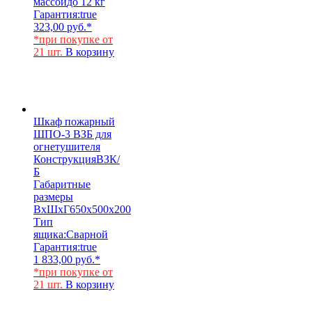
массой
до 12 кг
Гарантия:
true
323,00
руб.
*
*при покупке от
21 шт.
В корзину
Шкаф пожарный
ШПО-3 ВЗБ для
огнетушителя
Конструкция
ВЗК/
Б
Габаритные
размеры
ВхШхГ
650х500х200
Тип
ящика:
Сварной
Гарантия:
true
1 833,00
руб.
*
*при покупке от
21 шт.
В корзину