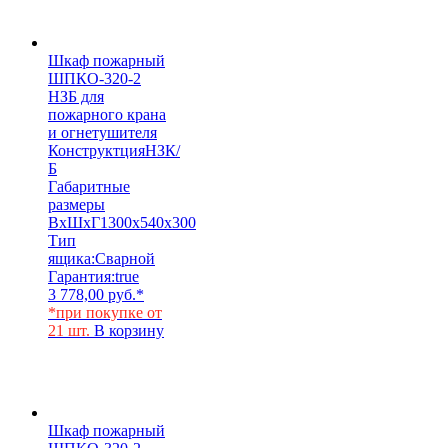
Шкаф пожарный
ШПКО-320-2
НЗБ для
пожарного крана
и огнетушителя
Конструктция
НЗК/
Б
Габаритные
размеры
ВхШхГ
1300х540х300
Тип
ящика:
Сварной
Гарантия:
true
3 778,00
руб.
*
*при покупке от
21 шт.
В корзину
Шкаф пожарный