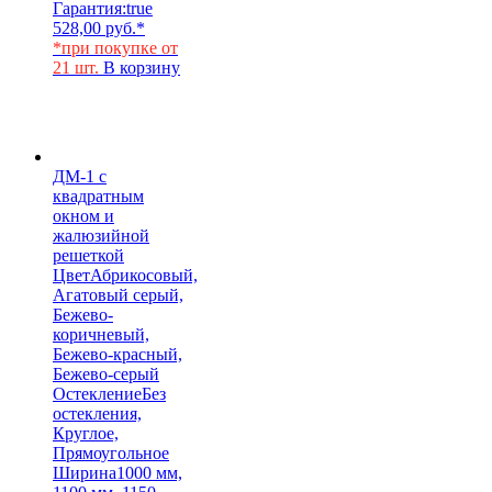
Гарантия:
true
528,00
руб.
*
*при покупке от
21 шт.
В корзину
ДМ-1 с
квадратным
окном и
жалюзийной
решеткой
Цвет
Абрикосовый,
Агатовый серый,
Бежево-
коричневый,
Бежево-красный,
Бежево-серый
Остекление
Без
остекления,
Круглое,
Прямоугольное
Ширина
1000 мм,