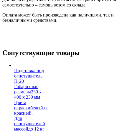
самостоятельно – самовывозом со склада
Оплата может быть произведена как наличными, так и
безналичными средствами.
Сопутствующие товары
Подставка под
огнетушитель
П-20
Габаритные
размеры
230 х
400 х 230 мм
Цвета
окраски
белый и
красный.
Для
огнетушителей
массой
до 12 кг