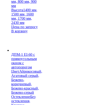
мм, 800 мм, 900
мм
Высота
1400 мм,
1500 мм, 1600
мм, 1700 мм,
2430 мм
Цена по запросу
В корзину
ДПМ-1 EI-60 с
прямоугольным
окном с
автопорогом
Цвет
Абрикосовый,
Агатовый серый,
Бежево-
коричневый,
Бежево-красный,
Бежево-серый
Остекление
Без
остекления,