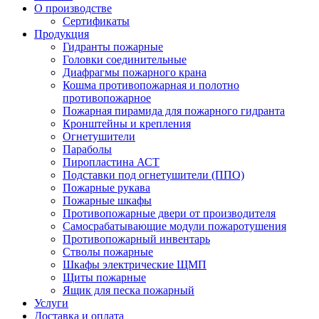
О производстве
Сертификаты
Продукция
Гидранты пожарные
Головки соединительные
Диафрагмы пожарного крана
Кошма противопожарная и полотно
противопожарное
Пожарная пирамида для пожарного гидранта
Кронштейны и крепления
Огнетушители
Параболы
Пиропластина АСТ
Подставки под огнетушители (ППО)
Пожарные рукава
Пожарные шкафы
Противопожарные двери от производителя
Самосрабатывающие модули пожаротушения
Противопожарный инвентарь
Стволы пожарные
Шкафы электрические ЩМП
Щиты пожарные
Ящик для песка пожарный
Услуги
Доставка и оплата