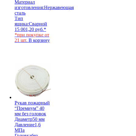
Материал
изготовления:
Нержавеющая
сталь
Тип
ящика:
Сварной
15 001,20
руб.
*
*при покупке от
21 шт.
В корзину
Рукав пожарный
“Премиум” 40
мм без головок
Диаметр
50 мм
Давление
1,6
МПа
Головка
без