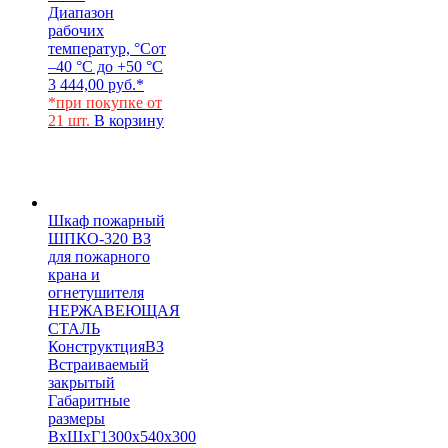
Диапазон
рабочих
температур, °С
от
–40 °С до +50 °С
3 444,00
руб.
*
*при покупке от
21 шт.
В корзину
Шкаф пожарный
ШПКО-320 ВЗ
для пожарного
крана и
огнетушителя
НЕРЖАВЕЮЩАЯ
СТАЛЬ
Конструктция
ВЗ
Встраиваемый
закрытый
Габаритные
размеры
ВхШхГ
1300х540х300