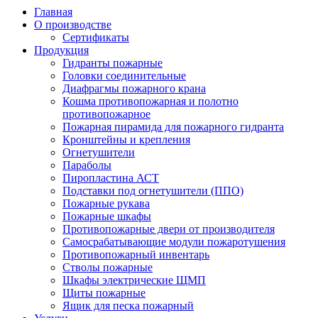
Главная
О производстве
Сертификаты
Продукция
Гидранты пожарные
Головки соединительные
Диафрагмы пожарного крана
Кошма противопожарная и полотно
противопожарное
Пожарная пирамида для пожарного гидранта
Кронштейны и крепления
Огнетушители
Параболы
Пиропластина АСТ
Подставки под огнетушители (ППО)
Пожарные рукава
Пожарные шкафы
Противопожарные двери от производителя
Самосрабатывающие модули пожаротушения
Противопожарный инвентарь
Стволы пожарные
Шкафы электрические ЩМП
Щиты пожарные
Ящик для песка пожарный