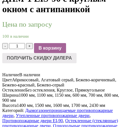
окном с антипаникой
Цена по запросу
100 в наличии
Количество
-
+
В корзину
товара
ДПМ-1
ПОЛУЧИТЬ СКИДКУ ДИЛЕРА
EIS-
90
с
Наличие
В наличии
круглым
Цвет
Абрикосовый, Агатовый серый, Бежево-коричневый,
окном
Бежево-красный, Бежево-серый
с
Остекление
Без остекления, Круглое, Прямоугольное
антипаникой
Ширина
1000 мм, 1100 мм, 1150 мм, 600 мм, 700 мм, 800 мм,
900 мм
Высота
1400 мм, 1500 мм, 1600 мм, 1700 мм, 2430 мм
Категорий:
Дымогазонепроницаемые противопожарные
двери
,
Утепленные противопожарные двери
,
Противопожарные двери EI-90
,
Остекленные (стеклянные)
противопожарные двери
,
Однопольные противопожарные