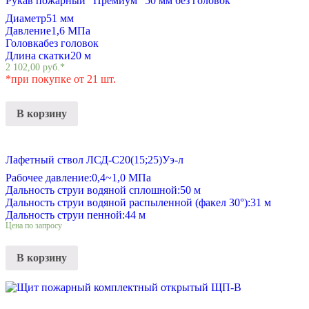
Рукав пожарный “Премиум” 50 мм без головок
Диаметр
51 мм
Давление
1,6 МПа
Головка
без головок
Длина скатки
20 м
2 102,00
руб.
*
*при покупке от 21 шт.
В корзину
Лафетный ствол ЛСД-С20(15;25)Уэ-л
Рабочее давление:
0,4~1,0 МПа
Дальность струи водяной сплошной:
50 м
Дальность струи водяной распыленной (факел 30°):
31 м
Дальность струи пенной:
44 м
Цена по запросу
В корзину