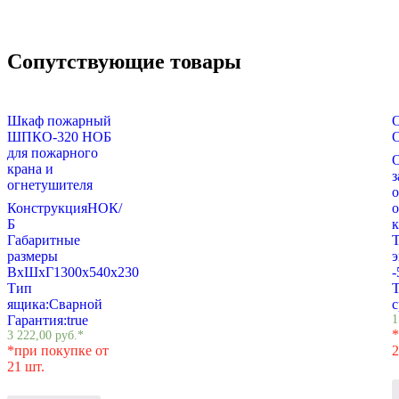
Сопутствующие товары
Шкаф пожарный
ШПКО-320 НОБ
для пожарного
крана и
огнетушителя
Конструкция
НОК/
о
Б
к
Габаритные
Т
размеры
э
ВхШхГ
1300х540х230
-
Тип
Т
ящика:
Сварной
с
Гарантия:
true
1
*
3 222,00
руб.
*
*при покупке от
2
21 шт.