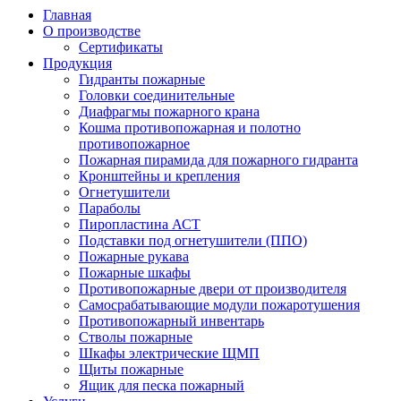
Главная
О производстве
Сертификаты
Продукция
Гидранты пожарные
Головки соединительные
Диафрагмы пожарного крана
Кошма противопожарная и полотно
противопожарное
Пожарная пирамида для пожарного гидранта
Кронштейны и крепления
Огнетушители
Параболы
Пиропластина АСТ
Подставки под огнетушители (ППО)
Пожарные рукава
Пожарные шкафы
Противопожарные двери от производителя
Самосрабатывающие модули пожаротушения
Противопожарный инвентарь
Стволы пожарные
Шкафы электрические ЩМП
Щиты пожарные
Ящик для песка пожарный