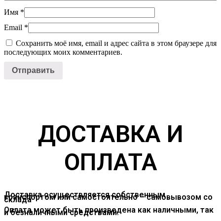
Имя
*
Email
*
Сохранить моё имя, email и адрес сайта в этом браузере для
последующих моих комментариев.
ДОСТАВКА И
ОПЛАТА
Доставка осуществляется собственным
транспортом или самостоятельно – самовывозом со
склада
Оплата может быть произведена как наличными, так
и безналичными средствами.