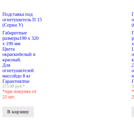
Подставка под
П
огнетушитель П 15
о
(Серии У)
(
Габаритные
размеры
190 х 320
х 190 мм
х
Цвета
окраски
белый и
о
красный.
к
Для
огнетушителей
массой
до 8 кг
м
Гарантия:
true
Г
273,00
руб.
*
3
*при покупке от
*
21 шт.
2
В корзину