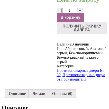
Количество
-
+
товара
В корзину
ЛПМ
EI-
ПОЛУЧИТЬ СКИДКУ
30
ДИЛЕРА
Наличие
В наличии
Цвет
Абрикосовый, Агатовый
серый, Бежево-коричневый,
Бежево-красный, Бежево-
серый
Категории:
Противопожарные двери EI-
30
,
Противопожарные двери
от производителя
Описание
Детали
Отзывы (0)
Описание