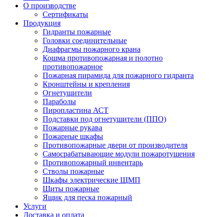
О производстве
Сертификаты
Продукция
Гидранты пожарные
Головки соединительные
Диафрагмы пожарного крана
Кошма противопожарная и полотно
противопожарное
Пожарная пирамида для пожарного гидранта
Кронштейны и крепления
Огнетушители
Параболы
Пиропластина АСТ
Подставки под огнетушители (ППО)
Пожарные рукава
Пожарные шкафы
Противопожарные двери от производителя
Самосрабатывающие модули пожаротушения
Противопожарный инвентарь
Стволы пожарные
Шкафы электрические ЩМП
Щиты пожарные
Ящик для песка пожарный
Услуги
Доставка и оплата