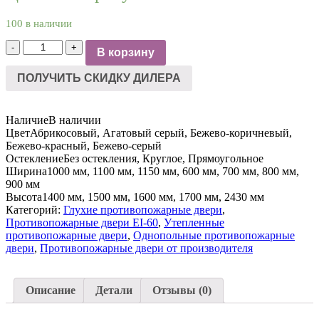
100 в наличии
Количество
-
+
В корзину
товара
ДПМ-1
ПОЛУЧИТЬ СКИДКУ ДИЛЕРА
EI-
60
с
Наличие
В наличии
фрамугой
Цвет
Абрикосовый, Агатовый серый, Бежево-коричневый,
Бежево-красный, Бежево-серый
Остекление
Без остекления, Круглое, Прямоугольное
Ширина
1000 мм, 1100 мм, 1150 мм, 600 мм, 700 мм, 800 мм,
900 мм
Высота
1400 мм, 1500 мм, 1600 мм, 1700 мм, 2430 мм
Категорий:
Глухие противопожарные двери
,
Противопожарные двери EI-60
,
Утепленные
противопожарные двери
,
Однопольные противопожарные
двери
,
Противопожарные двери от производителя
Описание
Детали
Отзывы (0)