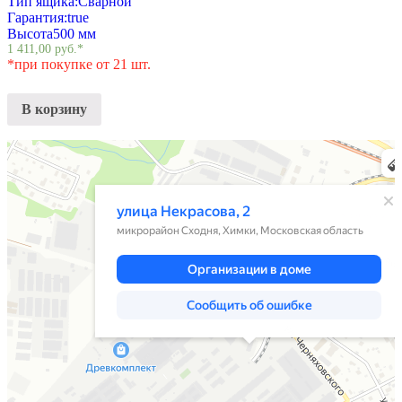
Тип ящика:
Сварной
Гарантия:
true
Высота
500 мм
1 411,00
руб.
*
*при покупке от 21 шт.
В корзину
Химки
Яндекс Карты — транспорт, навигация, поиск мест