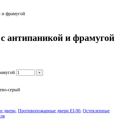
й и фрамугой
с антипаникой и фрамугой
рамугой
+
ево-серый
е двери
,
Противопожарные двери EI-90
,
Остекленные
еля