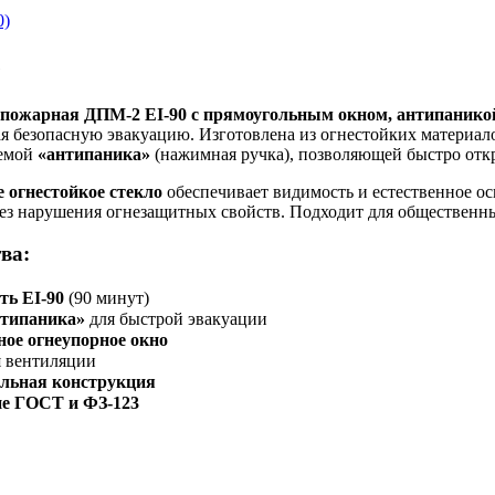
0)
е
пожарная ДПМ-2 EI-90 с прямоугольным окном, антипанико
 безопасную эвакуацию. Изготовлена из огнестойких материалов
темой
«антипаника»
(нажимная ручка), позволяющей быстро откр
 огнестойкое стекло
обеспечивает видимость и естественное о
ез нарушения огнезащитных свойств. Подходит для общественны
ва:
ть EI-90
(90 минут)
нтипаника»
для быстрой эвакуации
ое огнеупорное окно
 вентиляции
альная конструкция
ие ГОСТ и ФЗ-123