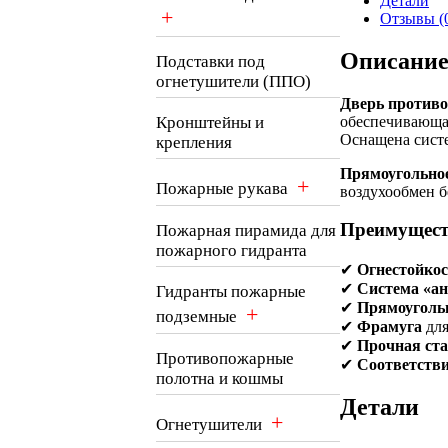
Детали
+
Отзывы (
Описани
Подставки под
огнетушители (ППО)
Дверь противо
обеспечивающая
Кронштейны и
Оснащена сис
крепления
Прямоугольное
+
Пожарные рукава
воздухообмен б
Преимущест
Пожарная пирамида для
пожарного гидранта
✔
Огнестойкос
✔
Система «а
Гидранты пожарные
✔
Прямоугольн
+
подземные
✔
Фрамуга
для
✔
Прочная ст
Противопожарные
✔
Соответств
полотна и кошмы
Детали
+
Огнетушители