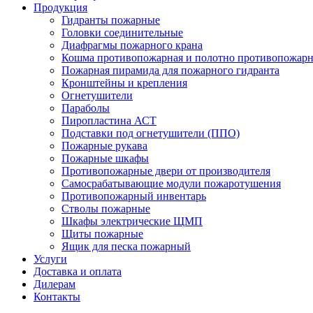
Продукция
Гидранты пожарные
Головки соединительные
Диафрагмы пожарного крана
Кошма противопожарная и полотно противопожарн
Пожарная пирамида для пожарного гидранта
Кронштейны и крепления
Огнетушители
Параболы
Пиропластина АСТ
Подставки под огнетушители (ППО)
Пожарные рукава
Пожарные шкафы
Противопожарные двери от производителя
Самосрабатывающие модули пожаротушения
Противопожарный инвентарь
Стволы пожарные
Шкафы электрические ЩМП
Щиты пожарные
Ящик для песка пожарный
Услуги
Доставка и оплата
Дилерам
Контакты