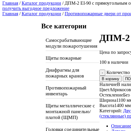
Главная
/
Каталог продукции
/
ДПМ-2 EI-90 с прямоугольным о
получить выгодное предложение
Главная
/
Каталог продукции
/
Противопожарные двери от про
Все категории
ДПМ-2 
Самосрабатывающие
модули пожаротушения
Цена по запрос
Щиты пожарные
100 в наличии
Диафрагмы для
Количество
-
пожарных кранов
В корзину
ПО
Наличие
В нал
Противопожарный
Цвет
Абрикосов
инвентарь
Остекление
Без
Ширина
1100 м
Щиты металлические с
Высота
1400 мм
Категорий:
Дву
монтажной панелью/
(стеклянные) 
платой (ЩМП)
Описани
Головки соединительные