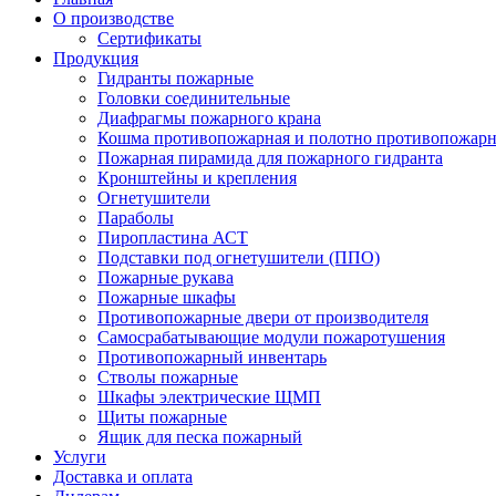
О производстве
Сертификаты
Продукция
Гидранты пожарные
Головки соединительные
Диафрагмы пожарного крана
Кошма противопожарная и полотно противопожарн
Пожарная пирамида для пожарного гидранта
Кронштейны и крепления
Огнетушители
Параболы
Пиропластина АСТ
Подставки под огнетушители (ППО)
Пожарные рукава
Пожарные шкафы
Противопожарные двери от производителя
Самосрабатывающие модули пожаротушения
Противопожарный инвентарь
Стволы пожарные
Шкафы электрические ЩМП
Щиты пожарные
Ящик для песка пожарный
Услуги
Доставка и оплата