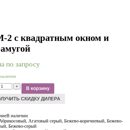
-2 с квадратным окном и
амугой
а по запросу
 наличии
оличество
+
В корзину
вара
М-2
ЛУЧИТЬ СКИДКУ ДИЛЕРА
вадратным
кном
чие
В наличии
Абрикосовый, Агатовый серый, Бежево-коричневый, Бежево-
рамугой
ный, Бежево-серый