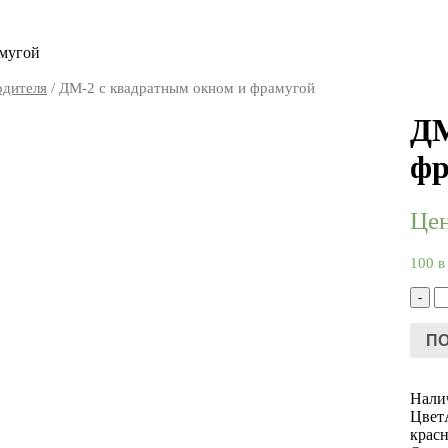
амугой
одителя
/ ДМ-2 с квадратным окном и фрамугой
ДМ
фр
Цен
100 в
К
-
то
Д
ПО
с
к
о
Нали
и
Цвет
ф
крас