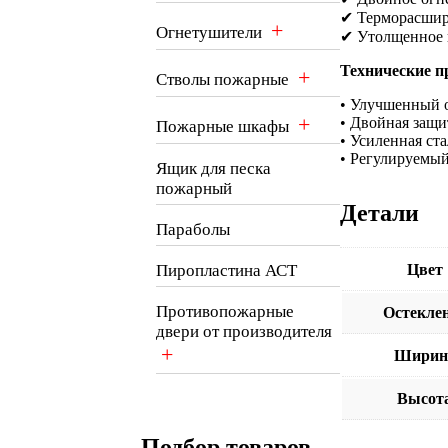
✔ Терморасшир
+
Огнетушители
✔ Утолщенное 
Технические п
+
Стволы пожарные
• Улучшенный о
+
• Двойная защи
Пожарные шкафы
• Усиленная ст
• Регулируемы
Ящик для песка
пожарный
Детали
Параболы
Пиропластина АСТ
Цвет
Противопожарные
Остекле
двери от производителя
+
Ширин
Высот
Подбор товаров