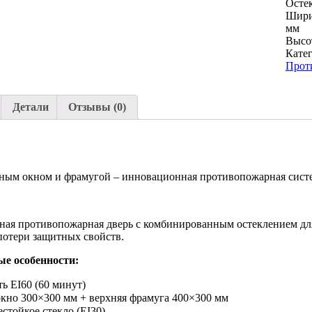
Осте
Шир
мм
Высо
Кате
Прот
Детали
Отзывы (0)
е
тным окном и фрамугой – инновационная противопожарная сист
ая противопожарная дверь с комбинированным остеклением для
потери защитных свойств.
е особенности:
ь EI60 (60 минут)
кно 300×300 мм + верхняя фрамуга 400×300 мм
стойкое стекло (EI30)