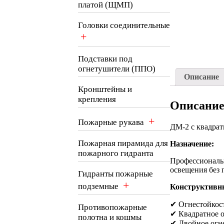
платой (ЩМП)
Головки соединительные
+
Подставки под
огнетушители (ППО)
Описание
Кронштейны и
крепления
Описани
+
Пожарные рукава
ДМ-2 с квадра
Пожарная пирамида для
Назначение:
пожарного гидранта
Профессиональн
освещения без 
Гидранты пожарные
+
подземные
Конструктивны
✔ Огнестойкост
Противопожарные
✔ Квадратное о
полотна и кошмы
✔ Двойное огне