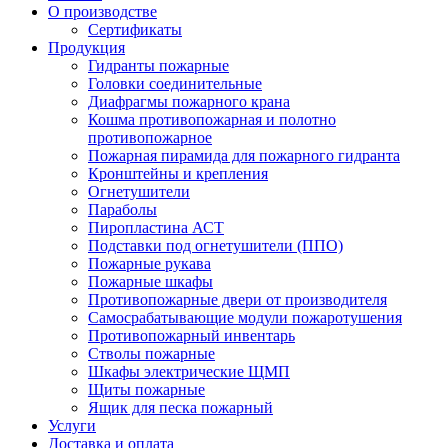
О производстве
Сертификаты
Продукция
Гидранты пожарные
Головки соединительные
Диафрагмы пожарного крана
Кошма противопожарная и полотно
противопожарное
Пожарная пирамида для пожарного гидранта
Кронштейны и крепления
Огнетушители
Параболы
Пиропластина АСТ
Подставки под огнетушители (ППО)
Пожарные рукава
Пожарные шкафы
Противопожарные двери от производителя
Самосрабатывающие модули пожаротушения
Противопожарный инвентарь
Стволы пожарные
Шкафы электрические ЩМП
Щиты пожарные
Ящик для песка пожарный
Услуги
Доставка и оплата