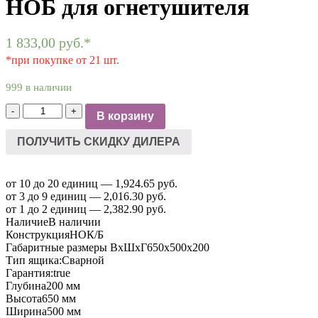
НОБ для огнетушителя
1 833,00
руб.
*
*при покупке от 21 шт.
999 в наличии
Количество
-
+
В корзину
товара
Шкаф
ПОЛУЧИТЬ СКИДКУ ДИЛЕРА
пожарный
ШПО-3
НОБ
от 10 до 20 единиц — 1,924.65 руб.
для
от 3 до 9 единиц — 2,016.30 руб.
огнетушителя
от 1 до 2 единиц — 2,382.90 руб.
Наличие
В наличии
Конструкция
НОК/Б
Габаритные размеры ВхШхГ
650х500х200
Тип ящика:
Сварной
Гарантия:
true
Глубина
200 мм
Высота
650 мм
Ширина
500 мм