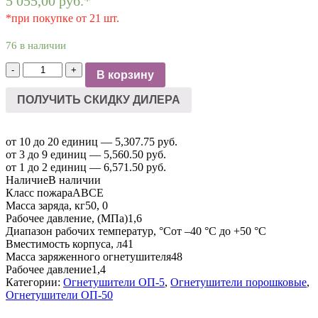
5 055,00
руб.
*
*при покупке от 21 шт.
76 в наличии
Количество
-
+
В корзину
товара
Огнетушитель
ПОЛУЧИТЬ СКИДКУ ДИЛЕРА
порошковый
ОП-50
(з)
от 10 до 20 единиц — 5,307.75 руб.
АВСЕ
от 3 до 9 единиц — 5,560.50 руб.
от 1 до 2 единиц — 6,571.50 руб.
Наличие
В наличии
Класс пожара
АВСЕ
Масса заряда, кг
50, 0
Рабочее давление, (МПа)
1,6
Диапазон рабочих температур, °С
от –40 °С до +50 °С
Вместимость корпуса, л
41
Масса заряженного огнетушителя
48
Рабочее давление
1,4
Категории:
Огнетушители ОП-5
,
Огнетушители порошковые
,
Огнетушители ОП-50