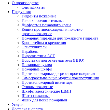
О производстве
Сертификаты
Продукция
Гидранты пожарные
Головки соединительные
Диафрагмы пожарного крана
Кошма противопожарная и полотно
противопожарное
Пожарная пирамида для пожарного гидранта
Кронштейны и крепления
Огнетушители
Параболы
Пиропластина АСТ
Подставки под огнетушители (ППО)
Пожарные рукава
Пожарные шкафы
Противопожарные двери от производителя
Самосрабатывающие модули пожаротушения
Противопожарный инвентарь
Стволы пожарные
Шкафы электрические ЩМП
Щиты пожарные
Ящик для песка пожарный
Услуги
Доставка и оплата