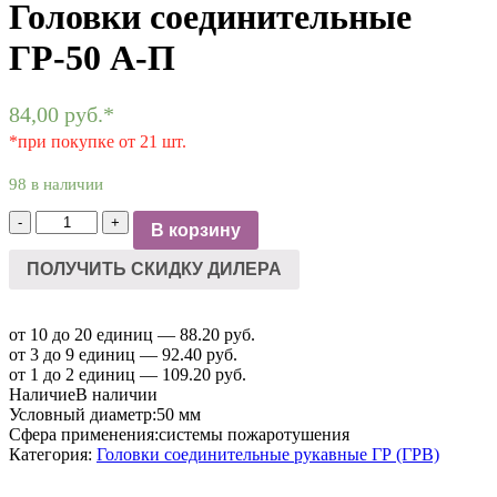
Головки соединительные
ГР-50 А-П
84,00
руб.
*
*при покупке от 21 шт.
98 в наличии
Количество
-
+
В корзину
товара
Головки
ПОЛУЧИТЬ СКИДКУ ДИЛЕРА
соединительные
ГР-50
А-
от 10 до 20 единиц — 88.20 руб.
П
от 3 до 9 единиц — 92.40 руб.
от 1 до 2 единиц — 109.20 руб.
Наличие
В наличии
Условный диаметр:
50 мм
Сфера применения:
системы пожаротушения
Категория:
Головки соединительные рукавные ГР (ГРВ)