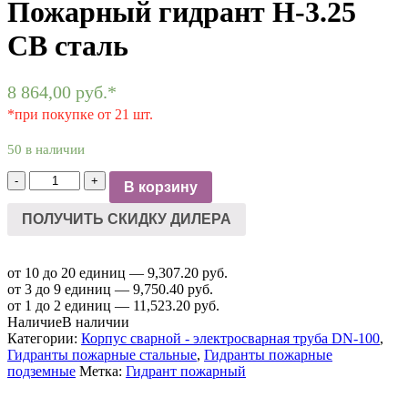
Пожарный гидрант Н-3.25
СВ сталь
8 864,00
руб.
*
*при покупке от 21 шт.
50 в наличии
Количество
-
+
В корзину
товара
Пожарный
ПОЛУЧИТЬ СКИДКУ ДИЛЕРА
гидрант
Н-3.25
СВ
от 10 до 20 единиц — 9,307.20 руб.
сталь
от 3 до 9 единиц — 9,750.40 руб.
от 1 до 2 единиц — 11,523.20 руб.
Наличие
В наличии
Категории:
Корпус сварной - электросварная труба DN-100
,
Гидранты пожарные стальные
,
Гидранты пожарные
подземные
Метка:
Гидрант пожарный