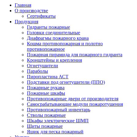
Главная
О производстве
Сертификаты
Продукция
Гидранты пожарные
Головки соединительные
Диафрагмы пожарного крана
Кошма противопожарная и полотно
противопожарное
Пожарная пирамида для пожарного гидранта
Кронштейны и крепления
Огнетушители
Параболы
Пиропластина АСТ
Подставки под огнетушители (ППО)
Пожарные рукава
Пожарные шкафы
Противопожарные двери от производителя
Самосрабатывающие модули пожаротушения
Противопожарный инвентарь
Стволы пожарные
Шкафы электрические ЩМП
Щиты пожарные
Ящик для песка пожарный