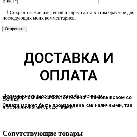
Email
*
Сохранить моё имя, email и адрес сайта в этом браузере для
последующих моих комментариев.
ДОСТАВКА И
ОПЛАТА
Доставка осуществляется собственным
транспортом или самостоятельно – самовывозом со
склада
Оплата может быть произведена как наличными, так
и безналичными средствами.
Сопутствующие товары