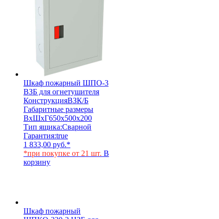
Шкаф пожарный ШПО-3
ВЗБ для огнетушителя
Конструкция
ВЗК/Б
Габаритные размеры
ВхШхГ
650х500х200
Тип ящика:
Сварной
Гарантия:
true
1 833,00
руб.
*
*при покупке от 21 шт.
В
корзину
Шкаф пожарный