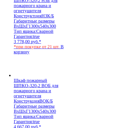
ШПКО-320-2 НЗБ для
пожарного крана и
огнетушителя
Конструктция
НЗК/Б
Габаритные размеры
ВхШхГ
1300х540х300
Тип ящика:
Сварной
Гарантия:
true
3 778,00
руб.
*
*при покупке от 21 шт.
В
корзину
Шкаф пожарный
ШПКО-320-2 ВОБ для
пожарного крана и
огнетушителя
Конструкция
ВОК/Б
Габаритные размеры
ВхШхГ
1300х540х300
Тип ящика:
Сварной
Гарантия:
true
4 667,00
руб.
*