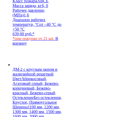
Класс пожара
АВСЕ
Масса заряда, кг
6, 0
Рабочее давление,
(МПа)
1,6
Диапазон рабочих
температур, °С
от –40 °С до
+50 °С
639,00
руб.
*
*при покупке от 21 шт.
В
корзину
ДМ-2 с круглым окном и
жалюзийной решеткой
Цвет
Абрикосовый,
Агатовый серый, Бежево-
коричневый, Бежево-
красный, Бежево-серый
Остекление
Без остекления,
Круглое, Прямоугольное
Ширина
1100 мм, 1200 мм,
1300 мм, 1400 мм, 1500 мм,
1600 мм, 2000 мм