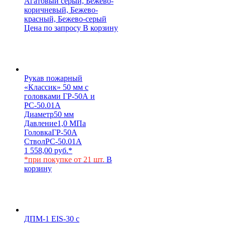
Агатовый серый, Бежево-
коричневый, Бежево-
красный, Бежево-серый
Цена по запросу
В корзину
Рукав пожарный
«Классик» 50 мм с
головками ГР-50А и
РС-50.01А
Диаметр
50 мм
Давление
1,0 МПа
Головка
ГР-50А
Ствол
РС-50.01А
1 558,00
руб.
*
*при покупке от 21 шт.
В
корзину
ДПМ-1 EIS-30 с