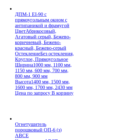
ДПМ-1 EI-90 с
прямоугольным окном с
антипаникой и фрамугой
Цвет
Абрикосовый,
Агатовый серый, Бежево-
коричневый, Бежево-
красный, Бежево-серый
Остекление
Без остекления,
Круглое, Прямоугольное
Ширина
1000 мм, 1100 мм,
1150 мм, 600 мм, 700 мм,
800 мм, 900 мм
Высота
1400 мм, 1500 мм,
1600 мм, 1700 мм, 2430 мм
Цена по запросу
В корзину
Огнетушитель
порошковый ОП-6 (з)
АВСЕ