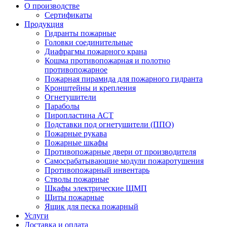
О производстве
Сертификаты
Продукция
Гидранты пожарные
Головки соединительные
Диафрагмы пожарного крана
Кошма противопожарная и полотно
противопожарное
Пожарная пирамида для пожарного гидранта
Кронштейны и крепления
Огнетушители
Параболы
Пиропластина АСТ
Подставки под огнетушители (ППО)
Пожарные рукава
Пожарные шкафы
Противопожарные двери от производителя
Самосрабатывающие модули пожаротушения
Противопожарный инвентарь
Стволы пожарные
Шкафы электрические ЩМП
Щиты пожарные
Ящик для песка пожарный
Услуги
Доставка и оплата