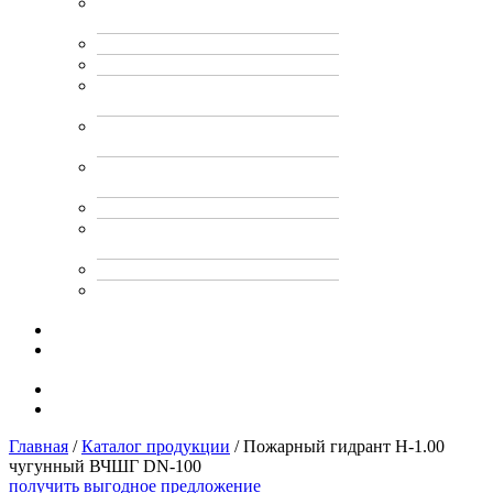
Подставки под
огнетушители (ППО)
Пожарные рукава
Пожарные шкафы
Противопожарные двери
от производителя
Самосрабатывающие
модули пожаротушения
Противопожарный
инвентарь
Стволы пожарные
Шкафы электрические
ЩМП
Щиты пожарные
Ящик для песка
пожарный
Услуги
Доставка
и оплата
Дилерам
Контакты
Главная
/
Каталог продукции
/
Пожарный гидрант Н-1.00
чугунный ВЧШГ DN-100
получить выгодное предложение