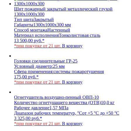
Щит пожарный закрытый металлический глухой
1300x1000x300
Тип щита
Закрытый
Габариты
1300x1000x300 мм
Способ монтажа
Настенный
Материал исполнения
Тонколистовая сталь
13 500,00
руб.
*
*при покупке от 21 шт.
В корзину
Головки соединительные ГР-25
Условный диаметр:
25 мм
Сфера применения:
системы пожаротушения
175,00
руб.
*
*при покупке от 21 шт.
В корзину
Огнетушитель воздушно-пенный ОВП-10
Количество огнетушащего вещества (ОТВ)
10,0 кг
Рабочее давление
1,57 МПа
Диапазон рабочих температур, °С
от +5 °С до +50 °С
3 325,00
руб.
*
*при покупке от 21 шт.
В корзину