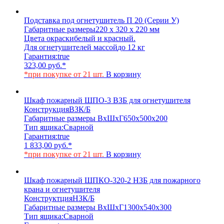
Подставка под огнетушитель П 20 (Серии У)
Габаритные размеры
220 х 320 х 220 мм
Цвета окраски
белый и красный.
Для огнетушителей массой
до 12 кг
Гарантия:
true
323,00
руб.
*
*при покупке от 21 шт.
В корзину
Шкаф пожарный ШПО-3 ВЗБ для огнетушителя
Конструкция
ВЗК/Б
Габаритные размеры ВхШхГ
650х500х200
Тип ящика:
Сварной
Гарантия:
true
1 833,00
руб.
*
*при покупке от 21 шт.
В корзину
Шкаф пожарный ШПКО-320-2 НЗБ для пожарного
крана и огнетушителя
Конструктция
НЗК/Б
Габаритные размеры ВхШхГ
1300х540х300
Тип ящика:
Сварной