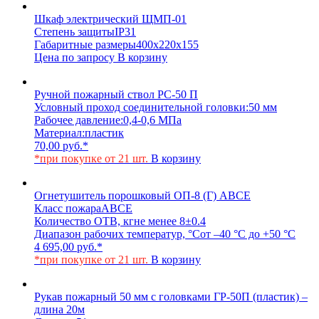
Шкаф электрический ЩМП-01
Степень защиты
IP31
Габаритные размеры
400х220х155
Цена по запросу
В корзину
Ручной пожарный ствол РС-50 П
Условный проход соединительной головки:
50 мм
Рабочее давление:
0,4-0,6 МПа
Материал:
пластик
70,00
руб.
*
*при покупке от 21 шт.
В корзину
Огнетушитель порошковый ОП-8 (Г) АВСЕ
Класс пожара
АВСЕ
Количество ОТВ, кг
не менее 8±0.4
Диапазон рабочих температур, °С
от –40 °С до +50 °С
4 695,00
руб.
*
*при покупке от 21 шт.
В корзину
Рукав пожарный 50 мм с головками ГР-50П (пластик) –
длина 20м