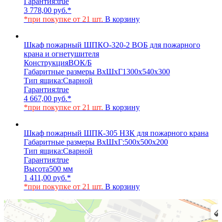
Гарантия:
true
3 778,00
руб.
*
*при покупке от 21 шт.
В корзину
Шкаф пожарный ШПКО-320-2 ВОБ для пожарного
крана и огнетушителя
Конструкция
ВОК/Б
Габаритные размеры ВхШхГ
1300х540х300
Тип ящика:
Сварной
Гарантия:
true
4 667,00
руб.
*
*при покупке от 21 шт.
В корзину
Шкаф пожарный ШПК-305 НЗК для пожарного крана
Габаритные размеры ВхШхГ:
500х500х200
Тип ящика:
Сварной
Гарантия:
true
Высота
500 мм
1 411,00
руб.
*
*при покупке от 21 шт.
В корзину
Химки
Яндекс Карты — транспорт, навигация, поиск мест