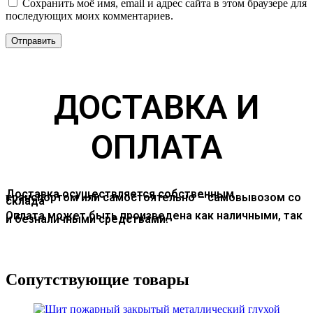
Сохранить моё имя, email и адрес сайта в этом браузере для
последующих моих комментариев.
ДОСТАВКА И
ОПЛАТА
Доставка осуществляется собственным
транспортом или самостоятельно – самовывозом со
склада
Оплата может быть произведена как наличными, так
и безналичными средствами.
Сопутствующие товары