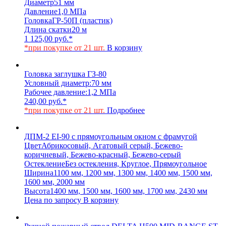
Диаметр
51 мм
Давление
1,0 МПа
Головка
ГР-50П (пластик)
Длина скатки
20 м
1 125,00
руб.
*
*при покупке от 21 шт.
В корзину
Головка заглушка ГЗ-80
Условный диаметр:
70 мм
Рабочее давление:
1,2 МПа
240,00
руб.
*
*при покупке от 21 шт.
Подробнее
ДПМ-2 EI-90 с прямоугольным окном с фрамугой
Цвет
Абрикосовый, Агатовый серый, Бежево-
коричневый, Бежево-красный, Бежево-серый
Остекление
Без остекления, Круглое, Прямоугольное
Ширина
1100 мм, 1200 мм, 1300 мм, 1400 мм, 1500 мм,
1600 мм, 2000 мм
Высота
1400 мм, 1500 мм, 1600 мм, 1700 мм, 2430 мм
Цена по запросу
В корзину