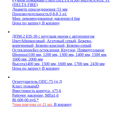
Ручной пожарный ствол DELTA H500 MID-RANGE ST
(DELTA FIRE)
Диаметр присоединения :
51 мм
Производительность:
0,8-8,3 л/с
Мин. рекомендованное давление:
4 бар
Цена по запросу
В корзину
ДПМ-2 EIS-30 с круглым окном с автопорогом
Цвет
Абрикосовый, Агатовый серый, Бежево-
коричневый, Бежево-красный, Бежево-серый
Остекление
Без остекления, Круглое, Прямоугольное
Ширина
1100 мм, 1200 мм, 1300 мм, 1400 мм, 1500 мм,
1600 мм, 2000 мм
Высота
1400 мм, 1500 мм, 1600 мм, 1700 мм, 2430 мм
Цена по запросу
В корзину
Огнетушитель ОПС-75 (з) Д
Класс пожара
D
Вместимость корпуса, л
75,6
Рабочее давление, МПа
1,6
86 606,00
руб.
*
*при покупке от 21 шт.
В корзину