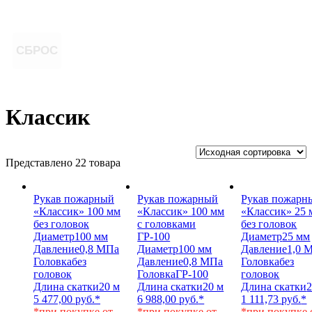
СБРОС
Классик
Представлено 22 товара
Рукав пожарный
Рукав пожарный
Рукав пожарн
«Классик» 100 мм
«Классик» 100 мм
«Классик» 25 
без головок
с головками
без головок
Диаметр
100 мм
ГР-100
Диаметр
25 мм
Давление
0,8 МПа
Диаметр
100 мм
Давление
1,0 
Головка
без
Давление
0,8 МПа
Головка
без
головок
Головка
ГР-100
головок
Длина скатки
20 м
Длина скатки
20 м
Длина скатки
2
5 477,00
руб.
*
6 988,00
руб.
*
1 111,73
руб.
*
*при покупке от
*при покупке от
*при покупке 