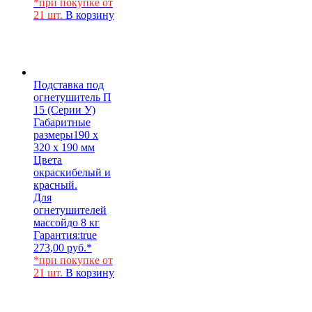
*при покупке от
21 шт.
В корзину
Подставка под
огнетушитель П
15 (Серии У)
Габаритные
размеры
190 х
320 х 190 мм
Цвета
окраски
белый и
красный.
Для
огнетушителей
массой
до 8 кг
Гарантия:
true
273,00
руб.
*
*при покупке от
21 шт.
В корзину