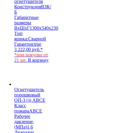
огнетушителя
Конструкция
ВЗК/
Б
Габаритные
размеры
ВхШхГ
1300х540х230
Тип
ящика:
Сварной
Гарантия:
true
3 222,00
руб.
*
*при покупке от
21 шт.
В корзину
Огнетушитель
порошковый
ОП-3 (з) АВСЕ
Класс
пожара
АВСЕ
Рабочее
давление,
(МПа)
1,6
Диапазон