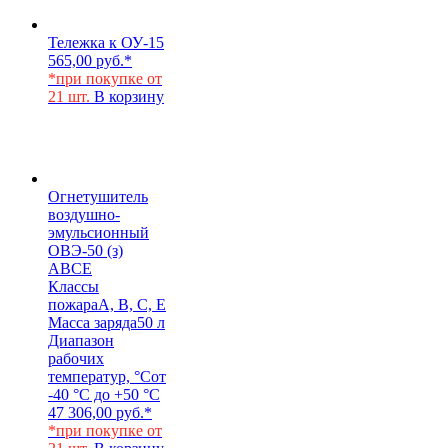
Тележка к ОУ-15
565,00
руб.
*
*при покупке от
21 шт.
В корзину
Огнетушитель
воздушно-
эмульсионный
ОВЭ-50 (з)
АВCЕ
Классы
пожара
A, B, C, E
Масса заряда
50 л
Диапазон
рабочих
температур, °С
от
-40 °С до +50 °С
47 306,00
руб.
*
*при покупке от