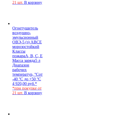
21 шт.
В корзину
Огнетушитель
воздушно-
эмульсионный
ОВЭ-5 (з) АВCЕ
морозостойкий
Классы
пожара
A, B, C, E
Масса заряда
5 л
Диапазон
рабочих
температур, °С
от
-40 °С до +50 °С
4 920,00
руб.
*
*при покупке от
21 шт.
В корзину