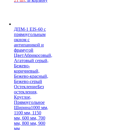
21 шт.
В корзину
ДПМ-1 EIS-60 с
прямоугольным
окном с
антипаникой и
фрамугой
Цвет
Абрикосовый,
Агатовый серый,
Бежево-
коричневый,
Бежево-красный,
Бежево-серый
Остекление
Без
остекления,
Круглое,
Прямоугольное
Ширина
1000 мм,
1100 мм, 1150
мм, 600 мм, 700
мм, 800 мм, 900
мм