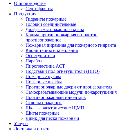
О производстве
Сертификаты
Продукция
Гидранты пожарные
Головки соединительные
Диафрагмы пожарного крана
Кошма противопожарная и полотно
противопожарное
Пожарная пирамида для пожарного гидранта
Кронштейны и крепления
Огнетушители
Параболы
Пиропластина АСТ
Подставки под огнетушители (ППО)
Пожарные рукава
Пожарные шкафы
Противопожарные двери от производителя
Самосрабатывающие модули пожаротушения
Противопожарный инвентарь
Стволы пожарные
Шкафы электрические ЩМП
Щиты пожарные
Ящик для песка пожарный
Услуги
Доставка и оплата