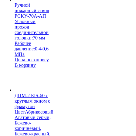
Ручной
пожарный ствол
РСКУ-70А-АП
Условный
проход
соединительной
головки:
70 мм
Рабочее
давление:
0,4-0,6
МПа
Цена по запросу
В корзину
ДПМ-2 EIS-60 с
круглым окном с
фрамугой
Цвет
Абрикосовый,
Агатовый серый,
Бежево-
коричневый,
Бежево-красный,