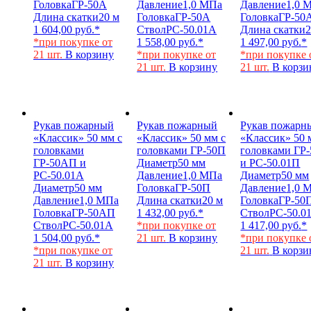
Головка
ГР-50А
Давление
1,0 МПа
Давление
1,0 
Длина скатки
20 м
Головка
ГР-50А
Головка
ГР-50
1 604,00
руб.
*
Ствол
РС-50.01А
Длина скатки
2
*при покупке от
1 558,00
руб.
*
1 497,00
руб.
*
21 шт.
В корзину
*при покупке от
*при покупке 
21 шт.
В корзину
21 шт.
В корзи
Рукав пожарный
Рукав пожарный
Рукав пожарн
«Классик» 50 мм с
«Классик» 50 мм с
«Классик» 50 
головками
головками ГР-50П
головками ГР
ГР-50АП и
Диаметр
50 мм
и РС-50.01П
РС-50.01А
Давление
1,0 МПа
Диаметр
50 мм
Диаметр
50 мм
Головка
ГР-50П
Давление
1,0 
Давление
1,0 МПа
Длина скатки
20 м
Головка
ГР-50
Головка
ГР-50АП
1 432,00
руб.
*
Ствол
РС-50.0
Ствол
РС-50.01А
*при покупке от
1 417,00
руб.
*
1 504,00
руб.
*
21 шт.
В корзину
*при покупке 
*при покупке от
21 шт.
В корзи
21 шт.
В корзину