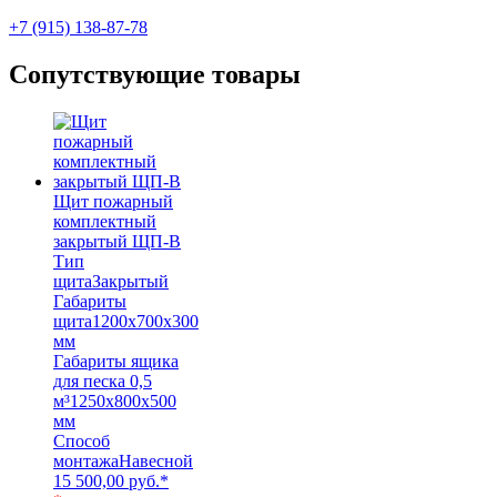
+7 (915) 138-87-78
Сопутствующие товары
Щит пожарный
комплектный
закрытый ЩП-В
Тип
щита
Закрытый
Габариты
щита
1200x700x300
мм
Габариты ящика
для песка 0,5
м³
1250x800x500
мм
Способ
монтажа
Навесной
15 500,00
руб.
*