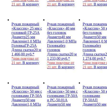
21 шт.
В корзину
21 шт.
В корзину
21 шт.
В корзи
Рукав пожарный
Рукав пожарный
Рукав пожарн
«Классик» 25 мм с
«Классик» 40 мм
«Классик» 50 
головкой ГР-25А
без головок
без головок
Диаметр
25 мм
Диаметр
40 мм
Диаметр
50 мм
Давление
1,0 МПа
Давление
1,0 МПа
Давление
1,0 
Головка
ГР-25А
Головка
без
Головка
без
Длина скатки
20 м
головок
головок
1 466,00
руб.
*
Длина скатки
20 м
Длина скатки
2
*при покупке от
1 233,00
руб.
*
1 274,00
руб.
*
21 шт.
В корзину
*при покупке от
*при покупке 
21 шт.
В корзину
21 шт.
В корзи
Рукав пожарный
Рукав пожарный
Рукав пожарн
«Классик» 50 мм с
«Классик» 50 мм с
«Классик» 50 
головками ГР-50А
головками ГР-50А
головками
Диаметр
50 мм
и РС-50.01А
ГР-50АП
Давление
1,0 МПа
Диаметр
50 мм
Диаметр
50 мм