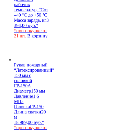
рабочих
температур, °С
от
–40 °С до +50 °С
Масса заряда, кг
3
394,00
руб.
*
*при покупке от
21 шт.
В корзину
Рукав пожарный
“Латексированный”
150 мм с
головкой
ГР-150А
Диаметр
150 мм
Давление
1,6
МПа
Головка
ГР-150
Длина скатки
20
м
18 989,00
руб.
*
*при покупке от