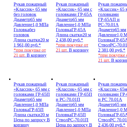
Рукав пожарный
Рукав пожарный
Рукав пожарн
«Классик» 65 мм
«Классик» 65 мм с
«Классик» 65 
без головок
головками ГР-65А
головками
Диаметр
65 мм
Диаметр
65 мм
ГР-65АП и
Давление
1,0 МПа
Давление
1,0 МПа
РС-70.01А
Головка
без
Головка
ГР-65А
Диаметр
65 мм
головок
Длина скатки
20 м
Давление
1,0 
Длина скатки
20 м
2 438,00
руб.
*
Головка
ГР-65
1 961,00
руб.
*
*при покупке от
Ствол
РС-70.0
*при покупке от
21 шт.
В корзину
2 381,00
руб.
*
21 шт.
В корзину
*при покупке 
21 шт.
В корзи
Рукав пожарный
Рукав пожарный
Рукав пожарн
«Классик» 65 мм с
«Классик» 65 мм с
«Классик» 65м
головками ГР-65П
головками ГР-65П
головками ГР
Диаметр
65 мм
и РС-70.01П
и РС 70.01А
Давление
1,0 МПа
Диаметр
65 мм
Диаметр
65 мм
Головка
ГР-65П
Давление
1,0 МПа
Давление
1,0 
Длина скатки
20 м
Головка
ГР-65П
Головка
ГР-65
Цена по запросу
В
Ствол
РС-70.01П
Ствол
РС 70.0
корзину
Цена по запросу
В
2 436,00
руб.
*