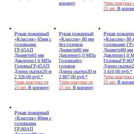
корзину
*при покупке 
21 шт.
В корзи
Рукав пожарный
Рукав пожарный
Рукав пожарн
«Классик» 65мм с
«Классик» 80 мм
«Классик» 80 
головками
без головок
головками ГР
ГР-65АП
Диаметр
80 мм
Диаметр
80 мм
Диаметр
65 мм
Давление
1,0 МПа
Давление
1,0 
Давление
1,0 МПа
Головка
без
Головка
ГР-80
Головка
ГР-65АП
головок
Длина скатки
2
Длина скатки
20 м
Длина скатки
20 м
3 410,00
руб.
*
2 326,00
руб.
*
2 807,00
руб.
*
*при покупке 
*при покупке от
*при покупке от
21 шт.
В корзи
21 шт.
В корзину
21 шт.
В корзину
Рукав пожарный
«Классик» 80мм с
головками
ГР-80АП